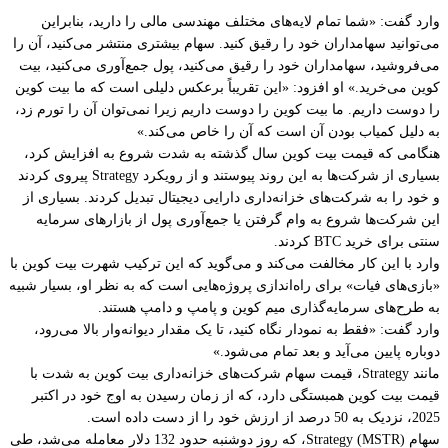
وارد گفت: «شما تمام لایه‌های مختلف مهندسی مالی را دارید، بنابراین
می‌توانید سهامداران خود را رقیق کنید. سهام بیشتری منتشر می‌کنید، آن را
می‌فروشید، سهامداران خود را رقیق می‌کنید، پول جمع‌آوری می‌کنید، بیت
کوین می‌خرید.» او افزود: «این تقریباً برعکس دلیلی است که ما بیت کوین
را دوست داریم. ما بیت کوین را دوست داریم زیرا نمی‌توان آن را تورم زد،
به دلیل کمیاب بودن آن است که آن را خاص می‌کند.»
هنگامی که قیمت بیت کوین سال گذشته به شدت شروع به افزایش کرد،
بسیاری از شرکت‌ها به این روند پیوستند و از رویکرد Strategy پیروی کردند
و خود را به شرکت‌های خزانه‌داری دارایی دیجیتال تبدیل کردند. بسیاری از
این شرکت‌ها شروع به وام گرفتن یا جمع‌آوری پول از بازارهای سرمایه
سنتی برای خرید BTC کردند.
وارد با این کار مخالفت می‌کند و می‌گوید که این ترکیب شهرت بیت کوین با
«بازی‌های فیات» برای راه‌اندازی پروژه‌هایی است که به نظر او، بسیار شبیه
به طرح‌های سرمایه‌گذاری میم کوین و پامپ و دامپ هستند.
وارد گفت: «فقط به نمودار نگاه کنید، تا یک مقدار دیوانه‌وار بالا می‌رود،
دوباره پایین می‌آید و بعد تمام می‌شود.»
مانند Strategy، قیمت سهام شرکت‌های خزانه‌داری بیت کوین به شدت با
قیمت بیت کوین همبستگی دارد، که از زمان رسیدن به اوج خود در اکتبر
2025، نزدیک به 50 درصد از ارزش خود را از دست داده است.
سهام Strategy (MSTR)، که روز دوشنبه حدود 132 دلار معامله می‌شد، طی