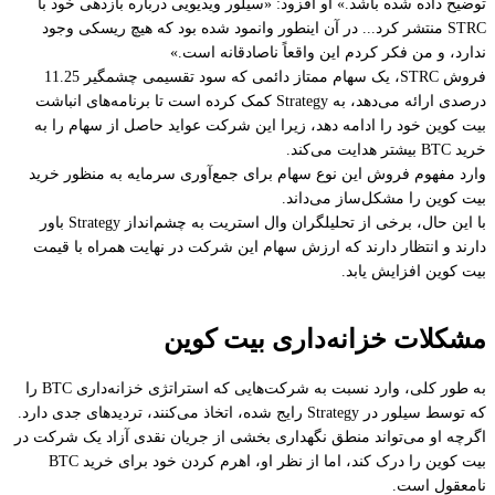
توضیح داده شده باشد.» او افزود: «سیلور ویدیویی درباره بازدهی خود با
STRC منتشر کرد... در آن اینطور وانمود شده بود که هیچ ریسکی وجود
ندارد، و من فکر کردم این واقعاً ناصادقانه است.»
فروش STRC، یک سهام ممتاز دائمی که سود تقسیمی چشمگیر 11.25
درصدی ارائه می‌دهد، به Strategy کمک کرده است تا برنامه‌های انباشت
بیت کوین خود را ادامه دهد، زیرا این شرکت عواید حاصل از سهام را به
خرید BTC بیشتر هدایت می‌کند.
وارد مفهوم فروش این نوع سهام برای جمع‌آوری سرمایه به منظور خرید
بیت کوین را مشکل‌ساز می‌داند.
با این حال، برخی از تحلیلگران وال استریت به چشم‌انداز Strategy باور
دارند و انتظار دارند که ارزش سهام این شرکت در نهایت همراه با قیمت
بیت کوین افزایش یابد.
مشکلات خزانه‌داری بیت کوین
به طور کلی، وارد نسبت به شرکت‌هایی که استراتژی خزانه‌داری BTC را
که توسط سیلور در Strategy رایج شده، اتخاذ می‌کنند، تردیدهای جدی دارد.
اگرچه او می‌تواند منطق نگهداری بخشی از جریان نقدی آزاد یک شرکت در
بیت کوین را درک کند، اما از نظر او، اهرم کردن خود برای خرید BTC
نامعقول است.