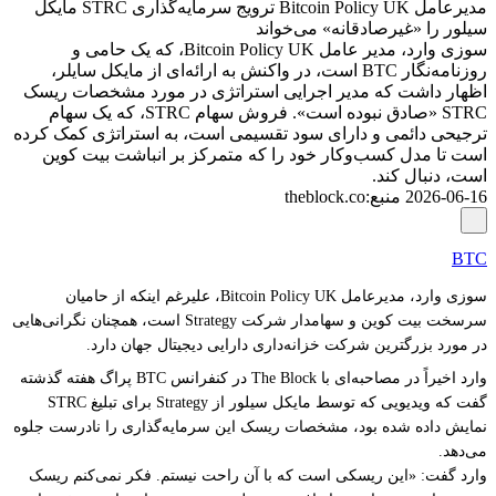
مدیرعامل Bitcoin Policy UK ترویج سرمایه‌گذاری STRC مایکل
سیلور را «غیرصادقانه» می‌خواند
سوزی وارد، مدیر عامل Bitcoin Policy UK، که یک حامی و
روزنامه‌نگار BTC است، در واکنش به ارائه‌ای از مایکل سایلر،
اظهار داشت که مدیر اجرایی استراتژی در مورد مشخصات ریسک
STRC «صادق نبوده است». فروش سهام STRC، که یک سهام
ترجیحی دائمی و دارای سود تقسیمی است، به استراتژی کمک کرده
است تا مدل کسب‌وکار خود را که متمرکز بر انباشت بیت کوین
است، دنبال کند.
2026-06-16
منبع
:
theblock.co
BTC
سوزی وارد، مدیرعامل Bitcoin Policy UK، علیرغم اینکه از حامیان
سرسخت بیت کوین و سهامدار شرکت Strategy است، همچنان نگرانی‌هایی
در مورد بزرگترین شرکت خزانه‌داری دارایی دیجیتال جهان دارد.
وارد اخیراً در مصاحبه‌ای با The Block در کنفرانس BTC پراگ هفته گذشته
گفت که ویدیویی که توسط مایکل سیلور از Strategy برای تبلیغ STRC
نمایش داده شده بود، مشخصات ریسک این سرمایه‌گذاری را نادرست جلوه
می‌دهد.
وارد گفت: «این ریسکی است که با آن راحت نیستم. فکر نمی‌کنم ریسک