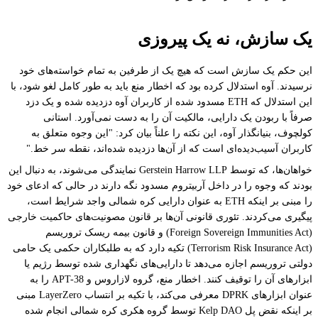
یک سازش، نه یک پیروزی
این حکم یک سازش است که هیچ یک از طرفین به تمام خواسته‌های خود
نرسیدند. آوه استدلال کرده بود که اخطار منع باید به طور کامل لغو شود، با
این استدلال که ETH مسدود شده از کاربران آوه دزدیده شده و یک دزد
صرفاً با ربودن یک دارایی، مالکیت آن را به دست نمی‌آورد. استانی
کولچوف، بنیانگذار آوه، این نکته را علناً بیان کرد: "این وجوه متعلق به
کاربران آسیب‌دیده‌ای است که از آن‌ها دزدیده شده‌اند، نقطه سر خط."
خواهان‌ها، که توسط Gerstein Harrow LLP نمایندگی می‌شوند، به دنبال این
بودند که وجوه را در داخل آربیتروم مسدود نگه دارند در حالی که ادعای خود
را مبنی بر اینکه ETH به عنوان دارایی کره شمالی واجد شرایط است،
پیگیری می‌کردند. تئوری قانونی آن‌ها بر قانون مصونیت‌های حاکمیت خارجی
(Foreign Sovereign Immunities Act) و قانون بیمه ریسک تروریسم
(Terrorism Risk Insurance Act) تکیه دارد که به طلبکاران حکمی یک حامی
دولتی تروریسم اجازه می‌دهد تا دارایی‌های نگهداری شده توسط رژیم یا
ابزارهای آن را توقیف کنند. اخطار منع، گروه لازاروس و APT-38 را به
عنوان ابزارهای DPRK معرفی می‌کند، با تکیه بر انتساب LayerZero مبنی
بر اینکه نقض پل Kelp DAO توسط گروه هکری کره شمالی انجام شده