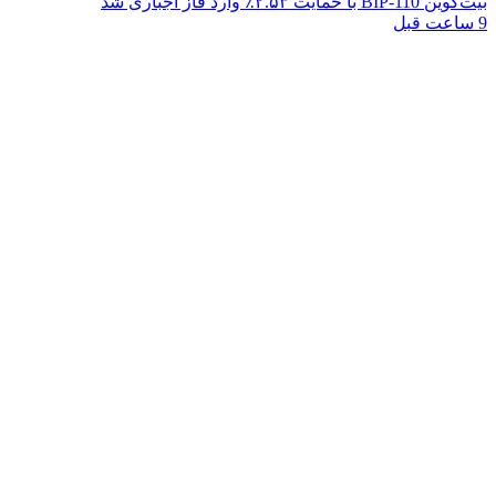
بیت‌کوین BIP-110 با حمایت ۲.۵۳٪ وارد فاز اجباری شد
9 ساعت قبل