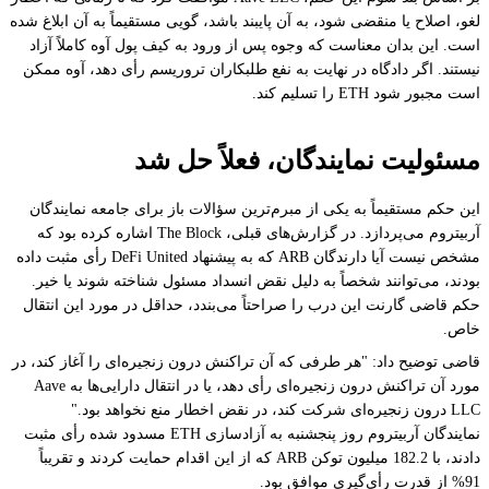
لغو، اصلاح یا منقضی شود، به آن پایبند باشد، گویی مستقیماً به آن ابلاغ شده
است. این بدان معناست که وجوه پس از ورود به کیف پول آوه کاملاً آزاد
نیستند. اگر دادگاه در نهایت به نفع طلبکاران تروریسم رأی دهد، آوه ممکن
است مجبور شود ETH را تسلیم کند.
مسئولیت نمایندگان، فعلاً حل شد
این حکم مستقیماً به یکی از مبرم‌ترین سؤالات باز برای جامعه نمایندگان
آربیتروم می‌پردازد. در گزارش‌های قبلی، The Block اشاره کرده بود که
مشخص نیست آیا دارندگان ARB که به پیشنهاد DeFi United رأی مثبت داده
بودند، می‌توانند شخصاً به دلیل نقض انسداد مسئول شناخته شوند یا خیر.
حکم قاضی گارنت این درب را صراحتاً می‌بندد، حداقل در مورد این انتقال
خاص.
قاضی توضیح داد: "هر طرفی که آن تراکنش درون زنجیره‌ای را آغاز کند، در
مورد آن تراکنش درون زنجیره‌ای رأی دهد، یا در انتقال دارایی‌ها به Aave
LLC درون زنجیره‌ای شرکت کند، در نقض اخطار منع نخواهد بود."
نمایندگان آربیتروم روز پنجشنبه به آزادسازی ETH مسدود شده رأی مثبت
دادند، با 182.2 میلیون توکن ARB که از این اقدام حمایت کردند و تقریباً
91% از قدرت رأی‌گیری موافق بود.