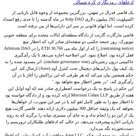
ادعاهای رمزنگاری کره شمالی
یک قاضی فدرال در منهتن، بزرگترین مجموعه از وجوه قابل بازیابی از
اکسپلویت 292 میلیون دلاری Kelp DAO در ماه گذشته را تا حدی رفع انسداد
کرده است، اما ابهام قانونی بر سر این دارایی‌ها از بین نرفته است.
قاضی مارگارت گارنت از دادگاه منطقه‌ای ایالات متحده برای منطقه جنوبی
نیویورک، روز جمعه حکمی دو صفحه‌ای صادر کرد که اخطار منع
(restraining notice) را که از اول ماه می 30,766 ETH را در Arbitrum DAO
قفل کرده بود، اصلاح نمود. این اصلاحیه اجازه می‌دهد تا یک رأی‌گیری
حاکمیتی درون زنجیره‌ای (onchain governance vote)، اتر مسدود شده را به
یک کیف پول دارایی‌های دیجیتال تحت کنترل آوه (Aave) ارسال کند. این
حکم همچنین بیان می‌کند که هر طرفی که این تراکنش را آغاز یا در آن
رأی‌گیری کند، "در نقض اخطار منع نخواهد بود."
این حکم در پاسخ به یک درخواست اضطراری صادر شد که آوه اوایل این
هفته از طریق Morrison Cohen LLP ارائه کرده بود و از دادگاه خواسته بود
تا اخطار منع را به طور کامل لغو کند یا در غیر این صورت، از خواهان‌ها
بخواهد که یک وثیقه حداقل 300 میلیون دلاری ارائه دهند. قاضی گارنت هیچ
یک از این دو را انجام نداد و به جای آن مسیری میانه را برگزید که به روند
بازیابی اجازه پیشرفت می‌دهد، در حالی که ادعاهای طلبکاران تروریسم را
دست‌نخورده نگه می‌دارد.
بر اساس بند سوم این حکم، Aave LLC موافقت کرد که تا زمانی که اخطار