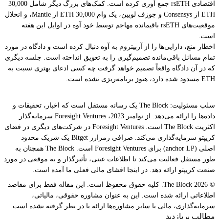
اقتصادی rsETH جمع آوری کرده است. کمک‌های بزرگ دیگر شامل 30,000
ETH از Consensys و جوزف لوبین، یک وام 30,000 ETH از Mantle، و انحلال
موقعیت‌های rsETH باقیمانده مهاجم توسط خود آوه در اوایل این هفته
است.
اخطار منع، دارایی‌ها را از آربیتروم به آوه دنبال کرده است و دادگاه در مورد
تمام مسائل باقی‌مانده تصمیم‌گیری را به تعویق انداخته است. جلسه دیگری
که در آن دادگاه واقعاً تصمیم خواهد گرفت چه کسی ادعای بهتری نسبت به
ETH مسدود شده دارد، هنوز برنامه‌ریزی نشده است.
سلب مسئولیت: The Block یک رسانه مستقل است که اخبار، تحقیقات و
داده‌ها را ارائه می‌دهد. از نوامبر 2023، Foresight Ventures سرمایه‌گذار
اکثریت The Block است. Foresight Ventures در شرکت‌های دیگری در فضای
کریپتو سرمایه‌گذاری می‌کند. صرافی رمزارز Bitget یک شریک محدود
اصلی (anchor LP) برای Foresight Ventures است. The Block همچنان به
طور مستقل فعالیت می‌کند تا اطلاعات عینی، تأثیرگذار و به موقعی در مورد
صنعت کریپتو ارائه دهد. در اینجا افشای مالی فعلی ما آمده است.
© 2026 The Block. کلیه حقوق محفوظ است. این مقاله فقط برای مقاصد
اطلاعاتی ارائه شده است. این به عنوان مشاوره حقوقی، مالیاتی،
سرمایه‌گذاری، مالی یا سایر مشاوره‌ها ارائه یا در نظر گرفته نشده است.
مطالب پربازدید