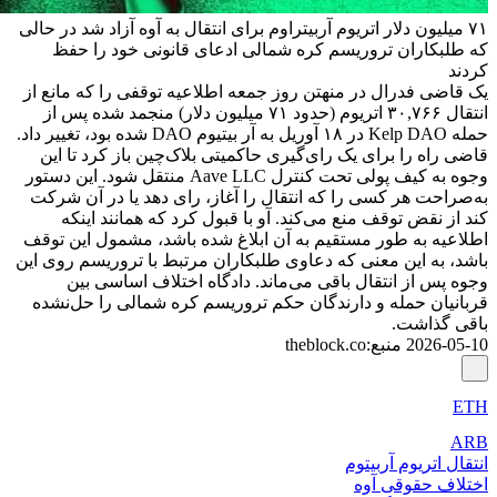
۷۱ میلیون دلار اتریوم آربیتراوم برای انتقال به آوه آزاد شد در حالی
که طلبکاران تروریسم کره شمالی ادعای قانونی خود را حفظ
کردند
یک قاضی فدرال در منهتن روز جمعه اطلاعیه توقفی را که مانع از
انتقال ۳۰,۷۶۶ اتریوم (حدود ۷۱ میلیون دلار) منجمد شده پس از
حمله Kelp DAO در ۱۸ آوریل به آر بیتیوم DAO شده بود، تغییر داد.
قاضی راه را برای یک رای‌گیری حاکمیتی بلاک‌چین باز کرد تا این
وجوه به کیف پولی تحت کنترل Aave LLC منتقل شود. این دستور
به‌صراحت هر کسی را که انتقال را آغاز، رای دهد یا در آن شرکت
کند از نقض توقف منع می‌کند. آو با قبول کرد که همانند اینکه
اطلاعیه به طور مستقیم به آن ابلاغ شده باشد، مشمول این توقف
باشد، به این معنی که دعاوی طلبکاران مرتبط با تروریسم روی این
وجوه پس از انتقال باقی می‌ماند. دادگاه اختلاف اساسی بین
قربانیان حمله و دارندگان حکم تروریسم کره شمالی را حل‌نشده
باقی گذاشت.
2026-05-10
منبع
:
theblock.co
ETH
ARB
انتقال اتریوم آربیتوم
اختلاف حقوقی آوه