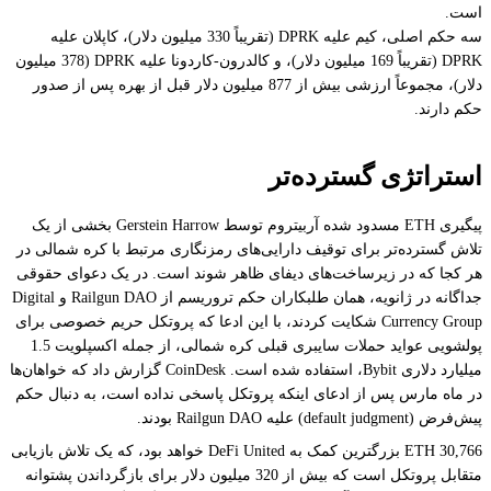
است.
سه حکم اصلی، کیم علیه DPRK (تقریباً 330 میلیون دلار)، کاپلان علیه
DPRK (تقریباً 169 میلیون دلار)، و کالدرون-کاردونا علیه DPRK (378 میلیون
دلار)، مجموعاً ارزشی بیش از 877 میلیون دلار قبل از بهره پس از صدور
حکم دارند.
استراتژی گسترده‌تر
پیگیری ETH مسدود شده آربیتروم توسط Gerstein Harrow بخشی از یک
تلاش گسترده‌تر برای توقیف دارایی‌های رمزنگاری مرتبط با کره شمالی در
هر کجا که در زیرساخت‌های دیفای ظاهر شوند است. در یک دعوای حقوقی
جداگانه در ژانویه، همان طلبکاران حکم تروریسم از Railgun DAO و Digital
Currency Group شکایت کردند، با این ادعا که پروتکل حریم خصوصی برای
پولشویی عواید حملات سایبری قبلی کره شمالی، از جمله اکسپلویت 1.5
میلیارد دلاری Bybit، استفاده شده است. CoinDesk گزارش داد که خواهان‌ها
در ماه مارس پس از ادعای اینکه پروتکل پاسخی نداده است، به دنبال حکم
پیش‌فرض (default judgment) علیه Railgun DAO بودند.
30,766 ETH بزرگترین کمک به DeFi United خواهد بود، که یک تلاش بازیابی
متقابل پروتکل است که بیش از 320 میلیون دلار برای بازگرداندن پشتوانه