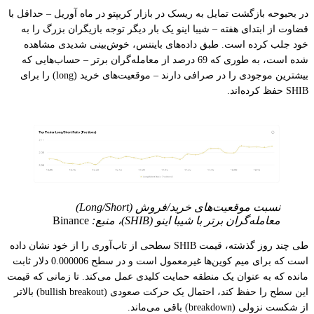
در بحبوحه بازگشت تمایل به ریسک در بازار کریپتو در ماه آوریل – حداقل با
قضاوت از ابتدای هفته – شیبا اینو یک بار دیگر توجه بازیگران بزرگ را به
خود جلب کرده است. طبق داده‌های بایننس، خوش‌بینی شدیدی مشاهده
شده است، به طوری که 69 درصد از معامله‌گران برتر – حساب‌هایی که
بیشترین موجودی را در صرافی دارند – موقعیت‌های خرید (long) را برای
SHIB حفظ کرده‌اند.
نسبت موقعیت‌های خرید/فروش (Long/Short)
معامله‌گران برتر با شیبا اینو (SHIB)، منبع:
Binance
طی چند روز گذشته، قیمت SHIB سطحی از تاب‌آوری را از خود نشان داده
است که برای میم کوین‌ها غیرمعمول است و در سطح 0.000006 دلار ثابت
مانده که به عنوان یک منطقه حمایت کلیدی عمل می‌کند. تا زمانی که قیمت
این سطح را حفظ کند، احتمال یک حرکت صعودی (bullish breakout) بالاتر
از شکست نزولی (breakdown) باقی می‌ماند.