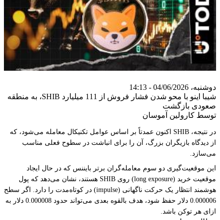
دوشنبه، 04/06/2026 - 14:13
شیبا اینو با محو شدن فشار فروش از 111 میلیارد SHIB، به منطقه
صعودی بازگشت
توسط کارولین آموسان
در نتیجه، SHIB اکنون عمدتاً بر اساس عوامل تکنیکال معامله می‌شود، که
از دیدگاه بازیگران بزرگ، آن را برای انباشت در سطوح فعلی مناسب
می‌سازد.
این موقعیت‌گیری دو سوم معامله‌گران برتر بایننس که در حال ایجاد
موقعیت خرید (long exposure) روی SHIB هستند، نشان می‌دهد که پول
هوشمند انتظار یک حرکت ناگهانی (impulse) در کوتاه‌مدت را دارد. اگر سطح
0.000006 دلار حفظ شود، هدف بالقوه بعدی می‌تواند حدود 0.000008 دلار به
ازای هر توکن باشد.