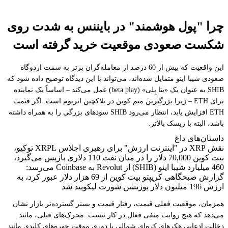
چرا "پول هوشمند" در بایننس به شدت روی
شکست صعودی موقعیت خرید گرفته است
این واقعیت که بیش از 60 درصد از معامله‌گران برتر به سمت اردوگاه
صعودی شیبا اینو متمایل شده‌اند، می‌تواند با این دیدگاه توضیح داده شود که
SHIB به عنوان یک «بتا پِلی» (beta play) عمل می‌کند – اساساً یک نماینده
برای ETH – زیرا بزرگترین میم کوین در بلاکچین اتریوم است. اگر قیمت
ETH افزایش یابد، انتظار می‌رود SHIB سودهای بزرگی را به همراه داشته
باشد، البته با ریسک بالاتر.
داستان‌های داغ
نقش XRP در "اینترنت ارزش" برای رهبری اجلاس XRPL توکیو،
بیت کوین 70,000 دلار را در میان نفت 110 دلاری بازپس می‌گیرد،
460 میلیارد شیبا اینو (SHIB) از Revolut به Coinbase می‌رسد:
گزارش صبحگاهی کریپتو بیت کوین از 69 هزار دلار عبور کرد، به
ارزش 196 میلیون دلار پوزیشن شورت لیکویید شد
همزمان، موقعیت فعلی قیمت، رفتار قیمت و بستر گسترده‌تر بازار نشان
می‌دهد که هیچ روایت منفی فعال در کار نیست. محرک‌های قبلی، مانند
دخالت ادعایی هکرهای کره‌ای شمالی یا دوری موقت چهره‌های کلیدی مانند