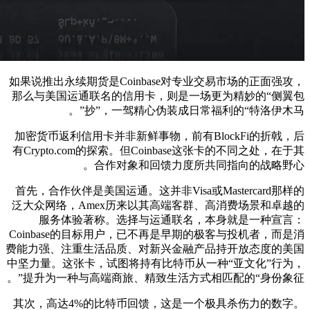
如果说推出永续期货是Coinbase对专业交易市场的正面强攻，
那么与美国运通联名的信用卡，则是一场更为精妙的“侧翼包
抄”，一驾精心伪装成日常福利的“特洛伊木马”。
加密货币返利信用卡并非新鲜事物，前有BlockFi的折戟，后
有Crypto.com的探索。但Coinbase这张卡的不同之处，在于其
合作对象和回馈力度所共同指向的战略野心。
首先，合作伙伴是美国运通。这并非Visa或Mastercard那样的
泛大众网络，Amex历来以其高端客群、高消费场景和卓越的
服务体验著称。选择与运通联名，本身就是一种宣言：
Coinbase的目标用户，已不再是早期的极客与投机者，而是消
费能力强、注重生活品质、对新兴金融产品持开放态度的美国
中坚力量。这张卡，试图将持有比特币从一种“亚文化”行为，
提升为一种与高端商旅、精致生活方式相匹配的“身份象征”。
其次，高达4%的比特币回馈，这是一个极具杀伤力的数字。