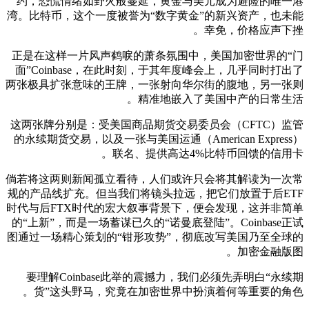
约，恐慌情绪如野火般蔓延，黄金与美元成为避险的唯一港
湾。比特币，这个一度被誉为“数字黄金”的新兴资产，也未能
幸免，价格应声下挫。
正是在这样一片风声鹤唳的萧条氛围中，美国加密世界的“门
面”Coinbase，在此时刻，于其年度峰会上，几乎同时打出了
两张极具扩张意味的王牌，一张射向华尔街的腹地，另一张则
精准地嵌入了美国中产的日常生活。
这两张牌分别是：受美国商品期货交易委员会（CFTC）监管
的永续期货交易，以及一张与美国运通（American Express）
联名、提供高达4%比特币回馈的信用卡。
倘若将这两则新闻孤立看待，人们或许只会将其解读为一次常
规的产品线扩充。但当我们将镜头拉远，把它们放置于后ETF
时代与后FTX时代的宏大叙事背景下，便会发现，这并非简单
的“上新”，而是一场蓄谋已久的“诺曼底登陆”。Coinbase正试
图通过一场精心策划的“钳形攻势”，彻底改写美国乃至全球的
加密金融版图。
要理解Coinbase此举的震撼力，我们必须先弄明白“永续期
货”这头野马，究竟在加密世界中扮演着何等重要的角色。