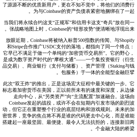
了源源不断的优质新用户，更在不知不觉中，将他们的消费行
为与Coinbase的资产负债表紧密地捆绑在了一起。
当我们将永续合约这支“正规军”和信用卡这支“奇兵”放在同一
张战略地图上时，Coinbase的“钳形攻势”便清晰地浮现出来。
放眼近期，Coinbase将被纳入标普500指数的传闻、与Shopify
和Stripe合作推广USDC支付的落地，都指向了同一个终点：
它早已不满足于做一个单纯的“加密货币交易所”。它的野心，
是成为数字资产时代的“摩根大通”——一个集投资银行（衍生
品交易）、商业银行（支付与储蓄）、资产管理（Staking与钱
包服务）于一体的全能型金融巨擘。
此次“双王炸”的推出，正是这场宏大征程中最关键的一步。它
标志着加密货币在美国，正以前所未有的速度和深度，从边缘
走向中心，从“另类资产”向“主流配置”加速融合。这场由
Coinbase发起的战役，或许不会在短期内引发市场的剧烈波
动，但它正在重塑整个行业的底层结构和游戏规则。未来的加
密世界，竞争的焦点将不再是谁的代码更去中心化，而是谁能
搭建起一座最坚固、最便捷、最令人无法抗拒的，连接新旧两
个金融大陆的桥梁。