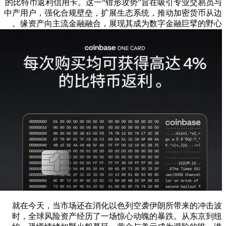
的比特币返利信用卡。这一“钳形攻势”旨在吸引专业交易员与
中产用户，强化合规壁垒，扩展生态系统，推动加密货币从边
缘资产向主流金融融合，展现其成为数字金融巨擘的野心。
就在今天，当市场还在消化以色列空袭伊朗所带来的冲击波
时，全球风险资产经历了一场惊心动魄的暴跌。从东京到纽