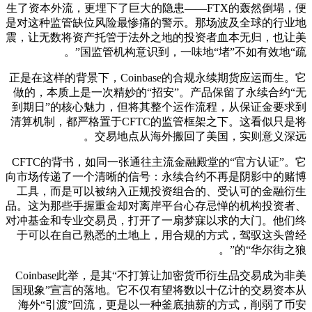
生了资本外流，更埋下了巨大的隐患——FTX的轰然倒塌，便
是对这种监管缺位风险最惨痛的警示。那场波及全球的行业地
震，让无数将资产托管于法外之地的投资者血本无归，也让美
国监管机构意识到，一味地“堵”不如有效地“疏”。
正是在这样的背景下，Coinbase的合规永续期货应运而生。它
做的，本质上是一次精妙的“招安”。产品保留了永续合约“无
到期日”的核心魅力，但将其整个运作流程，从保证金要求到
清算机制，都严格置于CFTC的监管框架之下。这看似只是将
交易地点从海外搬回了美国，实则意义深远。
CFTC的背书，如同一张通往主流金融殿堂的“官方认证”。它
向市场传递了一个清晰的信号：永续合约不再是阴影中的赌博
工具，而是可以被纳入正规投资组合的、受认可的金融衍生
品。这为那些手握重金却对离岸平台心存忌惮的机构投资者、
对冲基金和专业交易员，打开了一扇梦寐以求的大门。他们终
于可以在自己熟悉的土地上，用合规的方式，驾驭这头曾经
的“华尔街之狼”。
Coinbase此举，是其“不打算让加密货币衍生品交易成为非美
国现象”宣言的落地。它不仅有望将数以十亿计的交易资本从
海外“引渡”回流，更是以一种釜底抽薪的方式，削弱了币安