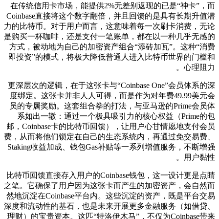
在传统信用卡市场，能提供2%无差别返现的已是“神卡”，而
Coinbase直接将这个数字翻倍，并且回馈的是具有长期升值潜
力的比特币。对于用户而言，这意味着每一次刷卡消费，无论
是购买一杯咖啡，还是支付一笔账单，都在以一种几乎无感的
方式，被动地为自己的加密资产组合“添砖加瓦”。这种“消费
即投资”的模式，将极大降低普通人进入比特币世界的门槛和
心理阻力。
更深层次的逻辑，在于这张卡与“Coinbase One”会员体系的深
度绑定。这张卡并非人人可得，而是作为对年费49.99美元会
员的专属奖励。这套组合拳的打法，与亚马逊的Prime会员体
系如出一辙：通过一个极具吸引力的核心权益（Prime的包
邮，Coinbase卡的比特币回馈），让用户心甘情愿地支付会员
费，从而将他们锁定在自己的生态系统内，再通过免交易费、
Staking收益加成、钱包Gas补贴等一系列增值服务，不断增强
用户黏性。
比特币回馈直接存入用户的Coinbase钱包，这一设计更是点睛
之笔。它确保了用户因为这张卡而产生的加密资产，会自然而
然地沉淀在Coinbase平台内。这些沉淀的资产，既是平台交易
深度和流动性的基石，也是未来开展更多金融服务（如借贷、
理财）的宝贵资本。这匹“特洛伊木马”，不仅为Coinbase带来