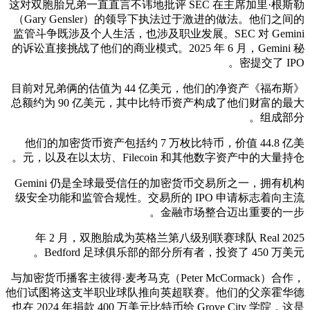
这对双胞胎兄弟一直直言不讳地批评 SEC 在主席加里·根斯勒
（Gary Gensler）的领导下执法过于激进的做法。他们之间的
监管斗争既涉及个人生活，也涉及职业发展。SEC 对 Gemini
的诉讼直接挑战了他们的商业模式。2025 年 6 月，Gemini 秘
密提交了 IPO。
《福布斯》目前对兄弟俩的估值为 44 亿美元，他们的净资产
总额约为 90 亿美元，其中比特币资产构成了他们财富的最大
组成部分。
他们的加密货币资产包括约 7 万枚比特币，价值 44.8 亿美
元，以及在以太坊、Filecoin 和其他数字资产中的大量持仓。
Gemini 仍是全球最受信任的加密货币交易所之一，拥有机构
级安全功能和监管合规性。交易所的 IPO 申请标志着向主流
金融市场整合迈出重要的一步。
2025 年 2 月，双胞胎成为英格兰第八级别联赛球队 Real
Bedford 足球俱乐部的部分所有者，投资了 450 万美元。
与加密货币播客主彼得·麦考马克（Peter McCormack）合作，
他们试图将这支半职业球队推向英超联赛。他们的父亲霍华德
也在 2024 年捐款 400 万美元比特币给 Grove City 学院，这是