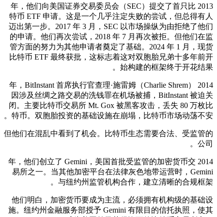
2013 年，他们向美国证券交易委员会（SEC）提交了首只比
特币 ETF 申请。这是一个几乎注定失败的尝试，但总得有人
迈出第一步。2017 年 3 月，SEC 以市场操纵为由拒绝了他们
的申请。他们再次尝试，2018 年 7 月再次被拒。但他们在监
管方面的努力为其他申请者奠定了基础。2024 年 1 月，现货
比特币 ETF 最终获批，这标志着这对双胞胎兄弟十多年前开
始构建的框架终于开花结果。
2014 年，BitInstant 首席执行官查理·施雷姆（Charlie Shrem）
因涉及丝绸之路交易的洗钱罪在机场被捕，BitInstant 被迫关
闭。主要比特币交易所 Mt. Gox 被黑客攻击，丢失 80 万枚比
特币。双胞胎投资的基础设施在崩塌，比特币市场动荡不安。
但他们在混乱中看到了机会。比特币生态需要合法、受监管的
公司。
2014 年，他们创立了 Gemini，美国首批受监管的加密货币交
易所之一。当其他加密平台在法律灰色地带运营时，Gemini
与纽约州监管机构合作，建立清晰的合规框架。
他们明白，加密货币要成为主流，必须拥有机构级的基础设
施。纽约州金融服务部授予 Gemini 有限目的信托执照，使其