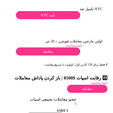
KYC تکمیل شد
تأیید KYC
اولین مارجین معاملات فیوچرز ≥ 20 تتر
دامنه محاسبه
معامله
💃 فقط برای 150 کاربر اول، اولویت با سریع‌ترهاست.
2️⃣ رقابت اسپات $8500 | باز کردن پاداش معاملات
دامنه محاسبه
معامله
حجم معاملات تجمعی اسپات
0
5 USDT