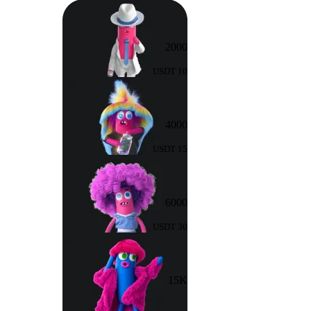
2000
10 USDT
4000
15 USDT
6000
30 USDT
15K