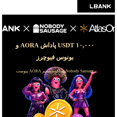
۱۰,۰۰۰ USDT پاداش AORA و
بونوس فیوچرز
Nobody Sausage به اکوسیستم AORA پیوست