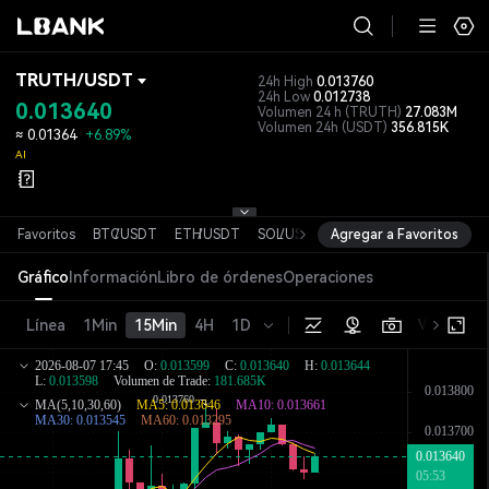
TRUTH
/
USDT
24h High
0.013760
24h Low
0.012738
0.013640
Volumen 24 h
(TRUTH)
27.083M
Volumen 24h
(USDT)
356.815K
≈
0.01364
+6.89%
AI
Favoritos
BTC
/
USDT
ETH
/
USDT
SOL
/
USDT
Agregar a Favoritos
XRP
/
USDT
DOGE
/
USD
Gráfico
Información
Libro de órdenes
Operaciones
Línea
1Min
15Min
4H
1D
Versión bá