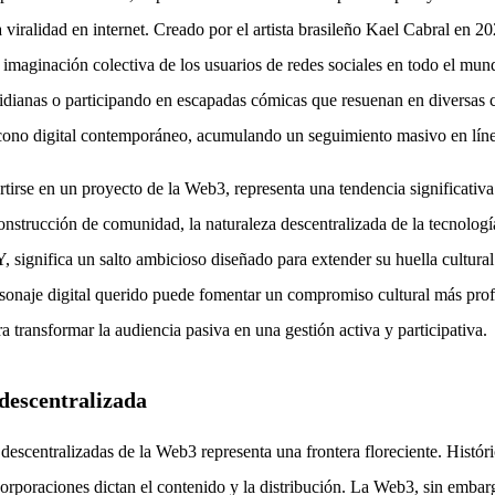
ralidad en internet. Creado por el artista brasileño Kael Cabral en 202
maginación colectiva de los usuarios de redes sociales en todo el mundo
cotidianas o participando en escapadas cómicas que resuenan en diversas
ono digital contemporáneo, acumulando un seguimiento masivo en línea 
ertirse en un proyecto de la Web3, representa una tendencia significativ
 construcción de comunidad, la naturaleza descentralizada de la tecnol
ignifica un salto ambicioso diseñado para extender su huella cultural 
sonaje digital querido puede fomentar un compromiso cultural más prof
 transformar la audiencia pasiva en una gestión activa y participativa.
 descentralizada
 descentralizadas de la Web3 representa una frontera floreciente. Histór
corporaciones dictan el contenido y la distribución. La Web3, sin emba