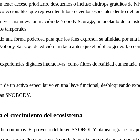
 tener acceso prioritario, descuentos o incluso airdrops gratuitos de 
coleccionables que representen hitos o eventos especiales dentro del lore
en ver una nueva animación de Nobody Sausage, un adelanto de la histo
ios temporales.
ndo una forma poderosa para que los fans expresen su afinidad por un
Nobody Sausage de edición limitada antes que el público general, o con 
 experiencias digitales interactivas, como filtros de realidad aumentad
en de un activo especulativo en una llave funcional, desbloqueando expe
tengan $NOBODY.
 el crecimiento del ecosistema
alor continuas. El proyecto del token $NOBODY planea lograr esto apro
con un alcance global masivo, Nobody Sausage representa una propuesta