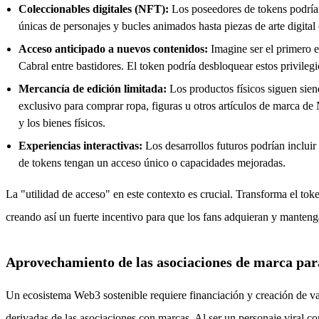
Coleccionables digitales (NFT):
Los poseedores de tokens podrían
únicas de personajes y bucles animados hasta piezas de arte digital 
Acceso anticipado a nuevos contenidos:
Imagine ser el primero 
Cabral entre bastidores. El token podría desbloquear estos privileg
Mercancía de edición limitada:
Los productos físicos siguen sie
exclusivo para comprar ropa, figuras u otros artículos de marca de 
y los bienes físicos.
Experiencias interactivas:
Los desarrollos futuros podrían incluir
de tokens tengan un acceso único o capacidades mejoradas.
La "utilidad de acceso" en este contexto es crucial. Transforma el tok
creando así un fuerte incentivo para que los fans adquieran y man
Aprovechamiento de las asociaciones de marca para
Un ecosistema Web3 sostenible requiere financiación y creación de v
derivadas de las asociaciones con marcas. Al ser un personaje viral 