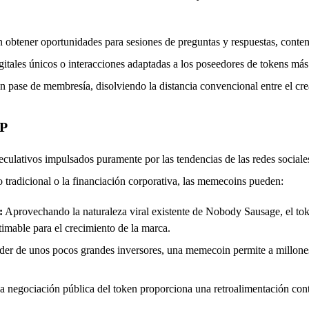
obtener oportunidades para sesiones de preguntas y respuestas, contenid
gitales únicos o interacciones adaptadas a los poseedores de tokens más 
 pase de membresía, disolviendo la distancia convencional entre el cre
IP
culativos impulsados puramente por las tendencias de las redes socia
sgo tradicional o la financiación corporativa, las memecoins pueden:
:
Aprovechando la naturaleza viral existente de Nobody Sausage, el t
timable para el crecimiento de la marca.
er de unos pocos grandes inversores, una memecoin permite a millones d
 negociación pública del token proporciona una retroalimentación conti