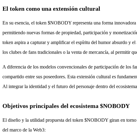
El token como una extensión cultural
En su esencia, el token $NOBODY representa una forma innovadora de "
permitiendo nuevas formas de propiedad, participación y monetización.
token aspira a capturar y amplificar el espíritu del humor absurdo y e
los clubes de fans tradicionales o la venta de mercancía, al permitir qu
A diferencia de los modelos convencionales de participación de los f
compartido entre sus poseedores. Esta extensión cultural es fundament
Al integrar la identidad y el futuro del personaje dentro del ecosis
Objetivos principales del ecosistema $NOBODY
El diseño y la utilidad propuesta del token $NOBODY giran en torno a
del marco de la Web3: