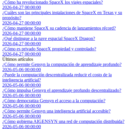
¿Cómo ha revolucionado SpaceX los viajes espaciales?
2026-04-27 00:00:00
¿Cuáles son las principales instalaciones de SpaceX en Texas y su
propósito?
2026-04-27 00:00:00
¿Cómo mantiene SpaceX su cadencia de lanzamientos récord?
2026-04-27 00:00:00
¿Qué distingue a la nave espacial SpaceX Dragon?
2026-04-27 00:00:00
¿Cómo es privado SpaceX propiedad y controlado?
2026-04-27 00:00:00
Últimos artículos
¿Cómo permite Gensyn la computación de aprendizaje profundo?
2026-05-06 00:00:00
¿Puede la computación descentralizada reducir el costo de la
inteligencia artificial?
2026-05-06 00:00:00
¿Cómo impulsa Gensyn el aprendizaje profundo descentralizado?
2026-05-06 00:00:00
¿Cómo democratiza Gensyn el acceso a la computación?
2026-05-06 00:00:00
¿Cómo permite Gensyn una inteligencia artificial accesible?
2026-05-06 00:00:00
¿Cómo gobierna AIGENSYN una red de computación distribuida?
2026-05-06 00:00:00