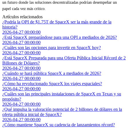
un futuro donde las soluciones descentralizadas podrían desempeñar un
papel cada vez más crítico.
Artículos relacionados
¿Podría la OPI de $1.75T de SpaceX ser la más grande de la
historia?
2026-04-27 00:00:00
¿Está SpaceX preparándose para una OPI a mediados de 2026?
2026-04-27 00:00:00
¿Cuáles son las opciones para invertir en SpaceX hoy?
2026-04-27 00:00:00
¿Está SpaceX Preparada para una Oferta Pública Inicial Récord de 2
Billones de Dólares?
2026-04-27 00:00:00
¿Cuándo se hará pública SpaceX a mediados de 2026?
2026-04-27 00:00:00
¿Cómo ha revolucionado SpaceX los viajes espaciales?
2026-04-27 00:00:00
¿Cuáles son las principales instalaciones de SpaceX en Texas y su
propósito?
2026-04-27 00:00:00
¿Qué impulsa la valoración potencial de 2 billones de dólares en la
oferta pública inicial de SpaceX?
2026-04-27 00:00:00
¿Cómo mantiene SpaceX su cadencia de lanzamientos récord?