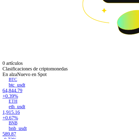
0 artículos
Clasificaciones de criptomonedas
En alza
Nuevo en Spot
BTC
btc_usdt
64,844.79
+0.39%
ETH
eth_usdt
1,915.16
+0.67%
BNB
bnb_usdt
589.87