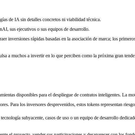
s de IA sin detalles concretos ni viabilidad técnica.
AI, sus ejecutivos o sus equipos de desarrollo.
aer inversiones rápidas basadas en la asociación de marca; los primero
a a muchos a invertir en lo que perciben como la próxima gran tenden
ramientas disponibles para el despliegue de contratos inteligentes. La mo
res. Para los inversores desprevenidos, estos tokens representan riesgos
 tecnología subyacente, casos de uso o un equipo de desarrollo dedicad
te el proyecto, vender sus participaciones y desaparecer con los fondo