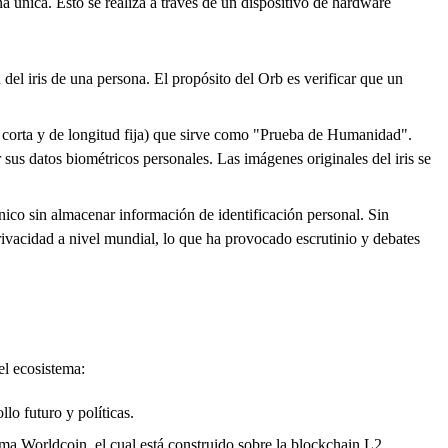
 única. Esto se realiza a través de un dispositivo de hardware
el iris de una persona. El propósito del Orb es verificar que un
s corta y de longitud fija) que sirve como "Prueba de Humanidad".
sus datos biométricos personales. Las imágenes originales del iris se
ico sin almacenar información de identificación personal. Sin
rivacidad a nivel mundial, lo que ha provocado escrutinio y debates
l ecosistema:
lo futuro y políticas.
ma Worldcoin, el cual está construido sobre la blockchain L2