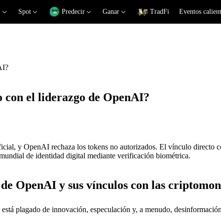
Spot
Predecir
Ganar
TradFi
Eventos calien
AI?
o con el liderazgo de OpenAI?
icial, y OpenAI rechaza los tokens no autorizados. El vínculo direct
ndial de identidad digital mediante verificación biométrica.
 de OpenAI y sus vínculos con las criptomo
icial está plagado de innovación, especulación y, a menudo, desinforma