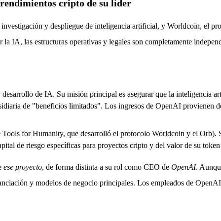
endimientos cripto de su líder
e investigación y despliegue de inteligencia artificial, y Worldcoin, e
 la IA, las estructuras operativas y legales son completamente independ
desarrollo de IA. Su misión principal es asegurar que la inteligencia ar
bsidiaria de "beneficios limitados". Los ingresos de OpenAI provienen d
 Tools for Humanity, que desarrolló el protocolo Worldcoin y el Orb). S
pital de riesgo específicas para proyectos cripto y del valor de su tok
de
ese proyecto
, de forma distinta a su rol como CEO de
OpenAI
. Aunque
nanciación y modelos de negocio principales. Los empleados de OpenAI 