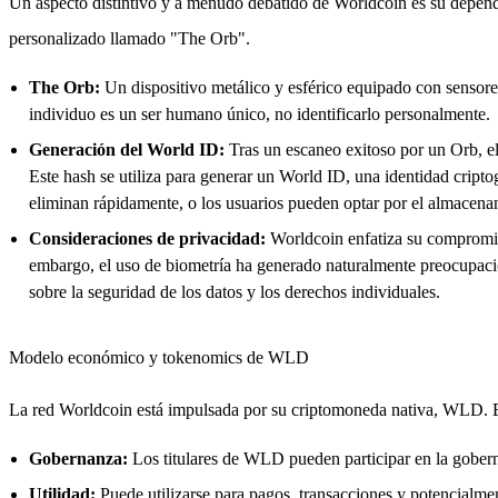
Un aspecto distintivo y a menudo debatido de Worldcoin es su dependen
personalizado llamado "The Orb".
The Orb:
Un dispositivo metálico y esférico equipado con sensores
individuo es un ser humano único, no identificarlo personalmente.
Generación del World ID:
Tras un escaneo exitoso por un Orb, el
Este hash se utiliza para generar un World ID, una identidad cripto
eliminan rápidamente, o los usuarios pueden optar por el almacena
Consideraciones de privacidad:
Worldcoin enfatiza su compromiso
embargo, el uso de biometría ha generado naturalmente preocupacion
sobre la seguridad de los datos y los derechos individuales.
Modelo económico y tokenomics de WLD
La red Worldcoin está impulsada por su criptomoneda nativa, WLD. E
Gobernanza:
Los titulares de WLD pueden participar en la goberna
Utilidad:
Puede utilizarse para pagos, transacciones y potencialme