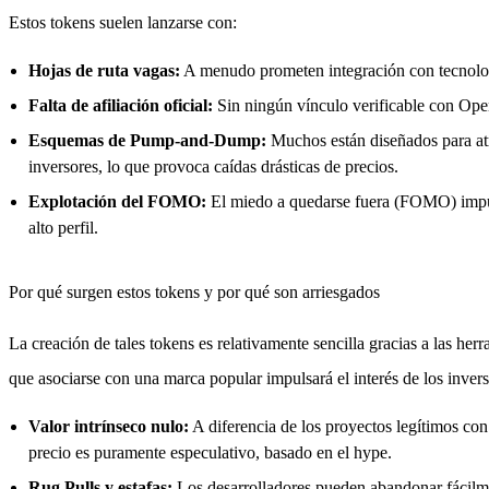
Estos tokens suelen lanzarse con:
Hojas de ruta vagas:
A menudo prometen integración con tecnología
Falta de afiliación oficial:
Sin ningún vínculo verificable con Open
Esquemas de Pump-and-Dump:
Muchos están diseñados para atr
inversores, lo que provoca caídas drásticas de precios.
Explotación del FOMO:
El miedo a quedarse fuera (FOMO) impuls
alto perfil.
Por qué surgen estos tokens y por qué son arriesgados
La creación de tales tokens es relativamente sencilla gracias a las her
que asociarse con una marca popular impulsará el interés de los inverso
Valor intrínseco nulo:
A diferencia de los proyectos legítimos con
precio es puramente especulativo, basado en el hype.
Rug Pulls y estafas:
Los desarrolladores pueden abandonar fácilmen