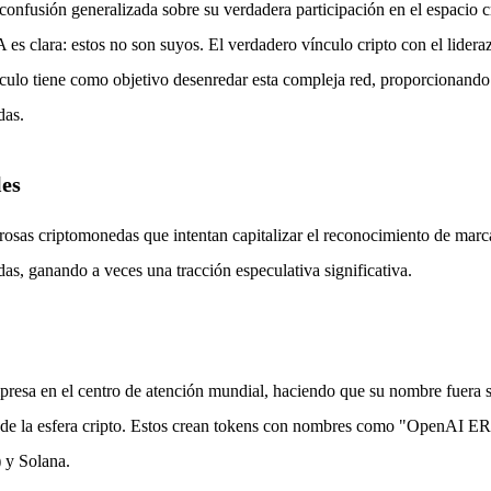
 confusión generalizada sobre su verdadera participación en el espacio
a IA es clara: estos no son suyos. El verdadero vínculo cripto con el l
ículo tiene como objetivo desenredar esta compleja red, proporcionando 
das.
les
rosas criptomonedas que intentan capitalizar el reconocimiento de mar
as, ganando a veces una tracción especulativa significativa.
a en el centro de atención mundial, haciendo que su nombre fuera sin
entro de la esfera cripto. Estos crean tokens con nombres como "Ope
 y Solana.