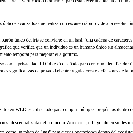
cia de la verificación biométrica para establecer una identidad humana
 ópticos avanzados que realizan un escaneo rápido y de alta resolución d
 patrón único del iris se convierte en un hash (una cadena de caractere
gráfica que verifica que un individuo es un humano único sin almacenar 
miento temporal para mejorar el algoritmo.
 con la privacidad. El Orb está diseñado para crear un identificador ún
es significativas de privacidad entre reguladores y defensores de la p
l token WLD está diseñado para cumplir múltiples propósitos dentro de
nza descentralizada del protocolo Worldcoin, influyendo en su desarrol
nte como un token de "gas" para ciertas operaciones dentro del ecosiste