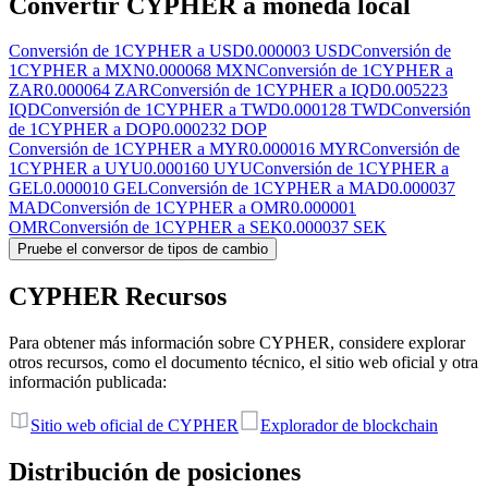
Convertir CYPHER a moneda local
Conversión de 1CYPHER a USD
0.000003 USD
Conversión de
1CYPHER a MXN
0.000068 MXN
Conversión de 1CYPHER a
ZAR
0.000064 ZAR
Conversión de 1CYPHER a IQD
0.005223
IQD
Conversión de 1CYPHER a TWD
0.000128 TWD
Conversión
de 1CYPHER a DOP
0.000232 DOP
Conversión de 1CYPHER a MYR
0.000016 MYR
Conversión de
1CYPHER a UYU
0.000160 UYU
Conversión de 1CYPHER a
GEL
0.000010 GEL
Conversión de 1CYPHER a MAD
0.000037
MAD
Conversión de 1CYPHER a OMR
0.000001
OMR
Conversión de 1CYPHER a SEK
0.000037 SEK
Pruebe el conversor de tipos de cambio
CYPHER Recursos
Para obtener más información sobre CYPHER, considere explorar
otros recursos, como el documento técnico, el sitio web oficial y otra
información publicada:
Sitio web oficial de CYPHER
Explorador de blockchain
Distribución de posiciones