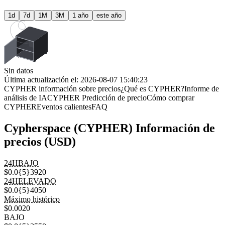
1d
7d
1M
3M
1 año
este año
Sin datos
Última actualización el: 2026-08-07 15:40:23
CYPHER información sobre precios
¿Qué es CYPHER?
Informe de
análisis de IA
CYPHER Predicción de precio
Cómo comprar
CYPHER
Eventos calientes
FAQ
Cypherspace (CYPHER) Información de
precios (USD)
24HBAJO
$0.0{5}3920
24HELEVADO
$0.0{5}4050
Máximo histórico
$0.0020
BAJO