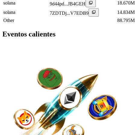
solana
18.670M
9d44pd...JB4GEH
solana
14.834M
7ZDTDj...V7EDB9
Other
88.795M
Eventos calientes