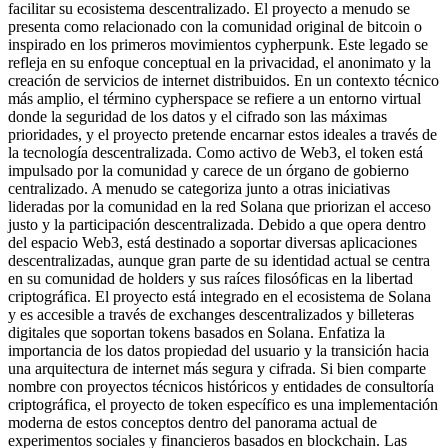
facilitar su ecosistema descentralizado. El proyecto a menudo se
presenta como relacionado con la comunidad original de bitcoin o
inspirado en los primeros movimientos cypherpunk. Este legado se
refleja en su enfoque conceptual en la privacidad, el anonimato y la
creación de servicios de internet distribuidos. En un contexto técnico
más amplio, el término cypherspace se refiere a un entorno virtual
donde la seguridad de los datos y el cifrado son las máximas
prioridades, y el proyecto pretende encarnar estos ideales a través de
la tecnología descentralizada. Como activo de Web3, el token está
impulsado por la comunidad y carece de un órgano de gobierno
centralizado. A menudo se categoriza junto a otras iniciativas
lideradas por la comunidad en la red Solana que priorizan el acceso
justo y la participación descentralizada. Debido a que opera dentro
del espacio Web3, está destinado a soportar diversas aplicaciones
descentralizadas, aunque gran parte de su identidad actual se centra
en su comunidad de holders y sus raíces filosóficas en la libertad
criptográfica. El proyecto está integrado en el ecosistema de Solana
y es accesible a través de exchanges descentralizados y billeteras
digitales que soportan tokens basados en Solana. Enfatiza la
importancia de los datos propiedad del usuario y la transición hacia
una arquitectura de internet más segura y cifrada. Si bien comparte
nombre con proyectos técnicos históricos y entidades de consultoría
criptográfica, el proyecto de token específico es una implementación
moderna de estos conceptos dentro del panorama actual de
experimentos sociales y financieros basados en blockchain. Las