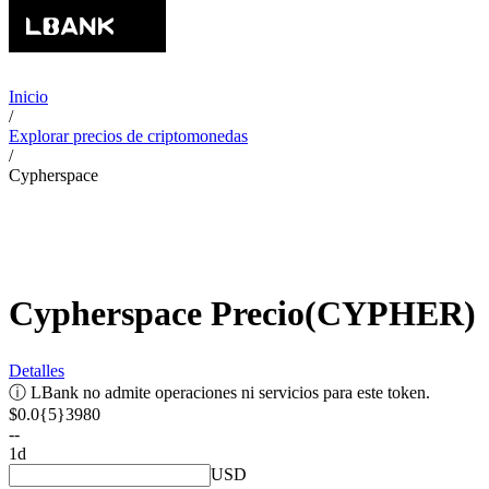
Inicio
/
Explorar precios de criptomonedas
/
Cypherspace
Cypherspace
Precio
(
CYPHER
)
Detalles
ⓘ
LBank no admite operaciones ni servicios para este token.
$0.0{5}3980
--
1d
USD