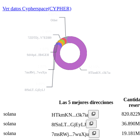
Ver datos Cypherspace(CYPHER)
8.89%
Other
1.48%
7ZDTDj...V7EDB9
1.87%
9d44pd...JB4GEH
1.92%
82.15%
7msRWj...7wuXju
HTkmKN...t3k7ia
3.69%
8fSnLT...GjEyLJ
Cantida
Las 5 mejores direcciones
reser
solana
820.822
HTkmKN...t3k7ia
solana
36.890M
8fSnLT...GjEyLJ
solana
19.181M
7msRWj...7wuXju