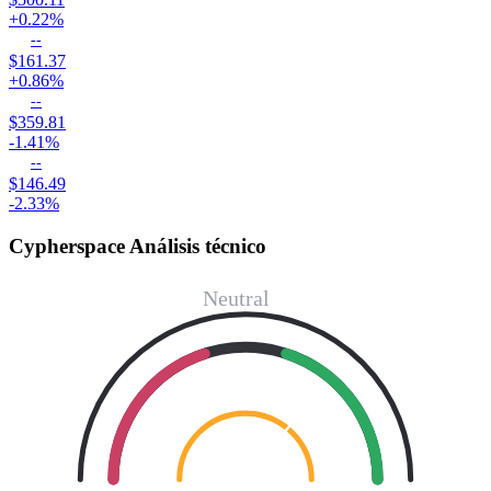
+0.22%
--
$161.37
+0.86%
--
$359.81
-1.41%
--
$146.49
-2.33%
Cypherspace Análisis técnico
Neutral