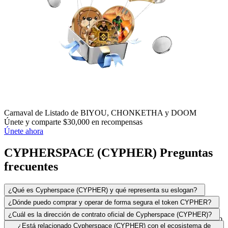
Carnaval de Listado de BIYOU, CHONKETHA y DOOM
Únete y comparte $30,000 en recompensas
Únete ahora
CYPHERSPACE (CYPHER) Preguntas
frecuentes
¿Qué es Cypherspace (CYPHER) y qué representa su eslogan?
Cypherspace (CYPHER) es un token impulsado por la comunidad
¿Dónde puedo comprar y operar de forma segura el token CYPHER?
lanzado en la blockchain de Solana. A menudo se le conoce por su
CYPHER se negocia principalmente en plataformas dentro del
¿Cuál es la dirección de contrato oficial de Cypherspace (CYPHER)?
eslogan, "The Original Bitcoin Community", que sirve como tributo
ecosistema de Solana. Para una experiencia segura y fácil de usar,
Para evitar tokens fraudulentos y estafas, los usuarios deben utilizar
¿Está relacionado Cypherspace (CYPHER) con el ecosistema de
a la ideología Cypherpunk que originalmente inspiró la creación de