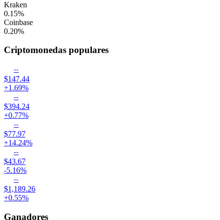
Kraken
0.15
%
Coinbase
0.20
%
Criptomonedas populares
--
$147.44
+1.69%
--
$394.24
+0.77%
--
$77.97
+14.24%
--
$43.67
-5.16%
--
$1,189.26
+0.55%
Ganadores