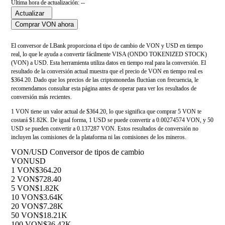
Última hora de actualización: --
Actualizar
Comprar VON ahora
El conversor de LBank proporciona el tipo de cambio de VON y USD en tiempo
real, lo que le ayuda a convertir fácilmente VISA (ONDO TOKENIZED STOCK)
(VON) a USD. Esta herramienta utiliza datos en tiempo real para la conversión. El
resultado de la conversión actual muestra que el precio de VON en tiempo real es
$364.20. Dado que los precios de las criptomonedas fluctúan con frecuencia, le
recomendamos consultar esta página antes de operar para ver los resultados de
conversión más recientes.
1 VON tiene un valor actual de $364.20, lo que significa que comprar 5 VON te
costará $1.82K. De igual forma, 1 USD se puede convertir a 0.00274574 VON, y 50
USD se pueden convertir a 0.137287 VON. Estos resultados de conversión no
incluyen las comisiones de la plataforma ni las comisiones de los mineros.
VON/USD Conversor de tipos de cambio
VON
USD
1 VON
$364.20
2 VON
$728.40
5 VON
$1.82K
10 VON
$3.64K
20 VON
$7.28K
50 VON
$18.21K
100 VON
$36.42K