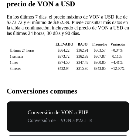
precio de VON a USD
En los últimos 7 días, el precio máximo de VON a USD fue de
$373.72 y el mínimo de $362.89. Puede consultar más datos en
la tabla a continuación, incluyendo el precio de VON a USD en
las últimas 24 horas, 30 días y 90 días.
ELEVADO
BAJO
Promedio
Variación
Últimas 24 horas
$364.22
$362.91
$363.57
+0.34%
1 semana
$373.72
$362.89
$367.87
-0.11%
1 mes
$374.50
$347.49
$360.85
+4.41%
3 meses
$422.94
$315.30
$343.05
+12.00%
Conversiones comunes
Conversión de VON a PHP
Conversión de 1 VON a ₱22.11K