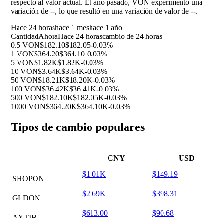
respecto al valor actual. El año pasado, VON experimentó una
variación de
--
, lo que resultó en una variación de valor de
--
.
Hace 24 horas
hace 1 mes
hace 1 año
Cantidad
Ahora
Hace 24 horas
cambio de 24 horas
0.5 VON
$182.10
$182.05
-0.03%
1 VON
$364.20
$364.10
-0.03%
5 VON
$1.82K
$1.82K
-0.03%
10 VON
$3.64K
$3.64K
-0.03%
50 VON
$18.21K
$18.20K
-0.03%
100 VON
$36.42K
$36.41K
-0.03%
500 VON
$182.10K
$182.05K
-0.03%
1000 VON
$364.20K
$364.10K
-0.03%
Tipos de cambio populares
CNY
USD
$1.01K
$149.19
SHOPON
$2.69K
$398.31
GLDON
$613.00
$90.68
AXTIB