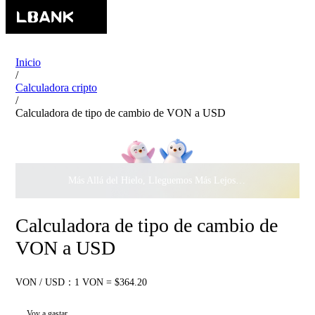
Inicio
/
Calculadora cripto
/
Calculadora de tipo de cambio de VON a USD
Más Allá del Hielo, Lleguemos Más Lejos Juntos ·
$500.000
c
Calculadora de tipo de cambio de
VON a USD
VON / USD：1 VON = $364.20
Voy a gastar