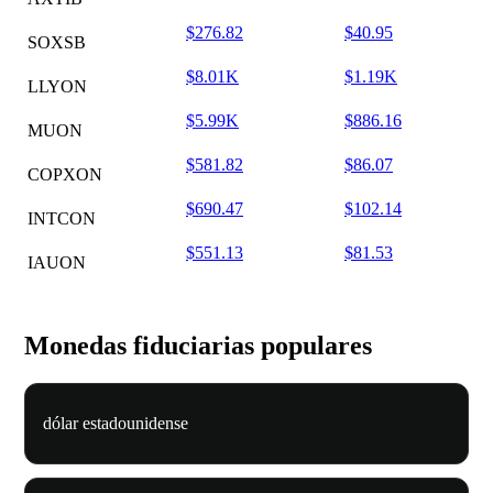
$276.82
$40.95
SOXSB
$8.01K
$1.19K
LLYON
$5.99K
$886.16
MUON
$581.82
$86.07
COPXON
$690.47
$102.14
INTCON
$551.13
$81.53
IAUON
Monedas fiduciarias populares
dólar estadounidense