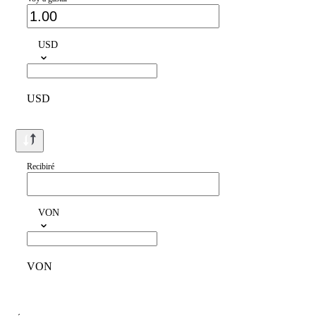
USD
USD
Recibiré
VON
VON