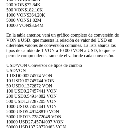
200 VON
$72.84K
500 VON
$182.10K
1000 VON
$364.20K
5000 VON
$1.82M
10000 VON
$3.64M
En la tabla anterior, verá un gráfico completo de conversión de
VON a USD, que muestra la relación de valor del USD en
diferentes valores de conversión comunes. La lista abarca los
tipos de cambio de 1 VON a 10 000 VON a USD, lo que le
permite comprender claramente el valor de cada conversión.
USD/VON Conversor de tipos de cambio
USD
VON
1 USD
0.00274574 VON
10 USD
0.02745744 VON
50 USD
0.1372872 VON
100 USD
0.27457441 VON
200 USD
0.54914882 VON
500 USD
1.37287205 VON
1000 USD
2.7457441 VON
2000 USD
5.49148819 VON
5000 USD
13.72872048 VON
10000 USD
27.45744097 VON
50000 USD
137.28720483 VON