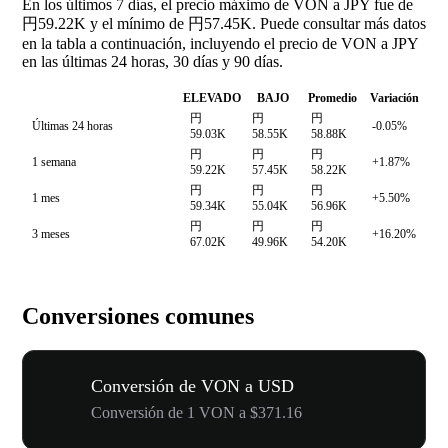
En los últimos 7 días, el precio máximo de VON a JPY fue de
円59.22K y el mínimo de 円57.45K. Puede consultar más datos
en la tabla a continuación, incluyendo el precio de VON a JPY
en las últimas 24 horas, 30 días y 90 días.
ELEVADO
BAJO
Promedio
Variación
円
円
円
Últimas 24 horas
-0.05%
59.03K
58.55K
58.88K
円
円
円
1 semana
+1.87%
59.22K
57.45K
58.22K
円
円
円
1 mes
+5.50%
59.34K
55.04K
56.96K
円
円
円
3 meses
+16.20%
67.02K
49.96K
54.20K
Conversiones comunes
Conversión de VON a USD
Conversión de 1 VON a $371.16