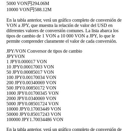
5000 VON
円294.06M
10000 VON
円588.12M
En la tabla anterior, verá un gráfico completo de conversión de
VON a JPY, que muestra la relación de valor del USD en
diferentes valores de conversión comunes. La lista abarca los
tipos de cambio de 1 VON a 10 000 VON a JPY, lo que le
permite comprender claramente el valor de cada conversión.
JPY/VON Conversor de tipos de cambio
JPY
VON
1 JPY
0.000017 VON
10 JPY
0.00017003 VON
50 JPY
0.00085017 VON
100 JPY
0.00170034 VON
200 JPY
0.00340069 VON
500 JPY
0.00850172 VON
1000 JPY
0.01700345 VON
2000 JPY
0.0340069 VON
5000 JPY
0.08501724 VON
10000 JPY
0.17003449 VON
50000 JPY
0.85017243 VON
100000 JPY
1.70034486 VON
En la tabla anterior, verá un gráfico completo de conversión de