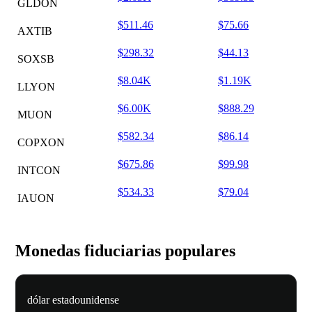
GLDON
$511.46
$75.66
AXTIB
$298.32
$44.13
SOXSB
$8.04K
$1.19K
LLYON
$6.00K
$888.29
MUON
$582.34
$86.14
COPXON
$675.86
$99.98
INTCON
$534.33
$79.04
IAUON
Monedas fiduciarias populares
dólar estadounidense