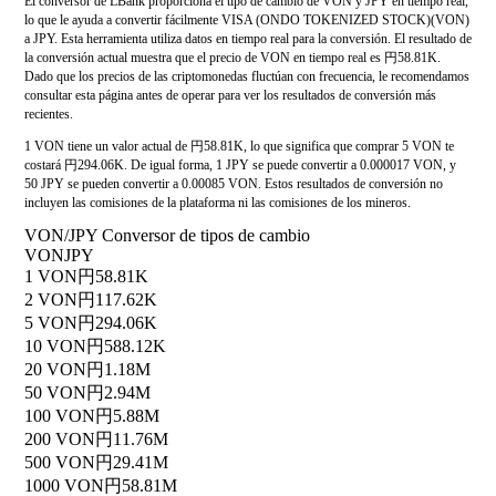
El conversor de LBank proporciona el tipo de cambio de VON y JPY en tiempo real,
lo que le ayuda a convertir fácilmente VISA (ONDO TOKENIZED STOCK)(VON)
a JPY. Esta herramienta utiliza datos en tiempo real para la conversión. El resultado de
la conversión actual muestra que el precio de VON en tiempo real es 円58.81K.
Dado que los precios de las criptomonedas fluctúan con frecuencia, le recomendamos
consultar esta página antes de operar para ver los resultados de conversión más
recientes.
1 VON tiene un valor actual de 円58.81K, lo que significa que comprar 5 VON te
costará 円294.06K. De igual forma, 1 JPY se puede convertir a 0.000017 VON, y
50 JPY se pueden convertir a 0.00085 VON. Estos resultados de conversión no
incluyen las comisiones de la plataforma ni las comisiones de los mineros.
VON/JPY Conversor de tipos de cambio
VON
JPY
1 VON
円58.81K
2 VON
円117.62K
5 VON
円294.06K
10 VON
円588.12K
20 VON
円1.18M
50 VON
円2.94M
100 VON
円5.88M
200 VON
円11.76M
500 VON
円29.41M
1000 VON
円58.81M