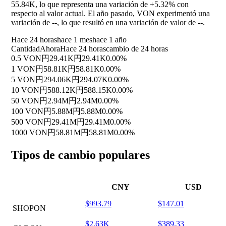
55.84K, lo que representa una variación de
+5.32%
con
respecto al valor actual. El año pasado, VON experimentó una
variación de
--
, lo que resultó en una variación de valor de
--
.
Hace 24 horas
hace 1 mes
hace 1 año
Cantidad
Ahora
Hace 24 horas
cambio de 24 horas
0.5 VON
円29.41K
円29.41K
0.00%
1 VON
円58.81K
円58.81K
0.00%
5 VON
円294.06K
円294.07K
0.00%
10 VON
円588.12K
円588.15K
0.00%
50 VON
円2.94M
円2.94M
0.00%
100 VON
円5.88M
円5.88M
0.00%
500 VON
円29.41M
円29.41M
0.00%
1000 VON
円58.81M
円58.81M
0.00%
Tipos de cambio populares
CNY
USD
$993.79
$147.01
SHOPON
$2.63K
$389.33