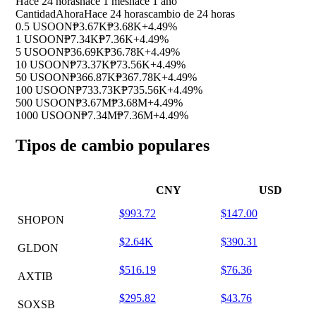
Hace 24 horas
hace 1 mes
hace 1 año
Cantidad
Ahora
Hace 24 horas
cambio de 24 horas
0.5 USOON
₱3.67K
₱3.68K
+4.49%
1 USOON
₱7.34K
₱7.36K
+4.49%
5 USOON
₱36.69K
₱36.78K
+4.49%
10 USOON
₱73.37K
₱73.56K
+4.49%
50 USOON
₱366.87K
₱367.78K
+4.49%
100 USOON
₱733.73K
₱735.56K
+4.49%
500 USOON
₱3.67M
₱3.68M
+4.49%
1000 USOON
₱7.34M
₱7.36M
+4.49%
Tipos de cambio populares
CNY
USD
$993.72
$147.00
SHOPON
$2.64K
$390.31
GLDON
$516.19
$76.36
AXTIB
$295.82
$43.76
SOXSB