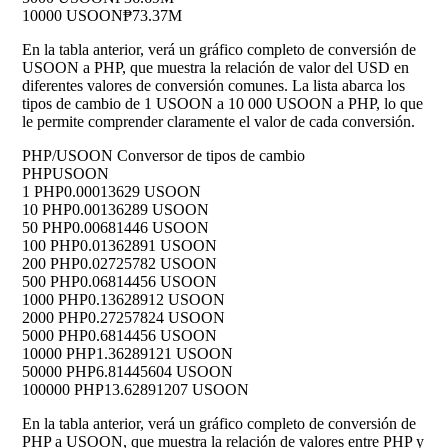
10000 USOON
₱73.37M
En la tabla anterior, verá un gráfico completo de conversión de
USOON a PHP, que muestra la relación de valor del USD en
diferentes valores de conversión comunes. La lista abarca los
tipos de cambio de 1 USOON a 10 000 USOON a PHP, lo que
le permite comprender claramente el valor de cada conversión.
PHP/USOON Conversor de tipos de cambio
PHP
USOON
1 PHP
0.00013629 USOON
10 PHP
0.00136289 USOON
50 PHP
0.00681446 USOON
100 PHP
0.01362891 USOON
200 PHP
0.02725782 USOON
500 PHP
0.06814456 USOON
1000 PHP
0.13628912 USOON
2000 PHP
0.27257824 USOON
5000 PHP
0.6814456 USOON
10000 PHP
1.36289121 USOON
50000 PHP
6.81445604 USOON
100000 PHP
13.62891207 USOON
En la tabla anterior, verá un gráfico completo de conversión de
PHP a USOON, que muestra la relación de valores entre PHP y