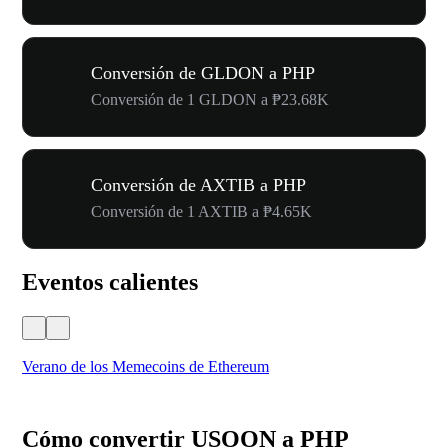
Conversión de GLDON a PHP
Conversión de 1 GLDON a ₱23.68K
Conversión de AXTIB a PHP
Conversión de 1 AXTIB a ₱4.65K
Eventos calientes
Verano de los Memecoins de Ethereum
Ca
Cómo convertir USOON a PHP