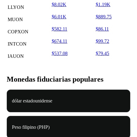
$8.02K
$1.19K
LLYON
$6.01K
$889.75
MUON
$582.11
$86.11
COPXON
$674.11
$99.72
INTCON
$537.08
$79.45
IAUON
Monedas fiduciarias populares
dólar estadounidense
Peso filipino (PHP)