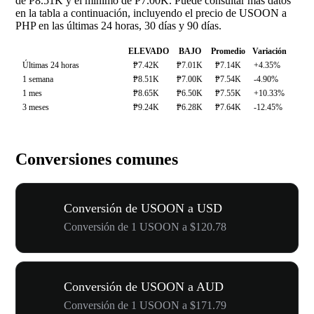
de ₱8.51K y el mínimo de ₱7.00K. Puede consultar más datos
en la tabla a continuación, incluyendo el precio de USOON a
PHP en las últimas 24 horas, 30 días y 90 días.
ELEVADO
BAJO
Promedio
Variación
Últimas 24 horas
₱7.42K
₱7.01K
₱7.14K
+4.35%
1 semana
₱8.51K
₱7.00K
₱7.54K
-4.90%
1 mes
₱8.65K
₱6.50K
₱7.55K
+10.33%
3 meses
₱9.24K
₱6.28K
₱7.64K
-12.45%
Conversiones comunes
Conversión de USOON a USD
Conversión de 1 USOON a $120.78
Conversión de USOON a AUD
Conversión de 1 USOON a $171.79