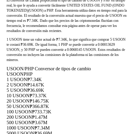
El conversor de LBank proporciona el tipo de cambio de USOON y PHP en tiempo
real, lo que le ayuda a convertir fácilmente UNITED STATES OIL FUND (ONDO
TOKENIZED)(USOON) a PHP. Esta herramienta utiliza datos en tiempo real para la
conversión. El resultado de la conversión actual muestra que el precio de USOON en
tiempo real es ₱7.34K. Dado que los precios de las criptomonedas fluctúan con
frecuencia, le recomendamos consultar esta página antes de operar para ver los
resultados de conversión más recientes.
1 USOON tiene un valor actual de ₱7.34K, lo que significa que comprar 5 USOON
te costará ₱36.69K. De igual forma, 1 PHP se puede convertir a 0.00013629
USOON, y 50 PHP se pueden convertir a 0.0068145 USOON. Estos resultados de
conversión no incluyen las comisiones de la plataforma ni las comisiones de los
mineros.
USOON/PHP Conversor de tipos de cambio
USOON
PHP
1 USOON
₱7.34K
2 USOON
₱14.67K
5 USOON
₱36.69K
10 USOON
₱73.37K
20 USOON
₱146.75K
50 USOON
₱366.87K
100 USOON
₱733.73K
200 USOON
₱1.47M
500 USOON
₱3.67M
1000 USOON
₱7.34M
5000 USOON
₱36.69M