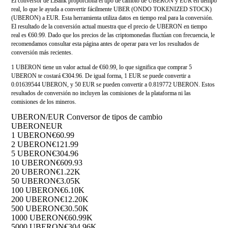
El conversor de LBank proporciona el tipo de cambio de UBERON y EUR en tiempo
real, lo que le ayuda a convertir fácilmente UBER (ONDO TOKENIZED STOCK)
(UBERON) a EUR. Esta herramienta utiliza datos en tiempo real para la conversión.
El resultado de la conversión actual muestra que el precio de UBERON en tiempo
real es €60.99. Dado que los precios de las criptomonedas fluctúan con frecuencia, le
recomendamos consultar esta página antes de operar para ver los resultados de
conversión más recientes.
1 UBERON tiene un valor actual de €60.99, lo que significa que comprar 5
UBERON te costará €304.96. De igual forma, 1 EUR se puede convertir a
0.01639544 UBERON, y 50 EUR se pueden convertir a 0.819772 UBERON. Estos
resultados de conversión no incluyen las comisiones de la plataforma ni las
comisiones de los mineros.
UBERON/EUR Conversor de tipos de cambio
UBERON
EUR
1 UBERON
€60.99
2 UBERON
€121.99
5 UBERON
€304.96
10 UBERON
€609.93
20 UBERON
€1.22K
50 UBERON
€3.05K
100 UBERON
€6.10K
200 UBERON
€12.20K
500 UBERON
€30.50K
1000 UBERON
€60.99K
5000 UBERON
€304.96K