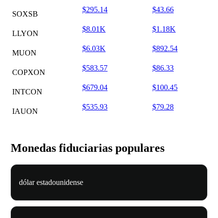
$295.14
$43.66
SOXSB
$8.01K
$1.18K
LLYON
$6.03K
$892.54
MUON
$583.57
$86.33
COPXON
$679.04
$100.45
INTCON
$535.93
$79.28
IAUON
Monedas fiduciarias populares
dólar estadounidense