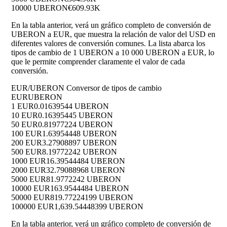
10000 UBERON
€609.93K
En la tabla anterior, verá un gráfico completo de conversión de
UBERON a EUR, que muestra la relación de valor del USD en
diferentes valores de conversión comunes. La lista abarca los
tipos de cambio de 1 UBERON a 10 000 UBERON a EUR, lo
que le permite comprender claramente el valor de cada
conversión.
EUR/UBERON Conversor de tipos de cambio
EUR
UBERON
1 EUR
0.01639544 UBERON
10 EUR
0.16395445 UBERON
50 EUR
0.81977224 UBERON
100 EUR
1.63954448 UBERON
200 EUR
3.27908897 UBERON
500 EUR
8.19772242 UBERON
1000 EUR
16.39544484 UBERON
2000 EUR
32.79088968 UBERON
5000 EUR
81.9772242 UBERON
10000 EUR
163.9544484 UBERON
50000 EUR
819.77224199 UBERON
100000 EUR
1,639.54448399 UBERON
En la tabla anterior, verá un gráfico completo de conversión de