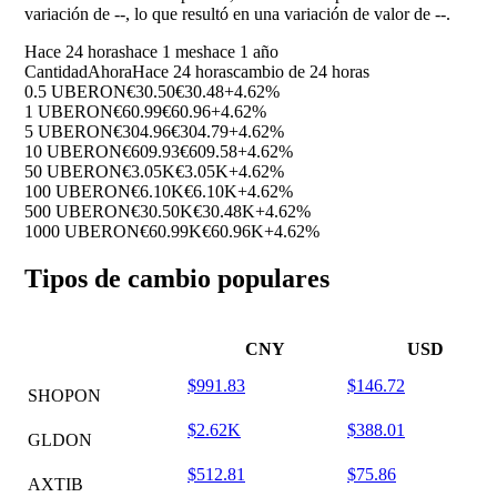
variación de
--
, lo que resultó en una variación de valor de
--
.
Hace 24 horas
hace 1 mes
hace 1 año
Cantidad
Ahora
Hace 24 horas
cambio de 24 horas
0.5 UBERON
€30.50
€30.48
+4.62%
1 UBERON
€60.99
€60.96
+4.62%
5 UBERON
€304.96
€304.79
+4.62%
10 UBERON
€609.93
€609.58
+4.62%
50 UBERON
€3.05K
€3.05K
+4.62%
100 UBERON
€6.10K
€6.10K
+4.62%
500 UBERON
€30.50K
€30.48K
+4.62%
1000 UBERON
€60.99K
€60.96K
+4.62%
Tipos de cambio populares
CNY
USD
$991.83
$146.72
SHOPON
$2.62K
$388.01
GLDON
$512.81
$75.86
AXTIB