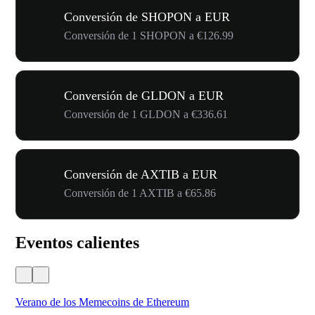
Conversión de SHOPON a EUR
Conversión de 1 SHOPON a €126.99
Conversión de GLDON a EUR
Conversión de 1 GLDON a €336.61
Conversión de AXTIB a EUR
Conversión de 1 AXTIB a €65.86
Eventos calientes
Verano de los Memecoins de Ethereum
Ca