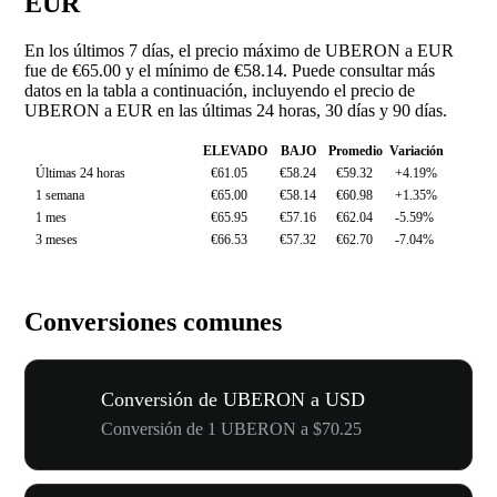
EUR
En los últimos 7 días, el precio máximo de UBERON a EUR
fue de €65.00 y el mínimo de €58.14. Puede consultar más
datos en la tabla a continuación, incluyendo el precio de
UBERON a EUR en las últimas 24 horas, 30 días y 90 días.
ELEVADO
BAJO
Promedio
Variación
Últimas 24 horas
€61.05
€58.24
€59.32
+4.19%
1 semana
€65.00
€58.14
€60.98
+1.35%
1 mes
€65.95
€57.16
€62.04
-5.59%
3 meses
€66.53
€57.32
€62.70
-7.04%
Conversiones comunes
Conversión de UBERON a USD
Conversión de 1 UBERON a $70.25