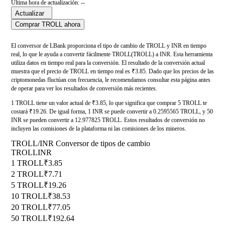
Última hora de actualización: --
Actualizar
Comprar TROLL ahora
El conversor de LBank proporciona el tipo de cambio de TROLL y INR en tiempo
real, lo que le ayuda a convertir fácilmente TROLL(TROLL) a INR. Esta herramienta
utiliza datos en tiempo real para la conversión. El resultado de la conversión actual
muestra que el precio de TROLL en tiempo real es ₹3.85. Dado que los precios de las
criptomonedas fluctúan con frecuencia, le recomendamos consultar esta página antes
de operar para ver los resultados de conversión más recientes.
1 TROLL tiene un valor actual de ₹3.85, lo que significa que comprar 5 TROLL te
costará ₹19.26. De igual forma, 1 INR se puede convertir a 0.2595565 TROLL, y 50
INR se pueden convertir a 12.977825 TROLL. Estos resultados de conversión no
incluyen las comisiones de la plataforma ni las comisiones de los mineros.
TROLL/INR Conversor de tipos de cambio
TROLL
INR
1 TROLL
₹3.85
2 TROLL
₹7.71
5 TROLL
₹19.26
10 TROLL
₹38.53
20 TROLL
₹77.05
50 TROLL
₹192.64