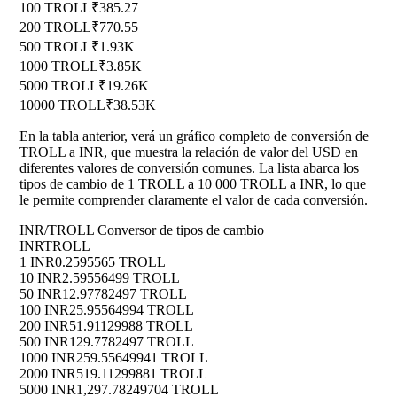
100 TROLL
₹385.27
200 TROLL
₹770.55
500 TROLL
₹1.93K
1000 TROLL
₹3.85K
5000 TROLL
₹19.26K
10000 TROLL
₹38.53K
En la tabla anterior, verá un gráfico completo de conversión de
TROLL a INR, que muestra la relación de valor del USD en
diferentes valores de conversión comunes. La lista abarca los
tipos de cambio de 1 TROLL a 10 000 TROLL a INR, lo que
le permite comprender claramente el valor de cada conversión.
INR/TROLL Conversor de tipos de cambio
INR
TROLL
1 INR
0.2595565 TROLL
10 INR
2.59556499 TROLL
50 INR
12.97782497 TROLL
100 INR
25.95564994 TROLL
200 INR
51.91129988 TROLL
500 INR
129.7782497 TROLL
1000 INR
259.55649941 TROLL
2000 INR
519.11299881 TROLL
5000 INR
1,297.78249704 TROLL