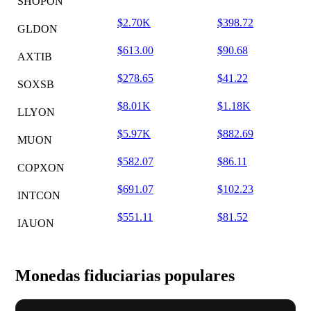
SHOPON
$2.70K
$398.72
GLDON
$613.00
$90.68
AXTIB
$278.65
$41.22
SOXSB
$8.01K
$1.18K
LLYON
$5.97K
$882.69
MUON
$582.07
$86.11
COPXON
$691.07
$102.23
INTCON
$551.11
$81.52
IAUON
Monedas fiduciarias populares