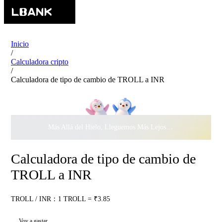
Inicio
/
Calculadora cripto
/
Calculadora de tipo de cambio de TROLL a INR
Más Allá del Hielo, Lleguemos Más Lejos Juntos ·
$500.000
c
Calculadora de tipo de cambio de
TROLL a INR
TROLL / INR：1 TROLL = ₹3.85
Voy a gastar