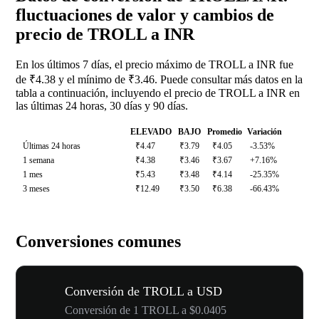
fluctuaciones de valor y cambios de
precio de TROLL a INR
En los últimos 7 días, el precio máximo de TROLL a INR fue
de ₹4.38 y el mínimo de ₹3.46. Puede consultar más datos en la
tabla a continuación, incluyendo el precio de TROLL a INR en
las últimas 24 horas, 30 días y 90 días.
ELEVADO
BAJO
Promedio
Variación
Últimas 24 horas
₹4.47
₹3.79
₹4.05
-3.53%
1 semana
₹4.38
₹3.46
₹3.67
+7.16%
1 mes
₹5.43
₹3.48
₹4.14
-25.35%
3 meses
₹12.49
₹3.50
₹6.38
-66.43%
Conversiones comunes
Conversión de TROLL a USD
Conversión de 1 TROLL a $0.0405