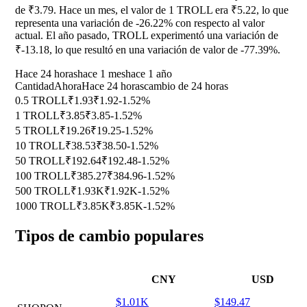
de ₹3.79. Hace un mes, el valor de 1 TROLL era ₹5.22, lo que
representa una variación de
-26.22%
con respecto al valor
actual. El año pasado, TROLL experimentó una variación de
₹-13.18, lo que resultó en una variación de valor de
-77.39%
.
Hace 24 horas
hace 1 mes
hace 1 año
Cantidad
Ahora
Hace 24 horas
cambio de 24 horas
0.5 TROLL
₹1.93
₹1.92
-1.52%
1 TROLL
₹3.85
₹3.85
-1.52%
5 TROLL
₹19.26
₹19.25
-1.52%
10 TROLL
₹38.53
₹38.50
-1.52%
50 TROLL
₹192.64
₹192.48
-1.52%
100 TROLL
₹385.27
₹384.96
-1.52%
500 TROLL
₹1.93K
₹1.92K
-1.52%
1000 TROLL
₹3.85K
₹3.85K
-1.52%
Tipos de cambio populares
CNY
USD
$1.01K
$149.47