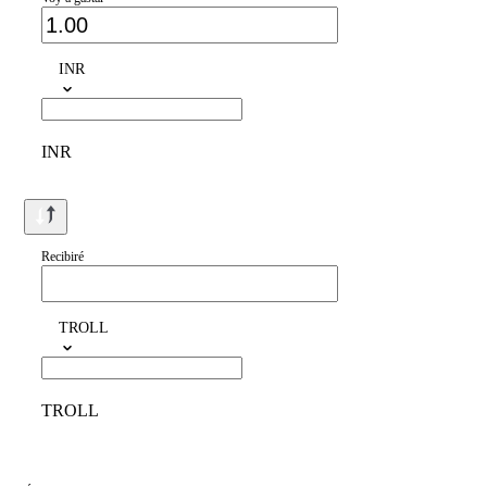
INR
INR
Recibiré
TROLL
TROLL