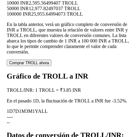
10000 INR
2,595.56499407 TROLL
50000 INR
12,977.82497037 TROLL
100000 INR
25,955.64994073 TROLL
En la tabla anterior, verá un gráfico completo de conversión de
INR a TROLL, que muestra la relación de valores entre INR y
TROLL en diferentes valores de conversión comunes. La lista
abarca los tipos de cambio de 1 INR a 100 000 INR a TROLL,
lo que le permite comprender claramente el valor de cada
conversión.
Comprar TROLL ahora
Gráfico de TROLL a INR
TROLL
/
INR
:
1 TROLL = ₹3.85 INR
En el pasado 1D, la fluctuación de TROLL a INR fue
-3.52%
.
1D
7D
1M
3M
1Y
ALL
--
--
--
Datos de conversión de TROLL/INR: