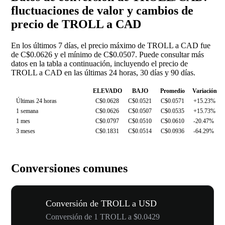
fluctuaciones de valor y cambios de
precio de TROLL a CAD
En los últimos 7 días, el precio máximo de TROLL a CAD fue
de C$0.0626 y el mínimo de C$0.0507. Puede consultar más
datos en la tabla a continuación, incluyendo el precio de
TROLL a CAD en las últimas 24 horas, 30 días y 90 días.
ELEVADO
BAJO
Promedio
Variación
Últimas 24 horas
C$0.0628
C$0.0521
C$0.0571
+15.23%
1 semana
C$0.0626
C$0.0507
C$0.0535
+15.73%
1 mes
C$0.0797
C$0.0510
C$0.0610
-20.47%
3 meses
C$0.1831
C$0.0514
C$0.0936
-64.29%
Conversiones comunes
Conversión de TROLL a USD
Conversión de 1 TROLL a $0.0429