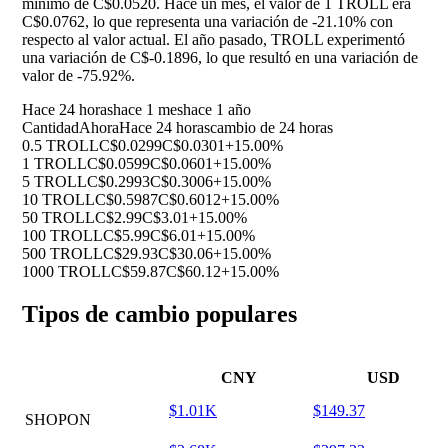
mínimo de C$0.0520. Hace un mes, el valor de 1 TROLL era
C$0.0762, lo que representa una variación de
-21.10%
con
respecto al valor actual. El año pasado, TROLL experimentó
una variación de C$-0.1896, lo que resultó en una variación de
valor de
-75.92%
.
Hace 24 horas
hace 1 mes
hace 1 año
Cantidad
Ahora
Hace 24 horas
cambio de 24 horas
0.5 TROLL
C$0.0299
C$0.0301
+15.00%
1 TROLL
C$0.0599
C$0.0601
+15.00%
5 TROLL
C$0.2993
C$0.3006
+15.00%
10 TROLL
C$0.5987
C$0.6012
+15.00%
50 TROLL
C$2.99
C$3.01
+15.00%
100 TROLL
C$5.99
C$6.01
+15.00%
500 TROLL
C$29.93
C$30.06
+15.00%
1000 TROLL
C$59.87
C$60.12
+15.00%
Tipos de cambio populares
CNY
USD
$1.01K
$149.37
SHOPON