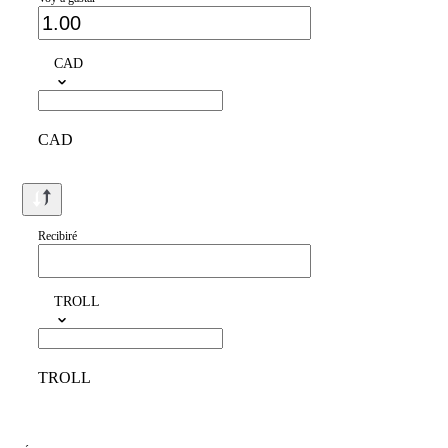
CAD
CAD
Recibiré
TROLL
TROLL