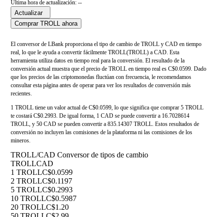
Última hora de actualización: --
Actualizar
Comprar TROLL ahora
El conversor de LBank proporciona el tipo de cambio de TROLL y CAD en tiempo
real, lo que le ayuda a convertir fácilmente TROLL(TROLL) a CAD. Esta
herramienta utiliza datos en tiempo real para la conversión. El resultado de la
conversión actual muestra que el precio de TROLL en tiempo real es C$0.0599. Dado
que los precios de las criptomonedas fluctúan con frecuencia, le recomendamos
consultar esta página antes de operar para ver los resultados de conversión más
recientes.
1 TROLL tiene un valor actual de C$0.0599, lo que significa que comprar 5 TROLL
te costará C$0.2993. De igual forma, 1 CAD se puede convertir a 16.7028614
TROLL, y 50 CAD se pueden convertir a 835.14307 TROLL. Estos resultados de
conversión no incluyen las comisiones de la plataforma ni las comisiones de los
mineros.
TROLL/CAD Conversor de tipos de cambio
TROLL
CAD
1 TROLL
C$0.0599
2 TROLL
C$0.1197
5 TROLL
C$0.2993
10 TROLL
C$0.5987
20 TROLL
C$1.20
50 TROLL
C$2.99