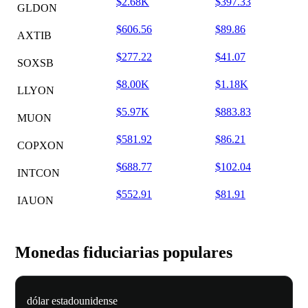
$2.68K
$397.33
GLDON
$606.56
$89.86
AXTIB
$277.22
$41.07
SOXSB
$8.00K
$1.18K
LLYON
$5.97K
$883.83
MUON
$581.92
$86.21
COPXON
$688.77
$102.04
INTCON
$552.91
$81.91
IAUON
Monedas fiduciarias populares
dólar estadounidense