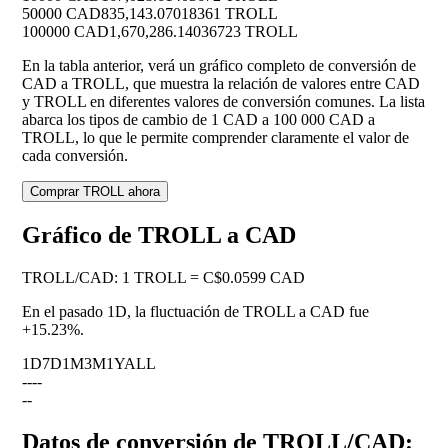
50000 CAD
835,143.07018361 TROLL
100000 CAD
1,670,286.14036723 TROLL
En la tabla anterior, verá un gráfico completo de conversión de
CAD a TROLL, que muestra la relación de valores entre CAD
y TROLL en diferentes valores de conversión comunes. La lista
abarca los tipos de cambio de 1 CAD a 100 000 CAD a
TROLL, lo que le permite comprender claramente el valor de
cada conversión.
Comprar TROLL ahora
Gráfico de TROLL a CAD
TROLL
/
CAD
:
1 TROLL = C$0.0599 CAD
En el pasado 1D, la fluctuación de TROLL a CAD fue
+15.23%
.
1D
7D
1M
3M
1Y
ALL
--
--
--
Datos de conversión de TROLL/CAD: