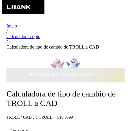
Inicio
/
Calculadora cripto
/
Calculadora de tipo de cambio de TROLL a CAD
Más Allá del Hielo, Lleguemos Más Lejos Juntos ·
$500.000
c
Calculadora de tipo de cambio de
TROLL a CAD
TROLL / CAD：1 TROLL = C$0.0599
Voy a gastar