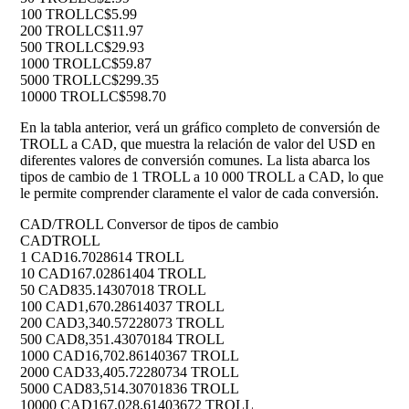
100 TROLL
C$5.99
200 TROLL
C$11.97
500 TROLL
C$29.93
1000 TROLL
C$59.87
5000 TROLL
C$299.35
10000 TROLL
C$598.70
En la tabla anterior, verá un gráfico completo de conversión de
TROLL a CAD, que muestra la relación de valor del USD en
diferentes valores de conversión comunes. La lista abarca los
tipos de cambio de 1 TROLL a 10 000 TROLL a CAD, lo que
le permite comprender claramente el valor de cada conversión.
CAD/TROLL Conversor de tipos de cambio
CAD
TROLL
1 CAD
16.7028614 TROLL
10 CAD
167.02861404 TROLL
50 CAD
835.14307018 TROLL
100 CAD
1,670.28614037 TROLL
200 CAD
3,340.57228073 TROLL
500 CAD
8,351.43070184 TROLL
1000 CAD
16,702.86140367 TROLL
2000 CAD
33,405.72280734 TROLL
5000 CAD
83,514.30701836 TROLL
10000 CAD
167,028.61403672 TROLL