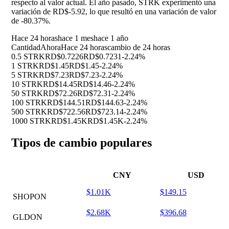
respecto al valor actual. El año pasado, STRK experimentó una
variación de RD$-5.92, lo que resultó en una variación de valor
de
-80.37%
.
Hace 24 horas
hace 1 mes
hace 1 año
Cantidad
Ahora
Hace 24 horas
cambio de 24 horas
0.5 STRK
RD$0.7226
RD$0.7231
-2.24%
1 STRK
RD$1.45
RD$1.45
-2.24%
5 STRK
RD$7.23
RD$7.23
-2.24%
10 STRK
RD$14.45
RD$14.46
-2.24%
50 STRK
RD$72.26
RD$72.31
-2.24%
100 STRK
RD$144.51
RD$144.63
-2.24%
500 STRK
RD$722.56
RD$723.14
-2.24%
1000 STRK
RD$1.45K
RD$1.45K
-2.24%
Tipos de cambio populares
CNY
USD
$1.01K
$149.15
SHOPON
$2.68K
$396.68
GLDON