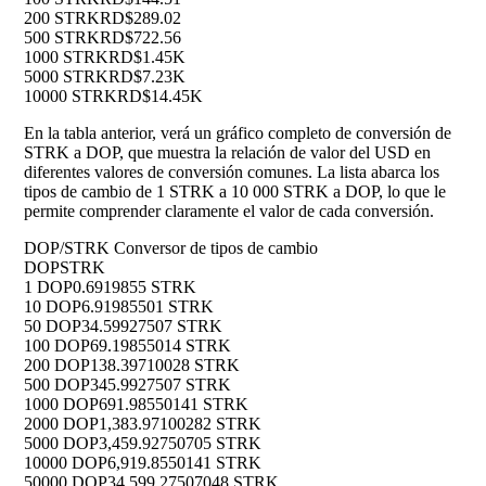
200 STRK
RD$289.02
500 STRK
RD$722.56
1000 STRK
RD$1.45K
5000 STRK
RD$7.23K
10000 STRK
RD$14.45K
En la tabla anterior, verá un gráfico completo de conversión de
STRK a DOP, que muestra la relación de valor del USD en
diferentes valores de conversión comunes. La lista abarca los
tipos de cambio de 1 STRK a 10 000 STRK a DOP, lo que le
permite comprender claramente el valor de cada conversión.
DOP/STRK Conversor de tipos de cambio
DOP
STRK
1 DOP
0.6919855 STRK
10 DOP
6.91985501 STRK
50 DOP
34.59927507 STRK
100 DOP
69.19855014 STRK
200 DOP
138.39710028 STRK
500 DOP
345.9927507 STRK
1000 DOP
691.98550141 STRK
2000 DOP
1,383.97100282 STRK
5000 DOP
3,459.92750705 STRK
10000 DOP
6,919.8550141 STRK
50000 DOP
34,599.27507048 STRK