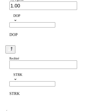
DOP
DOP
Recibiré
STRK
STRK