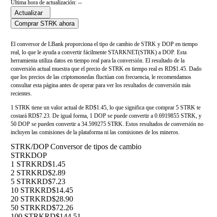
Última hora de actualización: --
Actualizar
Comprar STRK ahora
El conversor de LBank proporciona el tipo de cambio de STRK y DOP en tiempo
real, lo que le ayuda a convertir fácilmente STARKNET(STRK) a DOP. Esta
herramienta utiliza datos en tiempo real para la conversión. El resultado de la
conversión actual muestra que el precio de STRK en tiempo real es RD$1.45. Dado
que los precios de las criptomonedas fluctúan con frecuencia, le recomendamos
consultar esta página antes de operar para ver los resultados de conversión más
recientes.
1 STRK tiene un valor actual de RD$1.45, lo que significa que comprar 5 STRK te
costará RD$7.23. De igual forma, 1 DOP se puede convertir a 0.6919855 STRK, y
50 DOP se pueden convertir a 34.599275 STRK. Estos resultados de conversión no
incluyen las comisiones de la plataforma ni las comisiones de los mineros.
STRK/DOP Conversor de tipos de cambio
STRK
DOP
1 STRK
RD$1.45
2 STRK
RD$2.89
5 STRK
RD$7.23
10 STRK
RD$14.45
20 STRK
RD$28.90
50 STRK
RD$72.26
100 STRK
RD$144.51