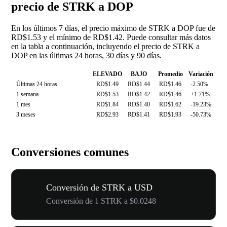
precio de STRK a DOP
En los últimos 7 días, el precio máximo de STRK a DOP fue de
RD$1.53 y el mínimo de RD$1.42. Puede consultar más datos
en la tabla a continuación, incluyendo el precio de STRK a
DOP en las últimas 24 horas, 30 días y 90 días.
ELEVADO
BAJO
Promedio
Variación
Últimas 24 horas
RD$1.49
RD$1.44
RD$1.46
-2.50%
1 semana
RD$1.53
RD$1.42
RD$1.46
+1.71%
1 mes
RD$1.84
RD$1.40
RD$1.62
-19.23%
3 meses
RD$2.93
RD$1.41
RD$1.93
-50.73%
Conversiones comunes
Conversión de STRK a USD
Conversión de 1 STRK a $0.0248