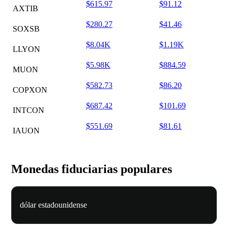
$615.97
$91.12
AXTIB
$280.27
$41.46
SOXSB
$8.04K
$1.19K
LLYON
$5.98K
$884.59
MUON
$582.73
$86.20
COPXON
$687.42
$101.69
INTCON
$551.69
$81.61
IAUON
Monedas fiduciarias populares
dólar estadounidense