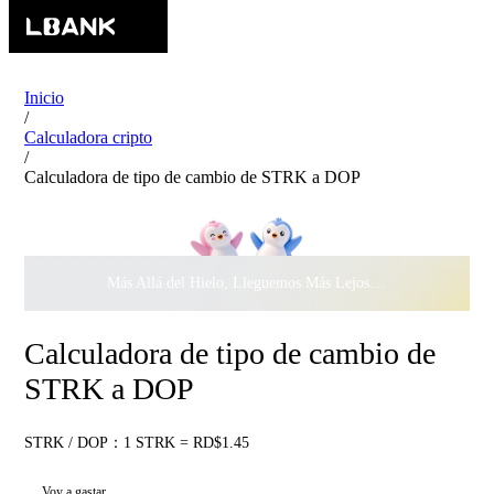
Inicio
/
Calculadora cripto
/
Calculadora de tipo de cambio de STRK a DOP
Más Allá del Hielo, Lleguemos Más Lejos Juntos ·
$500.000
c
Calculadora de tipo de cambio de
STRK a DOP
STRK / DOP：1 STRK = RD$1.45
Voy a gastar