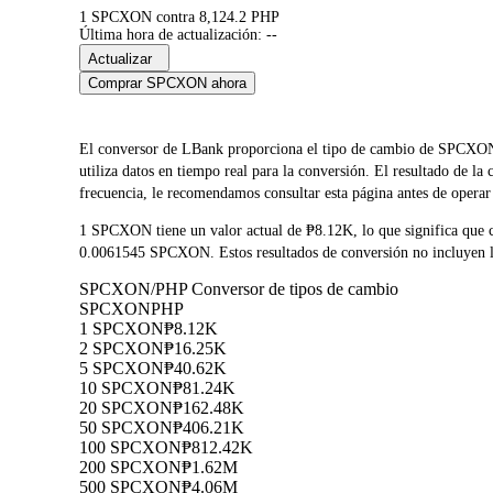
1 SPCXON contra 8,124.2 PHP
Última hora de actualización: --
Actualizar
Comprar SPCXON ahora
El conversor de LBank proporciona el tipo de cambio de SPC
utiliza datos en tiempo real para la conversión. El resultado de 
frecuencia, le recomendamos consultar esta página antes de operar 
1 SPCXON tiene un valor actual de ₱8.12K, lo que significa qu
0.0061545 SPCXON. Estos resultados de conversión no incluyen las
SPCXON/PHP Conversor de tipos de cambio
SPCXON
PHP
1 SPCXON
₱8.12K
2 SPCXON
₱16.25K
5 SPCXON
₱40.62K
10 SPCXON
₱81.24K
20 SPCXON
₱162.48K
50 SPCXON
₱406.21K
100 SPCXON
₱812.42K
200 SPCXON
₱1.62M
500 SPCXON
₱4.06M