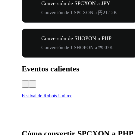
Conversión de SPCXON a JPY
Conversión de 1 SPCXON a 円21.12K
Conversión de SHOPON a PHP
Conversión de 1 SHOPON a ₱9.07K
Eventos calientes
Festival de Robots Unitree
Cómo convertir SPCXON a PHP