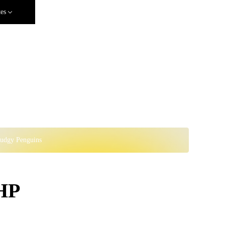
tes
Pudgy Penguins
PHP