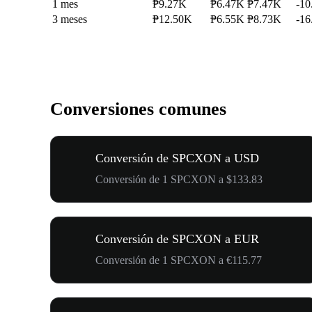
1 mes
₱9.27K
₱6.47K
₱7.47K
-1
3 meses
₱12.50K
₱6.55K
₱8.73K
-1
Conversiones comunes
Conversión de SPCXON a USD
Conversión de 1 SPCXON a $133.83
Conversión de SPCXON a EUR
Conversión de 1 SPCXON a €115.77