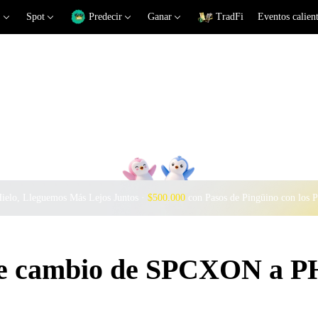
Spot
Predecir
Ganar
TradFi
Eventos calien
Hielo, Lleguemos Más Lejos Juntos ·
$500.000
con Pasos de Pingüino con los 
 de cambio de SPCXON a 