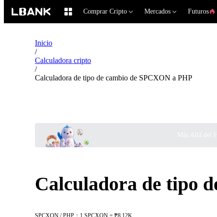
Comprar Cripto
Mercados
Futuros
Inicio
/
Calculadora cripto
/
Calculadora de tipo de cambio de SPCXON a PHP
Más Allá del 
Calculadora de tipo
SPCXON / PHP：1 SPCXON = ₱8.12K