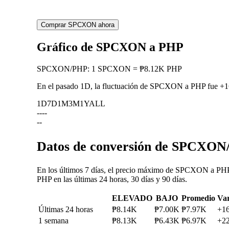
Comprar SPCXON ahora
Gráfico de SPCXON a PHP
SPCXON
/
PHP
:
1 SPCXON = ₱8.12K PHP
En el pasado 1D, la fluctuación de SPCXON a PHP fue
+1
1D
7D
1M
3M
1Y
ALL
--
--
--
Datos de conversión de SPCXON/
En los últimos 7 días, el precio máximo de SPCXON a PHP 
PHP en las últimas 24 horas, 30 días y 90 días.
ELEVADO
BAJO
Promedio
Var
Últimas 24 horas
₱8.14K
₱7.00K
₱7.97K
+1
1 semana
₱8.13K
₱6.43K
₱6.97K
+2