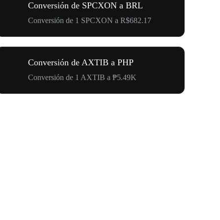
Conversión de SPCXON a BRL
Conversión de 1 SPCXON a R$682.17
Conversión de AXTIB a PHP
Conversión de 1 AXTIB a ₱5.49K
500.000 U