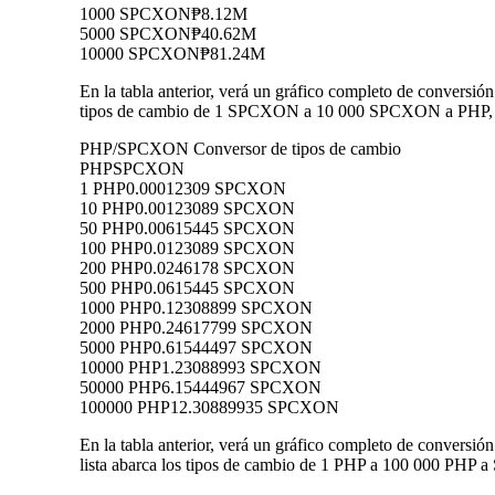
1000 SPCXON
₱8.12M
5000 SPCXON
₱40.62M
10000 SPCXON
₱81.24M
En la tabla anterior, verá un gráfico completo de conversi
tipos de cambio de 1 SPCXON a 10 000 SPCXON a PHP, lo 
PHP/SPCXON Conversor de tipos de cambio
PHP
SPCXON
1 PHP
0.00012309 SPCXON
10 PHP
0.00123089 SPCXON
50 PHP
0.00615445 SPCXON
100 PHP
0.0123089 SPCXON
200 PHP
0.0246178 SPCXON
500 PHP
0.0615445 SPCXON
1000 PHP
0.12308899 SPCXON
2000 PHP
0.24617799 SPCXON
5000 PHP
0.61544497 SPCXON
10000 PHP
1.23088993 SPCXON
50000 PHP
6.15444967 SPCXON
100000 PHP
12.30889935 SPCXON
En la tabla anterior, verá un gráfico completo de conver
lista abarca los tipos de cambio de 1 PHP a 100 000 PHP a