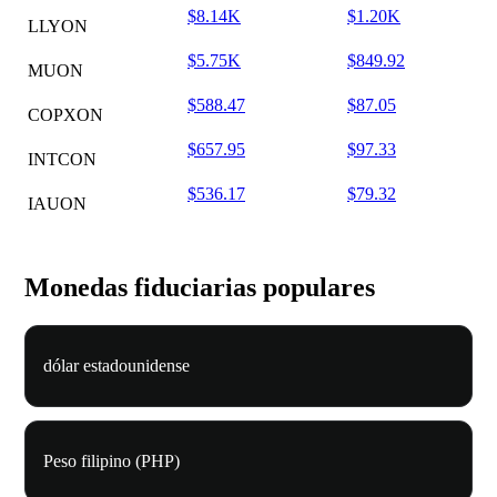
$8.14K
$1.20K
LLYON
$5.75K
$849.92
MUON
$588.47
$87.05
COPXON
$657.95
$97.33
INTCON
$536.17
$79.32
IAUON
Monedas fiduciarias populares
dólar estadounidense
Peso filipino (PHP)