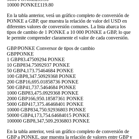
10000 PONKE
£119.80
En la tabla anterior, verá un gráfico completo de conversión de
PONKE a GBP, que muestra la relación de valor del USD en
diferentes valores de conversión comunes. La lista abarca los
tipos de cambio de 1 PONKE a 10 000 PONKE a GBP, lo que
le permite comprender claramente el valor de cada conversión.
GBP/PONKE Conversor de tipos de cambio
GBP
PONKE
1 GBP
83.47509294 PONKE
10 GBP
834.75092937 PONKE
50 GBP
4,173.75464684 PONKE
100 GBP
8,347.50929368 PONKE
200 GBP
16,695.01858736 PONKE
500 GBP
41,737.5464684 PONKE
1000 GBP
83,475.0929368 PONKE
2000 GBP
166,950.18587361 PONKE
5000 GBP
417,375.46468401 PONKE
10000 GBP
834,750.92936803 PONKE
50000 GBP
4,173,754.64684015 PONKE
100000 GBP
8,347,509.2936803 PONKE
En la tabla anterior, verá un gráfico completo de conversión de
GBP a PONKE, que muestra la relación de valores entre GBP y