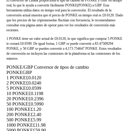
El conversor de LBank proporciona el tipo de cambio de PONKE y GBP en tiempo
real, lo que le ayuda a convertir fácilmente PONKE(PONKE) a GBP. Esta
herramienta utiliza datos en tiempo real para la conversión. El resultado de la
conversión actual muestra que el precio de PONKE en tiempo real es £0.0120. Dado
que los precios de las criptomonedas fluctúan con frecuencia, le recomendamos
consultar esta página antes de operar para ver los resultados de conversión más
recientes.
1 PONKE tiene un valor actual de £0.0120, lo que significa que comprar 5 PONKE
te costará £0.0599. De igual forma, 1 GBP se puede convertir a 83.47509294
PONKE, y 50 GBP se pueden convertir a 4,173.754647 PONKE. Estos resultados
de conversión no incluyen las comisiones de la plataforma ni las comisiones de los
mineros.
PONKE/GBP Conversor de tipos de cambio
PONKE
GBP
1 PONKE
£0.0120
2 PONKE
£0.0240
5 PONKE
£0.0599
10 PONKE
£0.1198
20 PONKE
£0.2396
50 PONKE
£0.5990
100 PONKE
£1.20
200 PONKE
£2.40
500 PONKE
£5.99
1000 PONKE
£11.98
5000 PONKE
£59.90