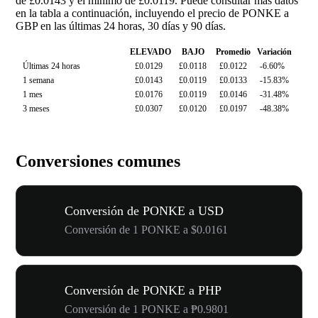
de £0.0143 y el mínimo de £0.0119. Puede consultar más datos
en la tabla a continuación, incluyendo el precio de PONKE a
GBP en las últimas 24 horas, 30 días y 90 días.
ELEVADO
BAJO
Promedio
Variación
Últimas 24 horas
£0.0129
£0.0118
£0.0122
-6.60%
1 semana
£0.0143
£0.0119
£0.0133
-15.83%
1 mes
£0.0176
£0.0119
£0.0146
-31.48%
3 meses
£0.0307
£0.0120
£0.0197
-48.38%
Conversiones comunes
Conversión de PONKE a USD
Conversión de 1 PONKE a $0.0161
Conversión de PONKE a PHP
Conversión de 1 PONKE a ₱0.9801