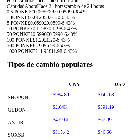
Hace 24 horas
hace 1 mes
hace 1 año
Cantidad
Ahora
Hace 24 horas
cambio de 24 horas
0.5 PONKE
£0.005990
£0.005990
-6.43%
1 PONKE
£0.0120
£0.0120
-6.43%
5 PONKE
£0.0599
£0.0599
-6.43%
10 PONKE
£0.1198
£0.1198
-6.43%
50 PONKE
£0.5990
£0.5990
-6.43%
100 PONKE
£1.20
£1.20
-6.43%
500 PONKE
£5.99
£5.99
-6.43%
1000 PONKE
£11.98
£11.98
-6.43%
Tipos de cambio populares
CNY
USD
$984.80
$145.68
SHOPON
$2.64K
$391.19
GLDON
$459.61
$67.99
AXTIB
$315.42
$46.66
SOXSB