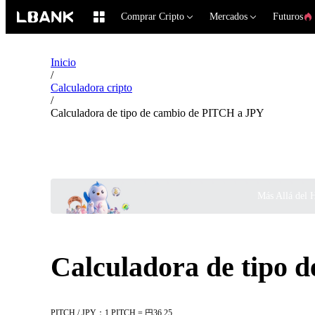
Comprar Cripto
Mercados
Futuros
Inicio
/
Calculadora cripto
/
Calculadora de tipo de cambio de PITCH a JPY
Más Allá del 
Calculadora de tipo 
PITCH / JPY：1 PITCH = 円36.25