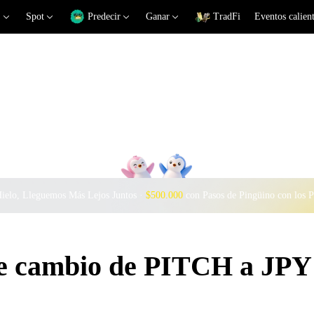
Spot
Predecir
Ganar
TradFi
Eventos calien
Hielo, Lleguemos Más Lejos Juntos ·
$500.000
con Pasos de Pingüino con los 
de cambio de PITCH a JPY