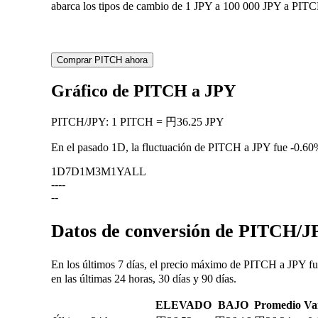
abarca los tipos de cambio de 1 JPY a 100 000 JPY a PITCH
Comprar PITCH ahora
Gráfico de PITCH a JPY
PITCH
/
JPY
:
1 PITCH = 円36.25 JPY
En el pasado 1D, la fluctuación de PITCH a JPY fue
-0.60
1D
7D
1M
3M
1Y
ALL
--
--
--
Datos de conversión de PITCH/JP
En los últimos 7 días, el precio máximo de PITCH a JPY f
en las últimas 24 horas, 30 días y 90 días.
ELEVADO
BAJO
Promedio
Va