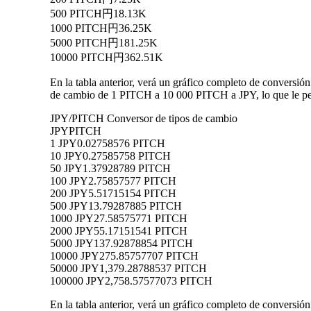
500 PITCH
円18.13K
1000 PITCH
円36.25K
5000 PITCH
円181.25K
10000 PITCH
円362.51K
En la tabla anterior, verá un gráfico completo de conversió
de cambio de 1 PITCH a 10 000 PITCH a JPY, lo que le per
JPY/PITCH Conversor de tipos de cambio
JPY
PITCH
1 JPY
0.02758576 PITCH
10 JPY
0.27585758 PITCH
50 JPY
1.37928789 PITCH
100 JPY
2.75857577 PITCH
200 JPY
5.51715154 PITCH
500 JPY
13.79287885 PITCH
1000 JPY
27.58575771 PITCH
2000 JPY
55.17151541 PITCH
5000 JPY
137.92878854 PITCH
10000 JPY
275.85757707 PITCH
50000 JPY
1,379.28788537 PITCH
100000 JPY
2,758.57577073 PITCH
En la tabla anterior, verá un gráfico completo de conversi