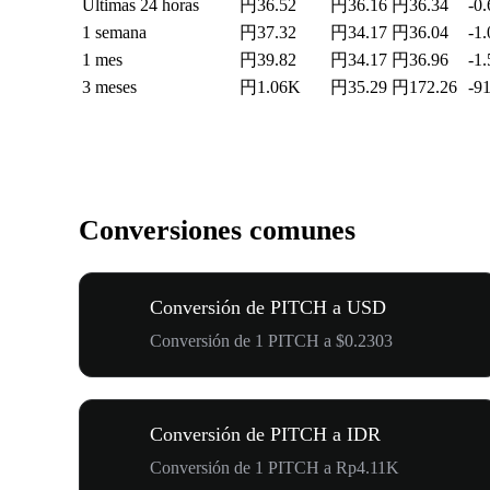
Últimas 24 horas
円36.52
円36.16
円36.34
-0
1 semana
円37.32
円34.17
円36.04
-1
1 mes
円39.82
円34.17
円36.96
-1
3 meses
円1.06K
円35.29
円172.26
-9
Conversiones comunes
Conversión de PITCH a USD
Conversión de 1 PITCH a $0.2303
Conversión de PITCH a IDR
Conversión de 1 PITCH a Rp4.11K