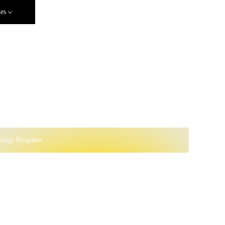
tes
Pudgy Penguins