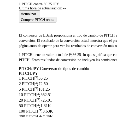
1 PITCH contra 36.25 JPY
Última hora de actualización: --
Actualizar
Comprar PITCH ahora
El conversor de LBank proporciona el tipo de cambio de PITCH y J
conversión. El resultado de la conversión actual muestra que el 
página antes de operar para ver los resultados de conversión más r
1 PITCH tiene un valor actual de 円36.25, lo que significa que 
PITCH. Estos resultados de conversión no incluyen las comisiones 
PITCH/JPY Conversor de tipos de cambio
PITCH
JPY
1 PITCH
円36.25
2 PITCH
円72.50
5 PITCH
円181.25
10 PITCH
円362.51
20 PITCH
円725.01
50 PITCH
円1.81K
100 PITCH
円3.63K
200 PITCH
円7.25K