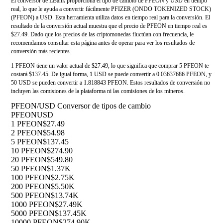
El conversor de LBank proporciona el tipo de cambio de PFEON y USD en tiempo
real, lo que le ayuda a convertir fácilmente PFIZER (ONDO TOKENIZED STOCK)
(PFEON) a USD. Esta herramienta utiliza datos en tiempo real para la conversión. El
resultado de la conversión actual muestra que el precio de PFEON en tiempo real es
$27.49. Dado que los precios de las criptomonedas fluctúan con frecuencia, le
recomendamos consultar esta página antes de operar para ver los resultados de
conversión más recientes.
1 PFEON tiene un valor actual de $27.49, lo que significa que comprar 5 PFEON te
costará $137.45. De igual forma, 1 USD se puede convertir a 0.03637686 PFEON, y
50 USD se pueden convertir a 1.818843 PFEON. Estos resultados de conversión no
incluyen las comisiones de la plataforma ni las comisiones de los mineros.
PFEON/USD Conversor de tipos de cambio
PFEON
USD
1 PFEON
$27.49
2 PFEON
$54.98
5 PFEON
$137.45
10 PFEON
$274.90
20 PFEON
$549.80
50 PFEON
$1.37K
100 PFEON
$2.75K
200 PFEON
$5.50K
500 PFEON
$13.74K
1000 PFEON
$27.49K
5000 PFEON
$137.45K
10000 PFEON
$274.90K