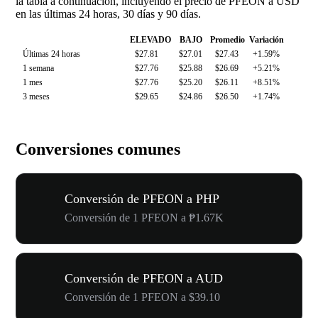
la tabla a continuación, incluyendo el precio de PFEON a USD
en las últimas 24 horas, 30 días y 90 días.
ELEVADO
BAJO
Promedio
Variación
Últimas 24 horas
$27.81
$27.01
$27.43
+1.59%
1 semana
$27.76
$25.88
$26.69
+5.21%
1 mes
$27.76
$25.20
$26.11
+8.51%
3 meses
$29.65
$24.86
$26.50
+1.74%
Conversiones comunes
Conversión de PFEON a PHP
Conversión de 1 PFEON a ₱1.67K
Conversión de PFEON a AUD
Conversión de 1 PFEON a $39.10