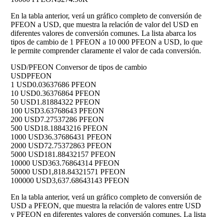
En la tabla anterior, verá un gráfico completo de conversión de
PFEON a USD, que muestra la relación de valor del USD en
diferentes valores de conversión comunes. La lista abarca los
tipos de cambio de 1 PFEON a 10 000 PFEON a USD, lo que
le permite comprender claramente el valor de cada conversión.
USD/PFEON Conversor de tipos de cambio
USD
PFEON
1 USD
0.03637686 PFEON
10 USD
0.36376864 PFEON
50 USD
1.81884322 PFEON
100 USD
3.63768643 PFEON
200 USD
7.27537286 PFEON
500 USD
18.18843216 PFEON
1000 USD
36.37686431 PFEON
2000 USD
72.75372863 PFEON
5000 USD
181.88432157 PFEON
10000 USD
363.76864314 PFEON
50000 USD
1,818.84321571 PFEON
100000 USD
3,637.68643143 PFEON
En la tabla anterior, verá un gráfico completo de conversión de
USD a PFEON, que muestra la relación de valores entre USD
y PFEON en diferentes valores de conversión comunes. La lista