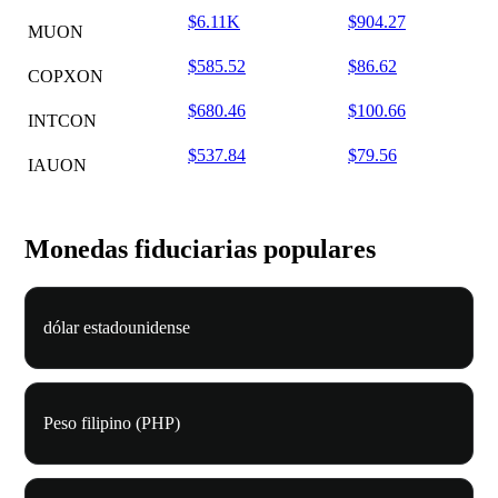
$6.11K
$904.27
MUON
$585.52
$86.62
COPXON
$680.46
$100.66
INTCON
$537.84
$79.56
IAUON
Monedas fiduciarias populares
dólar estadounidense
Peso filipino (PHP)