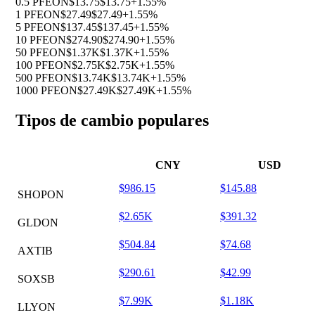
0.5 PFEON
$13.75
$13.75
+1.55%
1 PFEON
$27.49
$27.49
+1.55%
5 PFEON
$137.45
$137.45
+1.55%
10 PFEON
$274.90
$274.90
+1.55%
50 PFEON
$1.37K
$1.37K
+1.55%
100 PFEON
$2.75K
$2.75K
+1.55%
500 PFEON
$13.74K
$13.74K
+1.55%
1000 PFEON
$27.49K
$27.49K
+1.55%
Tipos de cambio populares
CNY
USD
$986.15
$145.88
SHOPON
$2.65K
$391.32
GLDON
$504.84
$74.68
AXTIB
$290.61
$42.99
SOXSB
$7.99K
$1.18K
LLYON