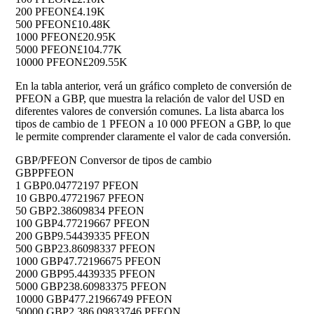
200 PFEON
£4.19K
500 PFEON
£10.48K
1000 PFEON
£20.95K
5000 PFEON
£104.77K
10000 PFEON
£209.55K
En la tabla anterior, verá un gráfico completo de conversión de
PFEON a GBP, que muestra la relación de valor del USD en
diferentes valores de conversión comunes. La lista abarca los
tipos de cambio de 1 PFEON a 10 000 PFEON a GBP, lo que
le permite comprender claramente el valor de cada conversión.
GBP/PFEON Conversor de tipos de cambio
GBP
PFEON
1 GBP
0.04772197 PFEON
10 GBP
0.47721967 PFEON
50 GBP
2.38609834 PFEON
100 GBP
4.77219667 PFEON
200 GBP
9.54439335 PFEON
500 GBP
23.86098337 PFEON
1000 GBP
47.72196675 PFEON
2000 GBP
95.4439335 PFEON
5000 GBP
238.60983375 PFEON
10000 GBP
477.21966749 PFEON
50000 GBP
2,386.09833746 PFEON