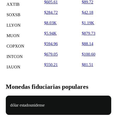
$605.61
$89.72
AXTIB
$284.72
$42.18
SOXSB
$8.03K
$1.19K
LLYON
$5.94K
$879.73
MUON
$594.96
$88.14
COPXON
$679.05
$100.60
INTCON
$550.21
$81.51
IAUON
Monedas fiduciarias populares
dólar estadounidense