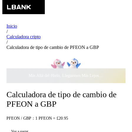
Inicio
/
Calculadora cripto
/
Calculadora de tipo de cambio de PFEON a GBP
Más Allá del Hielo, Lleguemos Más Lejos Juntos ·
$500.000
c
Calculadora de tipo de cambio de
PFEON a GBP
PFEON / GBP：1 PFEON = £20.95
Voy a gastar