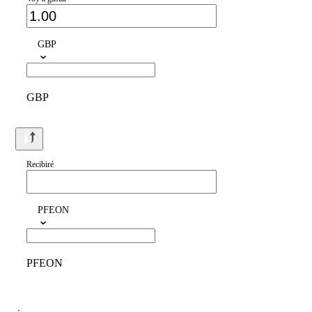
GBP
GBP
Recibiré
PFEON
PFEON