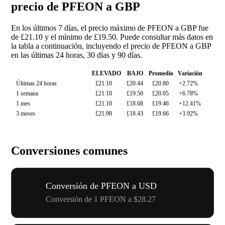
precio de PFEON a GBP
En los últimos 7 días, el precio máximo de PFEON a GBP fue
de £21.10 y el mínimo de £19.50. Puede consultar más datos en
la tabla a continuación, incluyendo el precio de PFEON a GBP
en las últimas 24 horas, 30 días y 90 días.
ELEVADO
BAJO
Promedio
Variación
Últimas 24 horas
£21.10
£20.44
£20.80
+2.72%
1 semana
£21.10
£19.50
£20.05
+6.78%
1 mes
£21.10
£18.68
£19.46
+12.41%
3 meses
£21.98
£18.43
£19.66
+3.92%
Conversiones comunes
Conversión de PFEON a USD
Conversión de 1 PFEON a $28.27