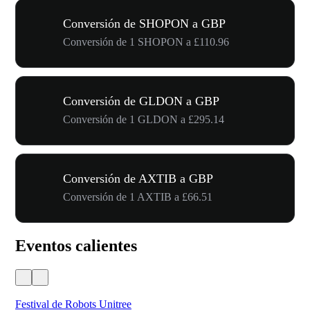
Conversión de SHOPON a GBP
Conversión de 1 SHOPON a £110.96
Conversión de GLDON a GBP
Conversión de 1 GLDON a £295.14
Conversión de AXTIB a GBP
Conversión de 1 AXTIB a £66.51
Eventos calientes
Festival de Robots Unitree
50