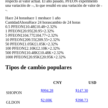
respecto al valor actual. El año pasado, PFEON experimentó
una variación de
--
, lo que resultó en una variación de valor de
-
-
.
Hace 24 horas
hace 1 mes
hace 1 año
Cantidad
Ahora
Hace 24 horas
cambio de 24 horas
0.5 PFEON
£10.48
£10.48
+2.32%
1 PFEON
£20.95
£20.95
+2.32%
5 PFEON
£104.77
£104.77
+2.32%
10 PFEON
£209.55
£209.55
+2.32%
50 PFEON
£1.05K
£1.05K
+2.32%
100 PFEON
£2.10K
£2.10K
+2.32%
500 PFEON
£10.48K
£10.48K
+2.32%
1000 PFEON
£20.95K
£20.95K
+2.32%
Tipos de cambio populares
CNY
USD
$994.28
$147.30
SHOPON
$2.69K
$398.73
GLDON