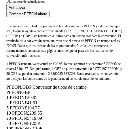
Última hora de actualización: --
Actualizar
Comprar PFEON ahora
El conversor de LBank proporciona el tipo de cambio de PFEON y GBP en tiempo
real, lo que le ayuda a convertir fácilmente PFIZER (ONDO TOKENIZED STOCK)
(PFEON) a GBP. Esta herramienta utiliza datos en tiempo real para la conversión. El
resultado de la conversión actual muestra que el precio de PFEON en tiempo real es
£20.95. Dado que los precios de las criptomonedas fluctúan con frecuencia, le
recomendamos consultar esta página antes de operar para ver los resultados de
conversión más recientes.
1 PFEON tiene un valor actual de £20.95, lo que significa que comprar 5 PFEON te
costará £104.77. De igual forma, 1 GBP se puede convertir a 0.04772197 PFEON, y
50 GBP se pueden convertir a 2.3860985 PFEON. Estos resultados de conversión
no incluyen las comisiones de la plataforma ni las comisiones de los mineros.
PFEON/GBP Conversor de tipos de cambio
PFEON
GBP
1 PFEON
£20.95
2 PFEON
£41.91
5 PFEON
£104.77
10 PFEON
£209.55
20 PFEON
£419.09
50 PFEON
£1.05K
100 PFEON
£2.10K