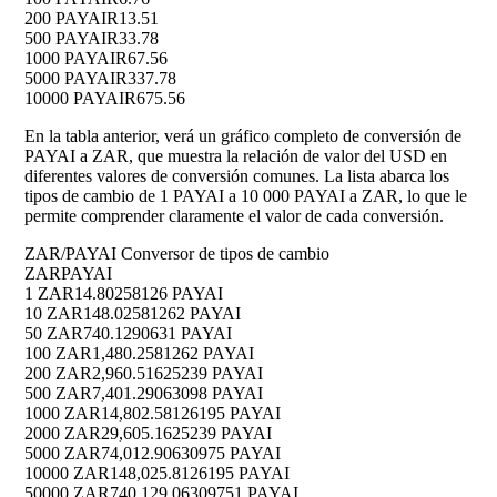
200 PAYAI
R13.51
500 PAYAI
R33.78
1000 PAYAI
R67.56
5000 PAYAI
R337.78
10000 PAYAI
R675.56
En la tabla anterior, verá un gráfico completo de conversión de
PAYAI a ZAR, que muestra la relación de valor del USD en
diferentes valores de conversión comunes. La lista abarca los
tipos de cambio de 1 PAYAI a 10 000 PAYAI a ZAR, lo que le
permite comprender claramente el valor de cada conversión.
ZAR/PAYAI Conversor de tipos de cambio
ZAR
PAYAI
1 ZAR
14.80258126 PAYAI
10 ZAR
148.02581262 PAYAI
50 ZAR
740.1290631 PAYAI
100 ZAR
1,480.2581262 PAYAI
200 ZAR
2,960.51625239 PAYAI
500 ZAR
7,401.29063098 PAYAI
1000 ZAR
14,802.58126195 PAYAI
2000 ZAR
29,605.1625239 PAYAI
5000 ZAR
74,012.90630975 PAYAI
10000 ZAR
148,025.8126195 PAYAI
50000 ZAR
740,129.06309751 PAYAI