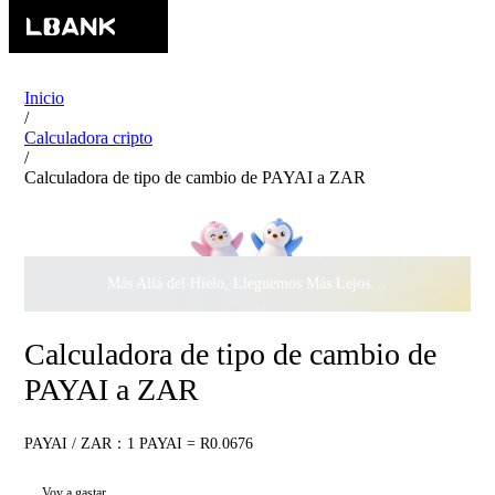
Inicio
/
Calculadora cripto
/
Calculadora de tipo de cambio de PAYAI a ZAR
Más Allá del Hielo, Lleguemos Más Lejos Juntos ·
$500.000
c
Calculadora de tipo de cambio de
PAYAI a ZAR
PAYAI / ZAR：1 PAYAI = R0.0676
Voy a gastar