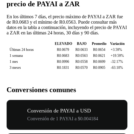
precio de PAYAI a ZAR
En los últimos 7 días, el precio máximo de PAYAI a ZAR fue
de R0.0683 y el mínimo de R0.0563. Puede consultar más
datos en la tabla a continuación, incluyendo el precio de PAYAI
a ZAR en las últimas 24 horas, 30 días y 90 días.
ELEVADO
BAJO
Promedio
Variación
Últimas 24 horas
R0.0679
R0.0633
R0.0654
+3.59%
1 semana
R0.0683
R0.0563
R0.0621
+19.59%
1 mes
R0.0996
R0.0558
R0.0699
-32.17%
3 meses
R0.1831
R0.0570
R0.0905
-63.10%
Conversiones comunes
Conversión de PAYAI a USD
Conversión de 1 PAYAI a $0.004184