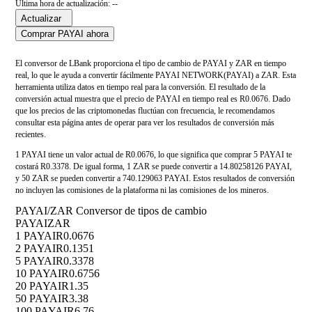
Última hora de actualización: --
Actualizar
Comprar PAYAI ahora
El conversor de LBank proporciona el tipo de cambio de PAYAI y ZAR en tiempo
real, lo que le ayuda a convertir fácilmente PAYAI NETWORK(PAYAI) a ZAR. Esta
herramienta utiliza datos en tiempo real para la conversión. El resultado de la
conversión actual muestra que el precio de PAYAI en tiempo real es R0.0676. Dado
que los precios de las criptomonedas fluctúan con frecuencia, le recomendamos
consultar esta página antes de operar para ver los resultados de conversión más
recientes.
1 PAYAI tiene un valor actual de R0.0676, lo que significa que comprar 5 PAYAI te
costará R0.3378. De igual forma, 1 ZAR se puede convertir a 14.80258126 PAYAI,
y 50 ZAR se pueden convertir a 740.129063 PAYAI. Estos resultados de conversión
no incluyen las comisiones de la plataforma ni las comisiones de los mineros.
PAYAI/ZAR Conversor de tipos de cambio
PAYAI
ZAR
1 PAYAI
R0.0676
2 PAYAI
R0.1351
5 PAYAI
R0.3378
10 PAYAI
R0.6756
20 PAYAI
R1.35
50 PAYAI
R3.38
100 PAYAI
R6.76