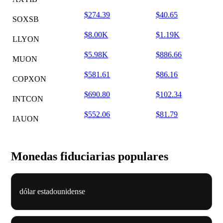
$274.39
$40.65
SOXSB
$8.00K
$1.19K
LLYON
$5.98K
$886.66
MUON
$581.61
$86.16
COPXON
$690.80
$102.34
INTCON
$552.06
$81.79
IAUON
Monedas fiduciarias populares
dólar estadounidense