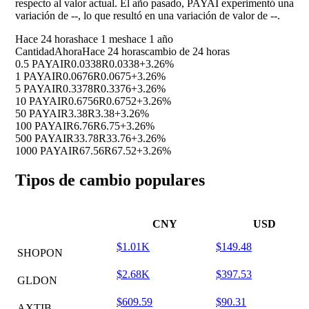
respecto al valor actual. El año pasado, PAYAI experimentó una
variación de
--
, lo que resultó en una variación de valor de
--
.
Hace 24 horas
hace 1 mes
hace 1 año
Cantidad
Ahora
Hace 24 horas
cambio de 24 horas
0.5 PAYAI
R0.0338
R0.0338
+3.26%
1 PAYAI
R0.0676
R0.0675
+3.26%
5 PAYAI
R0.3378
R0.3376
+3.26%
10 PAYAI
R0.6756
R0.6752
+3.26%
50 PAYAI
R3.38
R3.38
+3.26%
100 PAYAI
R6.76
R6.75
+3.26%
500 PAYAI
R33.78
R33.76
+3.26%
1000 PAYAI
R67.56
R67.52
+3.26%
Tipos de cambio populares
CNY
USD
$1.01K
$149.48
SHOPON
$2.68K
$397.53
GLDON
$609.59
$90.31
AXTIB