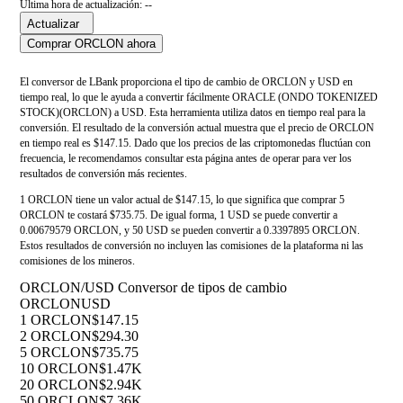
Última hora de actualización: --
Actualizar
Comprar ORCLON ahora
El conversor de LBank proporciona el tipo de cambio de ORCLON y USD en
tiempo real, lo que le ayuda a convertir fácilmente ORACLE (ONDO TOKENIZED
STOCK)(ORCLON) a USD. Esta herramienta utiliza datos en tiempo real para la
conversión. El resultado de la conversión actual muestra que el precio de ORCLON
en tiempo real es $147.15. Dado que los precios de las criptomonedas fluctúan con
frecuencia, le recomendamos consultar esta página antes de operar para ver los
resultados de conversión más recientes.
1 ORCLON tiene un valor actual de $147.15, lo que significa que comprar 5
ORCLON te costará $735.75. De igual forma, 1 USD se puede convertir a
0.00679579 ORCLON, y 50 USD se pueden convertir a 0.3397895 ORCLON.
Estos resultados de conversión no incluyen las comisiones de la plataforma ni las
comisiones de los mineros.
ORCLON/USD Conversor de tipos de cambio
ORCLON
USD
1 ORCLON
$147.15
2 ORCLON
$294.30
5 ORCLON
$735.75
10 ORCLON
$1.47K
20 ORCLON
$2.94K
50 ORCLON
$7.36K