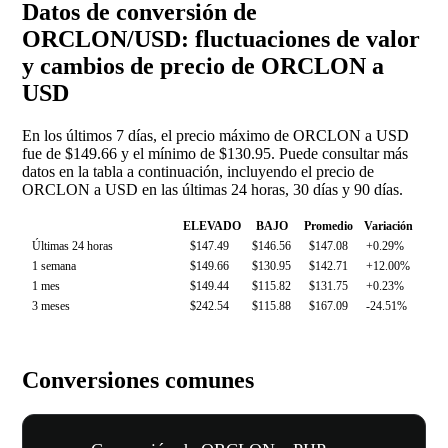
Datos de conversión de
ORCLON/USD: fluctuaciones de valor
y cambios de precio de ORCLON a
USD
En los últimos 7 días, el precio máximo de ORCLON a USD
fue de $149.66 y el mínimo de $130.95. Puede consultar más
datos en la tabla a continuación, incluyendo el precio de
ORCLON a USD en las últimas 24 horas, 30 días y 90 días.
ELEVADO
BAJO
Promedio
Variación
Últimas 24 horas
$147.49
$146.56
$147.08
+0.29%
1 semana
$149.66
$130.95
$142.71
+12.00%
1 mes
$149.44
$115.82
$131.75
+0.23%
3 meses
$242.54
$115.88
$167.09
-24.51%
Conversiones comunes