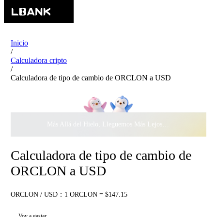
Inicio
/
Calculadora cripto
/
Calculadora de tipo de cambio de ORCLON a USD
Más Allá del Hielo, Lleguemos Más Lejos Juntos ·
$500.000
c
Calculadora de tipo de cambio de
ORCLON a USD
ORCLON / USD：1 ORCLON = $147.15
Voy a gastar