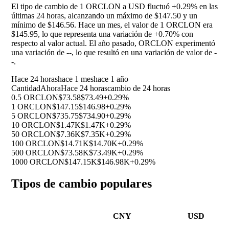
El tipo de cambio de 1 ORCLON a USD fluctuó
+0.29%
en las
últimas 24 horas, alcanzando un máximo de $147.50 y un
mínimo de $146.56. Hace un mes, el valor de 1 ORCLON era
$145.95, lo que representa una variación de
+0.70%
con
respecto al valor actual. El año pasado, ORCLON experimentó
una variación de
--
, lo que resultó en una variación de valor de
-
-
.
Hace 24 horas
hace 1 mes
hace 1 año
Cantidad
Ahora
Hace 24 horas
cambio de 24 horas
0.5 ORCLON
$73.58
$73.49
+0.29%
1 ORCLON
$147.15
$146.98
+0.29%
5 ORCLON
$735.75
$734.90
+0.29%
10 ORCLON
$1.47K
$1.47K
+0.29%
50 ORCLON
$7.36K
$7.35K
+0.29%
100 ORCLON
$14.71K
$14.70K
+0.29%
500 ORCLON
$73.58K
$73.49K
+0.29%
1000 ORCLON
$147.15K
$146.98K
+0.29%
Tipos de cambio populares
CNY
USD