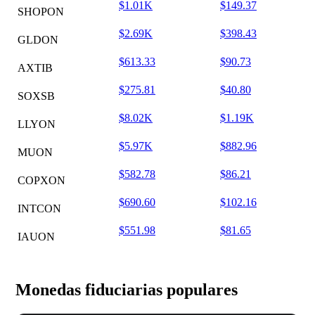
$1.01K
$149.37
SHOPON
$2.69K
$398.43
GLDON
$613.33
$90.73
AXTIB
$275.81
$40.80
SOXSB
$8.02K
$1.19K
LLYON
$5.97K
$882.96
MUON
$582.78
$86.21
COPXON
$690.60
$102.16
INTCON
$551.98
$81.65
IAUON
Monedas fiduciarias populares