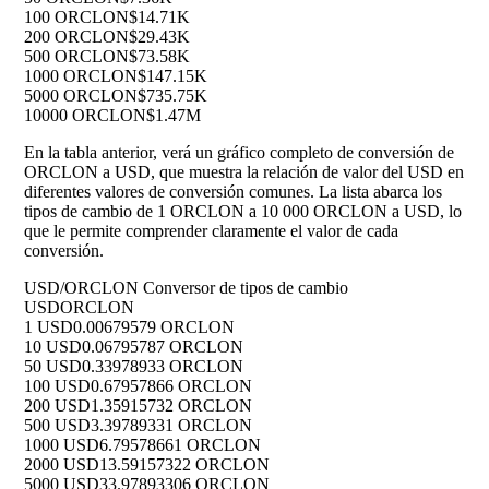
100 ORCLON
$14.71K
200 ORCLON
$29.43K
500 ORCLON
$73.58K
1000 ORCLON
$147.15K
5000 ORCLON
$735.75K
10000 ORCLON
$1.47M
En la tabla anterior, verá un gráfico completo de conversión de
ORCLON a USD, que muestra la relación de valor del USD en
diferentes valores de conversión comunes. La lista abarca los
tipos de cambio de 1 ORCLON a 10 000 ORCLON a USD, lo
que le permite comprender claramente el valor de cada
conversión.
USD/ORCLON Conversor de tipos de cambio
USD
ORCLON
1 USD
0.00679579 ORCLON
10 USD
0.06795787 ORCLON
50 USD
0.33978933 ORCLON
100 USD
0.67957866 ORCLON
200 USD
1.35915732 ORCLON
500 USD
3.39789331 ORCLON
1000 USD
6.79578661 ORCLON
2000 USD
13.59157322 ORCLON
5000 USD
33.97893306 ORCLON