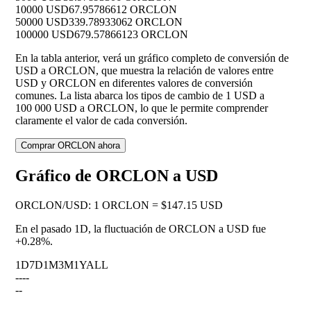
10000 USD
67.95786612 ORCLON
50000 USD
339.78933062 ORCLON
100000 USD
679.57866123 ORCLON
En la tabla anterior, verá un gráfico completo de conversión de
USD a ORCLON, que muestra la relación de valores entre
USD y ORCLON en diferentes valores de conversión
comunes. La lista abarca los tipos de cambio de 1 USD a
100 000 USD a ORCLON, lo que le permite comprender
claramente el valor de cada conversión.
Comprar ORCLON ahora
Gráfico de ORCLON a USD
ORCLON
/
USD
:
1 ORCLON = $147.15 USD
En el pasado 1D, la fluctuación de ORCLON a USD fue
+0.28%
.
1D
7D
1M
3M
1Y
ALL
--
--
--