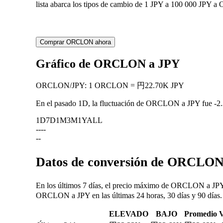
lista abarca los tipos de cambio de 1 JPY a 100 000 JPY a
Comprar ORCLON ahora
Gráfico de ORCLON a JPY
ORCLON
/
JPY
:
1 ORCLON = 円22.70K JPY
En el pasado 1D, la fluctuación de ORCLON a JPY fue
-2
1D
7D
1M
3M
1Y
ALL
--
--
--
Datos de conversión de ORCLON/
En los últimos 7 días, el precio máximo de ORCLON a JPY 
ORCLON a JPY en las últimas 24 horas, 30 días y 90 días.
ELEVADO
BAJO
Promedio
V