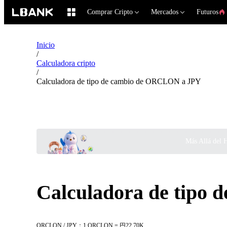
Comprar Cripto
Mercados
Futuros
Inicio
/
Calculadora cripto
/
Calculadora de tipo de cambio de ORCLON a JPY
Más Allá del 
Calculadora de tipo
ORCLON / JPY：1 ORCLON = 円22.70K