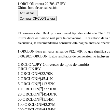
1 ORCLON contra 22,703.47 JPY
Última hora de actualización: --
Actualizar
Comprar ORCLON ahora
El conversor de LBank proporciona el tipo de cambio de ORC
utiliza datos en tiempo real para la conversión. El resultado de
frecuencia, le recomendamos consultar esta página antes de operar 
1 ORCLON tiene un valor actual de 円22.70K, lo que significa 
0.0022025 ORCLON. Estos resultados de conversión no incluyen la
ORCLON/JPY Conversor de tipos de cambio
ORCLON
JPY
1 ORCLON
円22.70K
2 ORCLON
円45.41K
5 ORCLON
円113.52K
10 ORCLON
円227.03K
20 ORCLON
円454.07K
50 ORCLON
円1.14M
100 ORCLON
円2.27M
200 ORCLON
円4.54M