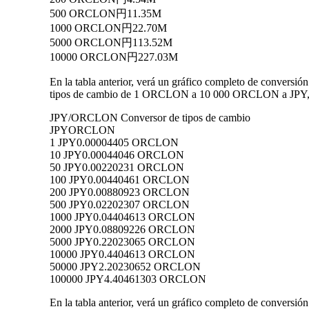
500 ORCLON
円11.35M
1000 ORCLON
円22.70M
5000 ORCLON
円113.52M
10000 ORCLON
円227.03M
En la tabla anterior, verá un gráfico completo de conversi
tipos de cambio de 1 ORCLON a 10 000 ORCLON a JPY, lo 
JPY/ORCLON Conversor de tipos de cambio
JPY
ORCLON
1 JPY
0.00004405 ORCLON
10 JPY
0.00044046 ORCLON
50 JPY
0.00220231 ORCLON
100 JPY
0.00440461 ORCLON
200 JPY
0.00880923 ORCLON
500 JPY
0.02202307 ORCLON
1000 JPY
0.04404613 ORCLON
2000 JPY
0.08809226 ORCLON
5000 JPY
0.22023065 ORCLON
10000 JPY
0.4404613 ORCLON
50000 JPY
2.20230652 ORCLON
100000 JPY
4.40461303 ORCLON
En la tabla anterior, verá un gráfico completo de conver