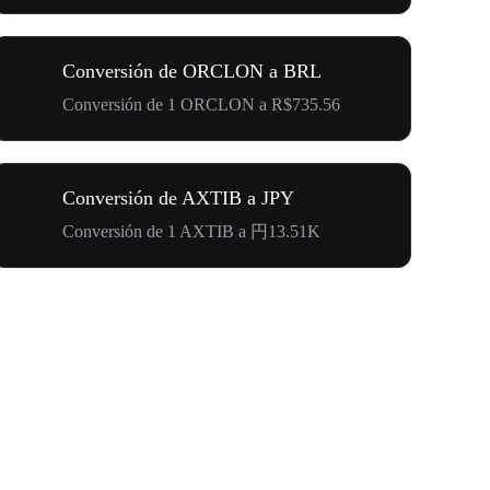
Conversión de ORCLON a BRL
Conversión de 1 ORCLON a R$735.56
Conversión de AXTIB a JPY
Conversión de 1 AXTIB a 円13.51K
500.000 U