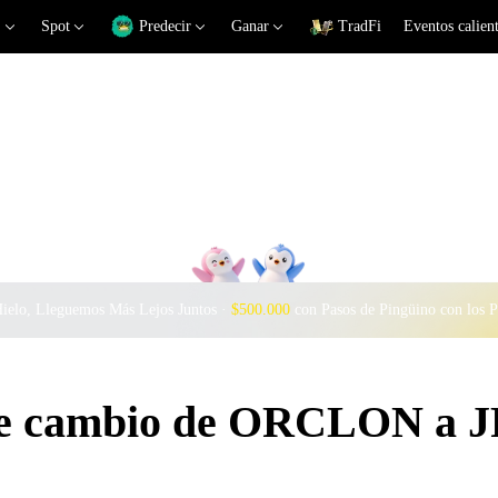
Spot
Predecir
Ganar
TradFi
Eventos calien
Hielo, Lleguemos Más Lejos Juntos ·
$500.000
con Pasos de Pingüino con los 
 de cambio de ORCLON a 