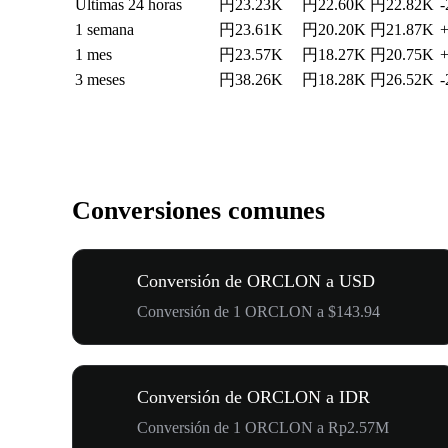
Últimas 24 horas
円23.23K
円22.60K
円22.82K
-
1 semana
円23.61K
円20.20K
円21.87K
1 mes
円23.57K
円18.27K
円20.75K
3 meses
円38.26K
円18.28K
円26.52K
-
Conversiones comunes
Conversión de ORCLON a USD
Conversión de 1 ORCLON a $143.94
Conversión de ORCLON a IDR
Conversión de 1 ORCLON a Rp2.57M