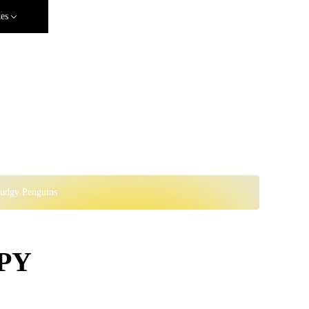
tes
Pudgy Penguins
JPY