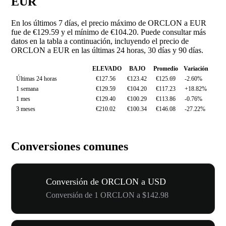
EUR
En los últimos 7 días, el precio máximo de ORCLON a EUR
fue de €129.59 y el mínimo de €104.20. Puede consultar más
datos en la tabla a continuación, incluyendo el precio de
ORCLON a EUR en las últimas 24 horas, 30 días y 90 días.
ELEVADO
BAJO
Promedio
Variación
Últimas 24 horas
€127.56
€123.42
€125.69
-2.60%
1 semana
€129.59
€104.20
€117.23
+18.82%
1 mes
€129.40
€100.29
€113.86
-0.76%
3 meses
€210.02
€100.34
€146.08
-27.22%
Conversiones comunes
Conversión de ORCLON a USD
Conversión de 1 ORCLON a $142.98