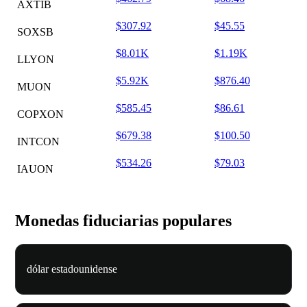
AXTIB
$307.92
$45.55
SOXSB
$8.01K
$1.19K
LLYON
$5.92K
$876.40
MUON
$585.45
$86.61
COPXON
$679.38
$100.50
INTCON
$534.26
$79.03
IAUON
Monedas fiduciarias populares
dólar estadounidense