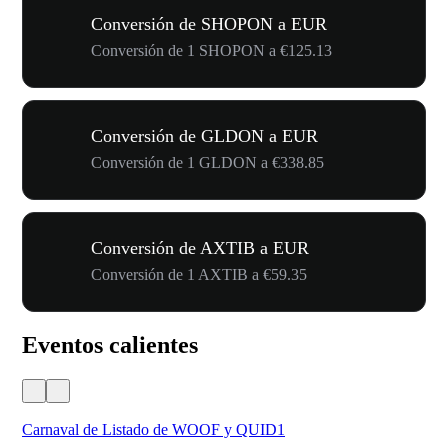
Conversión de SHOPON a EUR
Conversión de 1 SHOPON a €125.13
Conversión de GLDON a EUR
Conversión de 1 GLDON a €338.85
Conversión de AXTIB a EUR
Conversión de 1 AXTIB a €59.35
Eventos calientes
Carnaval de Listado de WOOF y QUID1
Tu 