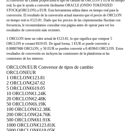
El conversor de LBank proporciona el tipo de cambio de ORCLON y EUR en tiempo
real, lo que le ayuda a convertir fácilmente ORACLE (ONDO TOKENIZED
STOCK)(ORCLON) a EUR. Esta herramienta utiliza datos en tiempo real para la
conversión. El resultado de la conversión actual muestra que el precio de ORCLON
en tiempo real es €123.81. Dado que los precios de las criptomonedas fluctúan con
frecuencia, le recomendamos consultar esta página antes de operar para ver los
resultados de conversión más recientes.
1 ORCLON tiene un valor actual de €123.81, lo que significa que comprar 5
ORCLON te costará €619.05. De igual forma, 1 EUR se puede convertir a
0.00807686 ORCLON, y 50 EUR se pueden convertir a 0.403843 ORCLON. Estos
resultados de conversión no incluyen las comisiones de la plataforma ni las
comisiones de los mineros.
ORCLON/EUR Conversor de tipos de cambio
ORCLON
EUR
1 ORCLON
€123.81
2 ORCLON
€247.62
5 ORCLON
€619.05
10 ORCLON
€1.24K
20 ORCLON
€2.48K
50 ORCLON
€6.19K
100 ORCLON
€12.38K
200 ORCLON
€24.76K
500 ORCLON
€61.91K
1000 ORCLON
€123.81K
5000 ORCLON
€619.05K