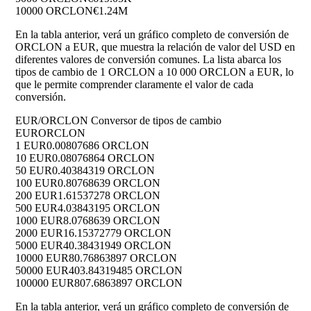
10000 ORCLON
€1.24M
En la tabla anterior, verá un gráfico completo de conversión de
ORCLON a EUR, que muestra la relación de valor del USD en
diferentes valores de conversión comunes. La lista abarca los
tipos de cambio de 1 ORCLON a 10 000 ORCLON a EUR, lo
que le permite comprender claramente el valor de cada
conversión.
EUR/ORCLON Conversor de tipos de cambio
EUR
ORCLON
1 EUR
0.00807686 ORCLON
10 EUR
0.08076864 ORCLON
50 EUR
0.40384319 ORCLON
100 EUR
0.80768639 ORCLON
200 EUR
1.61537278 ORCLON
500 EUR
4.03843195 ORCLON
1000 EUR
8.0768639 ORCLON
2000 EUR
16.15372779 ORCLON
5000 EUR
40.38431949 ORCLON
10000 EUR
80.76863897 ORCLON
50000 EUR
403.84319485 ORCLON
100000 EUR
807.6863897 ORCLON
En la tabla anterior, verá un gráfico completo de conversión de