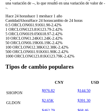
una variación de
--
, lo que resultó en una variación de valor de
-
-
.
Hace 24 horas
hace 1 mes
hace 1 año
Cantidad
Ahora
Hace 24 horas
cambio de 24 horas
0.5 ORCLON
€61.91
€61.90
-2.42%
1 ORCLON
€123.81
€123.79
-2.42%
5 ORCLON
€619.05
€618.97
-2.42%
10 ORCLON
€1.24K
€1.24K
-2.42%
50 ORCLON
€6.19K
€6.19K
-2.42%
100 ORCLON
€12.38K
€12.38K
-2.42%
500 ORCLON
€61.91K
€61.90K
-2.42%
1000 ORCLON
€123.81K
€123.79K
-2.42%
Tipos de cambio populares
CNY
USD
$976.82
$144.50
SHOPON
$2.65K
$391.30
GLDON
$462.79
$68.46