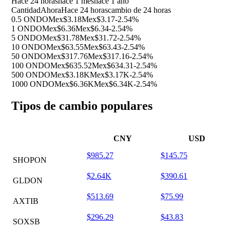
Hace 24 horas
hace 1 mes
hace 1 año
Cantidad
Ahora
Hace 24 horas
cambio de 24 horas
0.5 ONDO
Mex$3.18
Mex$3.17
-2.54%
1 ONDO
Mex$6.36
Mex$6.34
-2.54%
5 ONDO
Mex$31.78
Mex$31.72
-2.54%
10 ONDO
Mex$63.55
Mex$63.43
-2.54%
50 ONDO
Mex$317.76
Mex$317.16
-2.54%
100 ONDO
Mex$635.52
Mex$634.31
-2.54%
500 ONDO
Mex$3.18K
Mex$3.17K
-2.54%
1000 ONDO
Mex$6.36K
Mex$6.34K
-2.54%
Tipos de cambio populares
CNY
USD
$985.27
$145.75
SHOPON
$2.64K
$390.61
GLDON
$513.69
$75.99
AXTIB
$296.29
$43.83
SOXSB