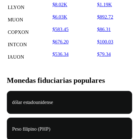
$8.02K
$1.19K
LLYON
$6.03K
$892.72
MUON
$583.45
$86.31
COPXON
$676.20
$100.03
INTCON
$536.34
$79.34
IAUON
Monedas fiduciarias populares
dólar estadounidense
Peso filipino (PHP)