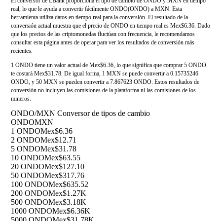
El conversor de LBank proporciona el tipo de cambio de ONDO y MXN en tiempo
real, lo que le ayuda a convertir fácilmente ONDO(ONDO) a MXN. Esta
herramienta utiliza datos en tiempo real para la conversión. El resultado de la
conversión actual muestra que el precio de ONDO en tiempo real es Mex$6.36. Dado
que los precios de las criptomonedas fluctúan con frecuencia, le recomendamos
consultar esta página antes de operar para ver los resultados de conversión más
recientes.
1 ONDO tiene un valor actual de Mex$6.36, lo que significa que comprar 5 ONDO
te costará Mex$31.78. De igual forma, 1 MXN se puede convertir a 0.15735246
ONDO, y 50 MXN se pueden convertir a 7.867623 ONDO. Estos resultados de
conversión no incluyen las comisiones de la plataforma ni las comisiones de los
mineros.
ONDO/MXN Conversor de tipos de cambio
ONDO
MXN
1 ONDO
Mex$6.36
2 ONDO
Mex$12.71
5 ONDO
Mex$31.78
10 ONDO
Mex$63.55
20 ONDO
Mex$127.10
50 ONDO
Mex$317.76
100 ONDO
Mex$635.52
200 ONDO
Mex$1.27K
500 ONDO
Mex$3.18K
1000 ONDO
Mex$6.36K
5000 ONDO
Mex$31.78K