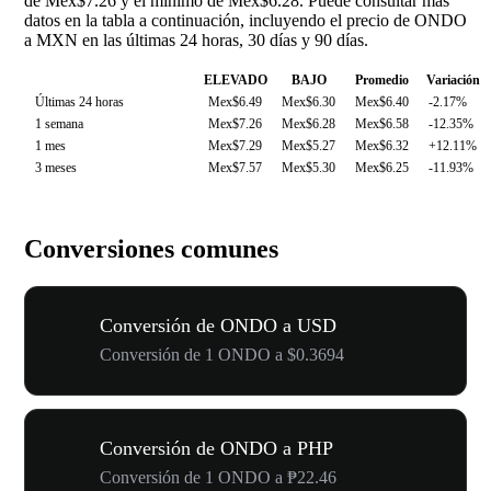
de Mex$7.26 y el mínimo de Mex$6.28. Puede consultar más
datos en la tabla a continuación, incluyendo el precio de ONDO
a MXN en las últimas 24 horas, 30 días y 90 días.
ELEVADO
BAJO
Promedio
Variación
Últimas 24 horas
Mex$6.49
Mex$6.30
Mex$6.40
-2.17%
1 semana
Mex$7.26
Mex$6.28
Mex$6.58
-12.35%
1 mes
Mex$7.29
Mex$5.27
Mex$6.32
+12.11%
3 meses
Mex$7.57
Mex$5.30
Mex$6.25
-11.93%
Conversiones comunes
Conversión de ONDO a USD
Conversión de 1 ONDO a $0.3694
Conversión de ONDO a PHP
Conversión de 1 ONDO a ₱22.46