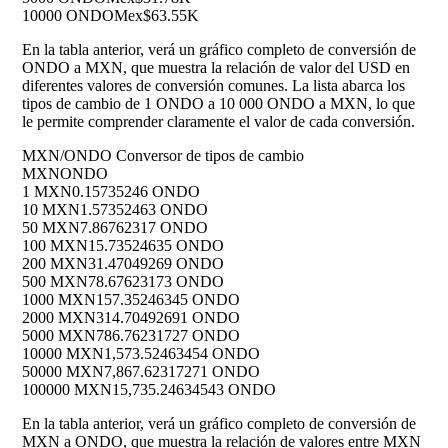
10000 ONDO
Mex$63.55K
En la tabla anterior, verá un gráfico completo de conversión de
ONDO a MXN, que muestra la relación de valor del USD en
diferentes valores de conversión comunes. La lista abarca los
tipos de cambio de 1 ONDO a 10 000 ONDO a MXN, lo que
le permite comprender claramente el valor de cada conversión.
MXN/ONDO Conversor de tipos de cambio
MXN
ONDO
1 MXN
0.15735246 ONDO
10 MXN
1.57352463 ONDO
50 MXN
7.86762317 ONDO
100 MXN
15.73524635 ONDO
200 MXN
31.47049269 ONDO
500 MXN
78.67623173 ONDO
1000 MXN
157.35246345 ONDO
2000 MXN
314.70492691 ONDO
5000 MXN
786.76231727 ONDO
10000 MXN
1,573.52463454 ONDO
50000 MXN
7,867.62317271 ONDO
100000 MXN
15,735.24634543 ONDO
En la tabla anterior, verá un gráfico completo de conversión de
MXN a ONDO, que muestra la relación de valores entre MXN