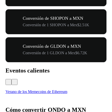
Conversión de SHOPON a MXN
Conversión de 1 SHOPON a Mex$2.51K
Conversión de GLDON a MXN
Conversión de 1 GLDON a Mex$6.72K
Eventos calientes
Verano de los Memecoins de Ethereum
Ca
Cómo convertir ONDO a MXN