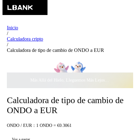
Inicio
/
Calculadora cripto
/
Calculadora de tipo de cambio de ONDO a EUR
Más Allá del Hielo, Lleguemos Más Lejos Juntos ·
$500.000
c
Calculadora de tipo de cambio de
ONDO a EUR
ONDO / EUR：1 ONDO = €0.3061
Voy a gastar