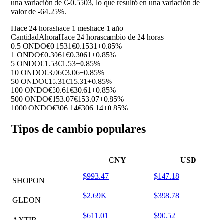
una variación de €-0.5503, lo que resultó en una variación de
valor de
-64.25%
.
Hace 24 horas
hace 1 mes
hace 1 año
Cantidad
Ahora
Hace 24 horas
cambio de 24 horas
0.5 ONDO
€0.1531
€0.1531
+0.85%
1 ONDO
€0.3061
€0.3061
+0.85%
5 ONDO
€1.53
€1.53
+0.85%
10 ONDO
€3.06
€3.06
+0.85%
50 ONDO
€15.31
€15.31
+0.85%
100 ONDO
€30.61
€30.61
+0.85%
500 ONDO
€153.07
€153.07
+0.85%
1000 ONDO
€306.14
€306.14
+0.85%
Tipos de cambio populares
CNY
USD
$993.47
$147.18
SHOPON
$2.69K
$398.78
GLDON
$611.01
$90.52
AXTIB