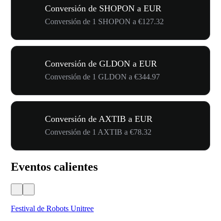
Conversión de SHOPON a EUR
Conversión de 1 SHOPON a €127.32
Conversión de GLDON a EUR
Conversión de 1 GLDON a €344.97
Conversión de AXTIB a EUR
Conversión de 1 AXTIB a €78.32
Eventos calientes
Festival de Robots Unitree
50