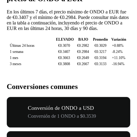
En los últimos 7 días, el precio máximo de ONDO a EUR fue
de €0.3407 y el mínimo de €0.2984. Puede consultar más datos
en la tabla a continuación, incluyendo el precio de ONDO a
EUR en las últimas 24 horas, 30 días y 90 días.
ELEVADO
BAJO
Promedio
Variación
Últimas 24 horas
€0.3070
€0.2982
€0.3029
+0.88%
1 semana
€0.3407
€0.2984
€0.3217
-8.24%
1 mes
€0.3663
€0.2649
€0.3194
+11.10%
3 meses
€0.3808
€0.2667
€0.3133
-16.94%
Conversiones comunes
Conversión de ONDO a USD
Conversión de 1 ONDO a $0.3539