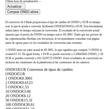
Última hora de actualización: --
Actualizar
Comprar ONDO ahora
El conversor de LBank proporciona el tipo de cambio de ONDO y EUR en tiempo
real, lo que le ayuda a convertir fácilmente ONDO(ONDO) a EUR. Esta herramienta
utiliza datos en tiempo real para la conversión. El resultado de la conversión actual
muestra que el precio de ONDO en tiempo real es €0.3061. Dado que los precios de
las criptomonedas fluctúan con frecuencia, le recomendamos consultar esta página
antes de operar para ver los resultados de conversión más recientes.
1 ONDO tiene un valor actual de €0.3061, lo que significa que comprar 5 ONDO te
costará €1.53. De igual forma, 1 EUR se puede convertir a 3.26645945 ONDO, y 50
EUR se pueden convertir a 163.3229725 ONDO. Estos resultados de conversión no
incluyen las comisiones de la plataforma ni las comisiones de los mineros.
ONDO/EUR Conversor de tipos de cambio
ONDO
EUR
1 ONDO
€0.3061
2 ONDO
€0.6123
5 ONDO
€1.53
10 ONDO
€3.06
20 ONDO
€6.12
50 ONDO
€15.31
100 ONDO
€30.61
200 ONDO
€61.23