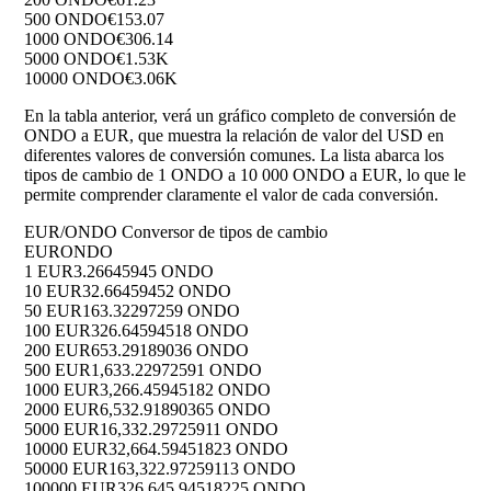
500 ONDO
€153.07
1000 ONDO
€306.14
5000 ONDO
€1.53K
10000 ONDO
€3.06K
En la tabla anterior, verá un gráfico completo de conversión de
ONDO a EUR, que muestra la relación de valor del USD en
diferentes valores de conversión comunes. La lista abarca los
tipos de cambio de 1 ONDO a 10 000 ONDO a EUR, lo que le
permite comprender claramente el valor de cada conversión.
EUR/ONDO Conversor de tipos de cambio
EUR
ONDO
1 EUR
3.26645945 ONDO
10 EUR
32.66459452 ONDO
50 EUR
163.32297259 ONDO
100 EUR
326.64594518 ONDO
200 EUR
653.29189036 ONDO
500 EUR
1,633.22972591 ONDO
1000 EUR
3,266.45945182 ONDO
2000 EUR
6,532.91890365 ONDO
5000 EUR
16,332.29725911 ONDO
10000 EUR
32,664.59451823 ONDO
50000 EUR
163,322.97259113 ONDO
100000 EUR
326,645.94518225 ONDO