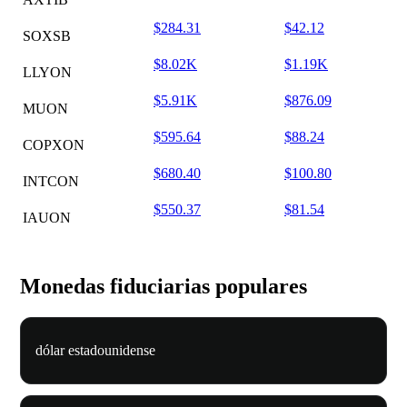
$284.31
$42.12
SOXSB
$8.02K
$1.19K
LLYON
$5.91K
$876.09
MUON
$595.64
$88.24
COPXON
$680.40
$100.80
INTCON
$550.37
$81.54
IAUON
Monedas fiduciarias populares
dólar estadounidense