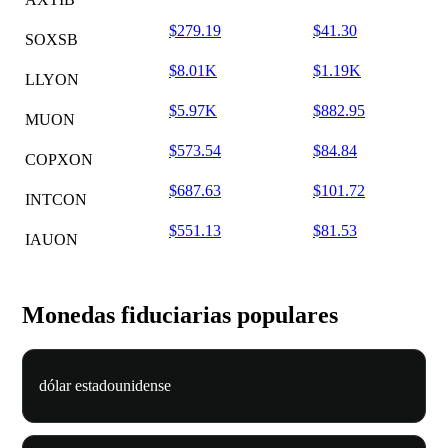
$279.19
$41.30
SOXSB
$8.01K
$1.19K
LLYON
$5.97K
$882.95
MUON
$573.54
$84.84
COPXON
$687.63
$101.72
INTCON
$551.13
$81.53
IAUON
Monedas fiduciarias populares
dólar estadounidense