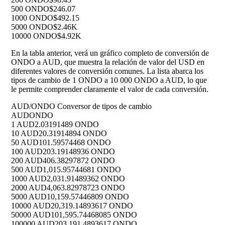
500 ONDO
$246.07
1000 ONDO
$492.15
5000 ONDO
$2.46K
10000 ONDO
$4.92K
En la tabla anterior, verá un gráfico completo de conversión de
ONDO a AUD, que muestra la relación de valor del USD en
diferentes valores de conversión comunes. La lista abarca los
tipos de cambio de 1 ONDO a 10 000 ONDO a AUD, lo que
le permite comprender claramente el valor de cada conversión.
AUD/ONDO Conversor de tipos de cambio
AUD
ONDO
1 AUD
2.03191489 ONDO
10 AUD
20.31914894 ONDO
50 AUD
101.59574468 ONDO
100 AUD
203.19148936 ONDO
200 AUD
406.38297872 ONDO
500 AUD
1,015.95744681 ONDO
1000 AUD
2,031.91489362 ONDO
2000 AUD
4,063.82978723 ONDO
5000 AUD
10,159.57446809 ONDO
10000 AUD
20,319.14893617 ONDO
50000 AUD
101,595.74468085 ONDO
100000 AUD
203,191.4893617 ONDO