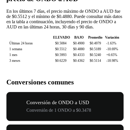
En los últimos 7 días, el precio máximo de ONDO a AUD fue
de $0.5512 y el mínimo de $0.4880. Puede consultar más datos
en la tabla a continuación, incluyendo el precio de ONDO a
AUD en las últimas 24 horas, 30 días y 90 días.
ELEVADO
BAJO
Promedio
Variación
Últimas 24 horas
$0.5084
$0.4900
$0.4979
-1.63%
1 semana
$0.5512
$0.4880
$0.5189
-10.69%
1 mes
$0.5993
$0.4333
$0.5240
+6.65%
3 meses
$0.6229
$0.4362
$0.5114
-18.98%
Conversiones comunes
Conversión de ONDO a USD
Conversión de 1 ONDO a $0.3478