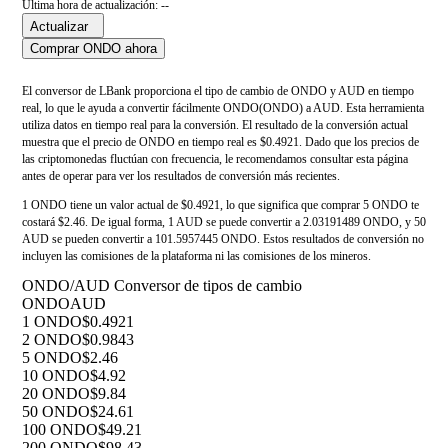
Última hora de actualización: --
Actualizar
Comprar ONDO ahora
El conversor de LBank proporciona el tipo de cambio de ONDO y AUD en tiempo
real, lo que le ayuda a convertir fácilmente ONDO(ONDO) a AUD. Esta herramienta
utiliza datos en tiempo real para la conversión. El resultado de la conversión actual
muestra que el precio de ONDO en tiempo real es $0.4921. Dado que los precios de
las criptomonedas fluctúan con frecuencia, le recomendamos consultar esta página
antes de operar para ver los resultados de conversión más recientes.
1 ONDO tiene un valor actual de $0.4921, lo que significa que comprar 5 ONDO te
costará $2.46. De igual forma, 1 AUD se puede convertir a 2.03191489 ONDO, y 50
AUD se pueden convertir a 101.5957445 ONDO. Estos resultados de conversión no
incluyen las comisiones de la plataforma ni las comisiones de los mineros.
ONDO/AUD Conversor de tipos de cambio
ONDO
AUD
1 ONDO
$0.4921
2 ONDO
$0.9843
5 ONDO
$2.46
10 ONDO
$4.92
20 ONDO
$9.84
50 ONDO
$24.61
100 ONDO
$49.21
200 ONDO
$98.43