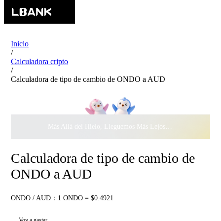
Inicio
/
Calculadora cripto
/
Calculadora de tipo de cambio de ONDO a AUD
Más Allá del Hielo, Lleguemos Más Lejos Juntos ·
$500.000
c
Calculadora de tipo de cambio de
ONDO a AUD
ONDO / AUD：1 ONDO = $0.4921
Voy a gastar