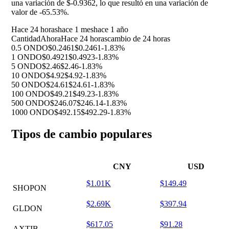
una variación de $-0.9362, lo que resultó en una variación de
valor de
-65.53%
.
Hace 24 horas
hace 1 mes
hace 1 año
Cantidad
Ahora
Hace 24 horas
cambio de 24 horas
0.5 ONDO
$0.2461
$0.2461
-1.83%
1 ONDO
$0.4921
$0.4923
-1.83%
5 ONDO
$2.46
$2.46
-1.83%
10 ONDO
$4.92
$4.92
-1.83%
50 ONDO
$24.61
$24.61
-1.83%
100 ONDO
$49.21
$49.23
-1.83%
500 ONDO
$246.07
$246.14
-1.83%
1000 ONDO
$492.15
$492.29
-1.83%
Tipos de cambio populares
CNY
USD
$1.01K
$149.49
SHOPON
$2.69K
$397.94
GLDON
$617.05
$91.28
AXTIB