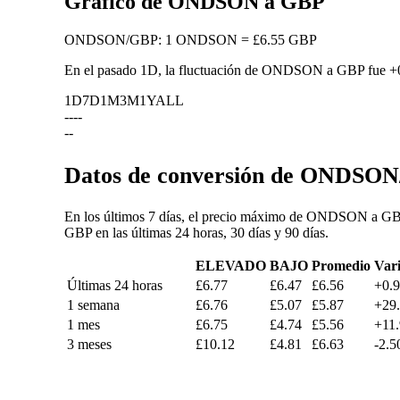
Gráfico de ONDSON a GBP
ONDSON
/
GBP
:
1 ONDSON = £6.55 GBP
En el pasado 1D, la fluctuación de ONDSON a GBP fue
+
1D
7D
1M
3M
1Y
ALL
--
--
--
Datos de conversión de ONDSON/
En los últimos 7 días, el precio máximo de ONDSON a GBP 
GBP en las últimas 24 horas, 30 días y 90 días.
ELEVADO
BAJO
Promedio
Var
Últimas 24 horas
£6.77
£6.47
£6.56
+0.
1 semana
£6.76
£5.07
£5.87
+29
1 mes
£6.75
£4.74
£5.56
+11
3 meses
£10.12
£4.81
£6.63
-2.