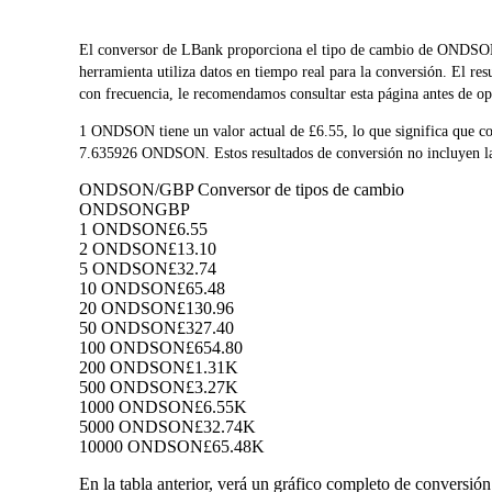
El conversor de LBank proporciona el tipo de cambio de ON
herramienta utiliza datos en tiempo real para la conversión. El r
con frecuencia, le recomendamos consultar esta página antes de ope
1 ONDSON tiene un valor actual de £6.55, lo que significa que
7.635926 ONDSON. Estos resultados de conversión no incluyen las
ONDSON/GBP Conversor de tipos de cambio
ONDSON
GBP
1 ONDSON
£6.55
2 ONDSON
£13.10
5 ONDSON
£32.74
10 ONDSON
£65.48
20 ONDSON
£130.96
50 ONDSON
£327.40
100 ONDSON
£654.80
200 ONDSON
£1.31K
500 ONDSON
£3.27K
1000 ONDSON
£6.55K
5000 ONDSON
£32.74K
10000 ONDSON
£65.48K
En la tabla anterior, verá un gráfico completo de conversi