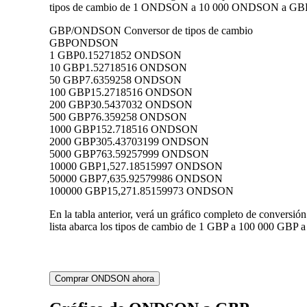
tipos de cambio de 1 ONDSON a 10 000 ONDSON a GBP, lo 
GBP/ONDSON Conversor de tipos de cambio
GBP
ONDSON
1 GBP
0.15271852 ONDSON
10 GBP
1.52718516 ONDSON
50 GBP
7.6359258 ONDSON
100 GBP
15.2718516 ONDSON
200 GBP
30.5437032 ONDSON
500 GBP
76.359258 ONDSON
1000 GBP
152.718516 ONDSON
2000 GBP
305.43703199 ONDSON
5000 GBP
763.59257999 ONDSON
10000 GBP
1,527.18515997 ONDSON
50000 GBP
7,635.92579986 ONDSON
100000 GBP
15,271.85159973 ONDSON
En la tabla anterior, verá un gráfico completo de conver
lista abarca los tipos de cambio de 1 GBP a 100 000 GBP 
Comprar ONDSON ahora