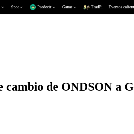
Spot
Predecir
Ganar
TradFi
Eventos calien
 de cambio de ONDSON a 