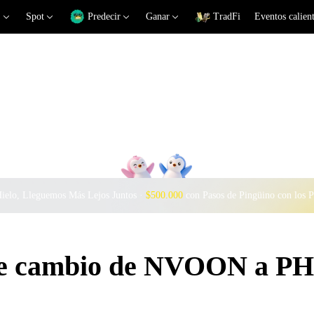
Spot
Predecir
Ganar
TradFi
Eventos calien
Hielo, Lleguemos Más Lejos Juntos ·
$500.000
con Pasos de Pingüino con los 
 de cambio de NVOON a P