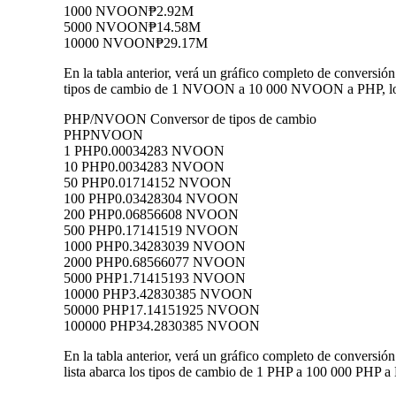
1000 NVOON
₱2.92M
5000 NVOON
₱14.58M
10000 NVOON
₱29.17M
En la tabla anterior, verá un gráfico completo de conversi
tipos de cambio de 1 NVOON a 10 000 NVOON a PHP, lo qu
PHP/NVOON Conversor de tipos de cambio
PHP
NVOON
1 PHP
0.00034283 NVOON
10 PHP
0.0034283 NVOON
50 PHP
0.01714152 NVOON
100 PHP
0.03428304 NVOON
200 PHP
0.06856608 NVOON
500 PHP
0.17141519 NVOON
1000 PHP
0.34283039 NVOON
2000 PHP
0.68566077 NVOON
5000 PHP
1.71415193 NVOON
10000 PHP
3.42830385 NVOON
50000 PHP
17.14151925 NVOON
100000 PHP
34.2830385 NVOON
En la tabla anterior, verá un gráfico completo de conver
lista abarca los tipos de cambio de 1 PHP a 100 000 PHP 