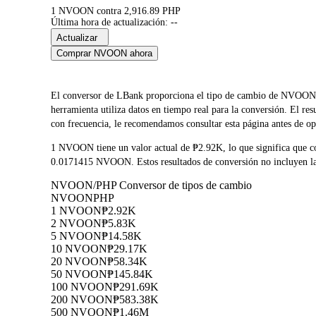
1 NVOON contra 2,916.89 PHP
Última hora de actualización: --
Actualizar
Comprar NVOON ahora
El conversor de LBank proporciona el tipo de cambio de NV
herramienta utiliza datos en tiempo real para la conversión. El r
con frecuencia, le recomendamos consultar esta página antes de ope
1 NVOON tiene un valor actual de ₱2.92K, lo que significa que
0.0171415 NVOON. Estos resultados de conversión no incluyen las
NVOON/PHP Conversor de tipos de cambio
NVOON
PHP
1 NVOON
₱2.92K
2 NVOON
₱5.83K
5 NVOON
₱14.58K
10 NVOON
₱29.17K
20 NVOON
₱58.34K
50 NVOON
₱145.84K
100 NVOON
₱291.69K
200 NVOON
₱583.38K
500 NVOON
₱1.46M