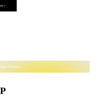
tes
Pudgy Penguins
HP