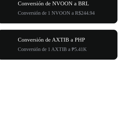
Conversión de NVOON a BRL
Conversión de 1 NVOON a R$244.94
Conversión de AXTIB a PHP
Conversión de 1 AXTIB a ₱5.41K
500.000 U