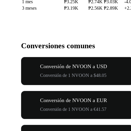
1 mes
₱3.25K
₱2.74K
₱3.03K
-4.
3 meses
₱3.19K
₱2.56K
₱2.89K
+2
Conversiones comunes
Conversión de NVOON a USD
Conversión de 1 NVOON a $48.05
Conversión de NVOON a EUR
Conversión de 1 NVOON a €41.57