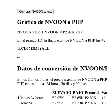
Comprar NVOON ahora
Gráfico de NVOON a PHP
NVOON
/
PHP
:
1 NVOON = ₱2.92K PHP
En el pasado 1D, la fluctuación de NVOON a PHP fue
+2
1D
7D
1M
3M
1Y
ALL
--
--
--
Datos de conversión de NVOON/P
En los últimos 7 días, el precio máximo de NVOON a PHP 
PHP en las últimas 24 horas, 30 días y 90 días.
ELEVADO
BAJO
Promedio
Var
Últimas 24 horas
₱2.95K
₱2.85K
₱2.89K
+2
1 semana
₱2.95K
₱2.73K
₱2.87K
+0