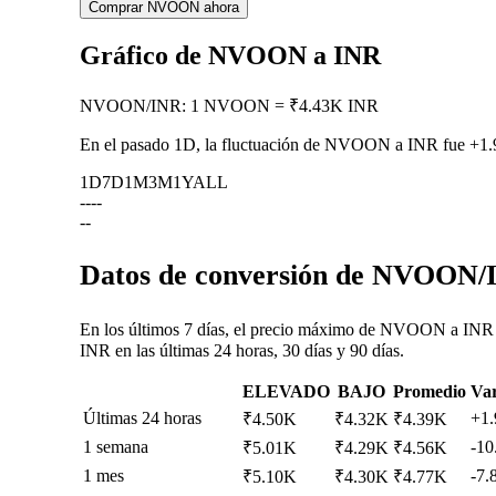
Comprar NVOON ahora
Gráfico de NVOON a INR
NVOON
/
INR
:
1 NVOON = ₹4.43K INR
En el pasado 1D, la fluctuación de NVOON a INR fue
+1
1D
7D
1M
3M
1Y
ALL
--
--
--
Datos de conversión de NVOON/I
En los últimos 7 días, el precio máximo de NVOON a INR 
INR en las últimas 24 horas, 30 días y 90 días.
ELEVADO
BAJO
Promedio
Var
Últimas 24 horas
+1
₹4.50K
₹4.32K
₹4.39K
1 semana
-1
₹5.01K
₹4.29K
₹4.56K
1 mes
-7.
₹5.10K
₹4.30K
₹4.77K