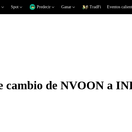
Spot
Predecir
Ganar
TradFi
Eventos calien
 de cambio de NVOON a IN