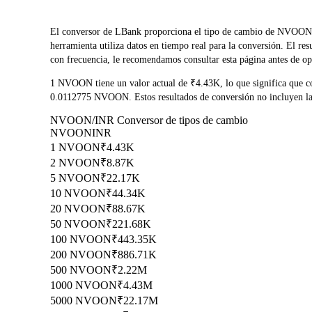
El conversor de LBank proporciona el tipo de cambio de NV
herramienta utiliza datos en tiempo real para la conversión. El r
con frecuencia, le recomendamos consultar esta página antes de ope
1 NVOON tiene un valor actual de ₹4.43K, lo que significa que
0.0112775 NVOON. Estos resultados de conversión no incluyen las 
NVOON/INR Conversor de tipos de cambio
NVOON
INR
1 NVOON
₹4.43K
2 NVOON
₹8.87K
5 NVOON
₹22.17K
10 NVOON
₹44.34K
20 NVOON
₹88.67K
50 NVOON
₹221.68K
100 NVOON
₹443.35K
200 NVOON
₹886.71K
500 NVOON
₹2.22M
1000 NVOON
₹4.43M
5000 NVOON
₹22.17M