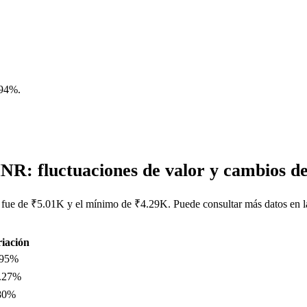
.94%
.
NR: fluctuaciones de valor y cambios 
fue de ₹5.01K y el mínimo de ₹4.29K. Puede consultar más datos en l
iación
.95%
0.27%
80%