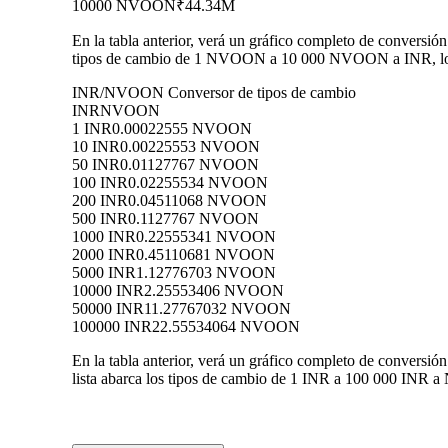
10000 NVOON
₹44.34M
En la tabla anterior, verá un gráfico completo de conversi
tipos de cambio de 1 NVOON a 10 000 NVOON a INR, lo qu
INR/NVOON Conversor de tipos de cambio
INR
NVOON
1 INR
0.00022555 NVOON
10 INR
0.00225553 NVOON
50 INR
0.01127767 NVOON
100 INR
0.02255534 NVOON
200 INR
0.04511068 NVOON
500 INR
0.1127767 NVOON
1000 INR
0.22555341 NVOON
2000 INR
0.45110681 NVOON
5000 INR
1.12776703 NVOON
10000 INR
2.25553406 NVOON
50000 INR
11.27767032 NVOON
100000 INR
22.55534064 NVOON
En la tabla anterior, verá un gráfico completo de conver
lista abarca los tipos de cambio de 1 INR a 100 000 INR a