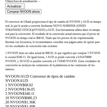
Última hora de actualización: --
Actualizar
Comprar NVOON ahora
El conversor de LBank proporciona el tipo de cambio de NVOON y AUD en tiempo
real, lo que le ayuda a convertir fácilmente NOVO NORDISK (ONDO
TOKENIZED STOCK)(NVOON) a AUD. Esta herramienta utiliza datos en tiempo
real para la conversión. El resultado de la conversión actual muestra que el precio de
NVOON en tiempo real es $68.02. Dado que los precios de las criptomonedas
fluctúan con frecuencia, le recomendamos consultar esta página antes de operar para
ver los resultados de conversión más recientes.
1 NVOON tiene un valor actual de $68.02, lo que significa que comprar 5 NVOON
te costará $340.11. De igual forma, 1 AUD se puede convertir a 0.01470098
NVOON, y 50 AUD se pueden convertir a 0.735049 NVOON. Estos resultados de
conversión no incluyen las comisiones de la plataforma ni las comisiones de los
mineros.
NVOON/AUD Conversor de tipos de cambio
NVOON
AUD
1 NVOON
$68.02
2 NVOON
$136.05
5 NVOON
$340.11
10 NVOON
$680.23
20 NVOON
$1.36K
50 NVOON
$3.40K