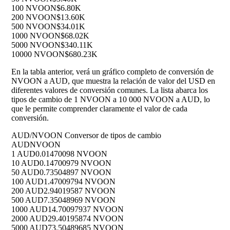
100 NVOON
$6.80K
200 NVOON
$13.60K
500 NVOON
$34.01K
1000 NVOON
$68.02K
5000 NVOON
$340.11K
10000 NVOON
$680.23K
En la tabla anterior, verá un gráfico completo de conversión de
NVOON a AUD, que muestra la relación de valor del USD en
diferentes valores de conversión comunes. La lista abarca los
tipos de cambio de 1 NVOON a 10 000 NVOON a AUD, lo
que le permite comprender claramente el valor de cada
conversión.
AUD/NVOON Conversor de tipos de cambio
AUD
NVOON
1 AUD
0.01470098 NVOON
10 AUD
0.14700979 NVOON
50 AUD
0.73504897 NVOON
100 AUD
1.47009794 NVOON
200 AUD
2.94019587 NVOON
500 AUD
7.35048969 NVOON
1000 AUD
14.70097937 NVOON
2000 AUD
29.40195874 NVOON
5000 AUD
73.50489685 NVOON