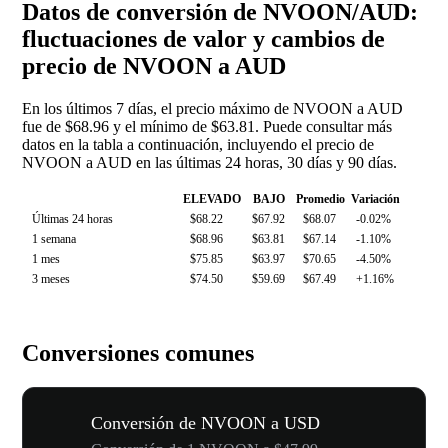
Datos de conversión de NVOON/AUD:
fluctuaciones de valor y cambios de
precio de NVOON a AUD
En los últimos 7 días, el precio máximo de NVOON a AUD
fue de $68.96 y el mínimo de $63.81. Puede consultar más
datos en la tabla a continuación, incluyendo el precio de
NVOON a AUD en las últimas 24 horas, 30 días y 90 días.
ELEVADO
BAJO
Promedio
Variación
Últimas 24 horas
$68.22
$67.92
$68.07
-0.02%
1 semana
$68.96
$63.81
$67.14
-1.10%
1 mes
$75.85
$63.97
$70.65
-4.50%
3 meses
$74.50
$59.69
$67.49
+1.16%
Conversiones comunes
Conversión de NVOON a USD