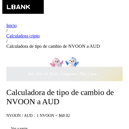
Inicio
/
Calculadora cripto
/
Calculadora de tipo de cambio de NVOON a AUD
Más Allá del Hielo, Lleguemos Más Lejos Juntos ·
$500.000
c
Calculadora de tipo de cambio de
NVOON a AUD
NVOON / AUD：1 NVOON = $68.02
Voy a gastar