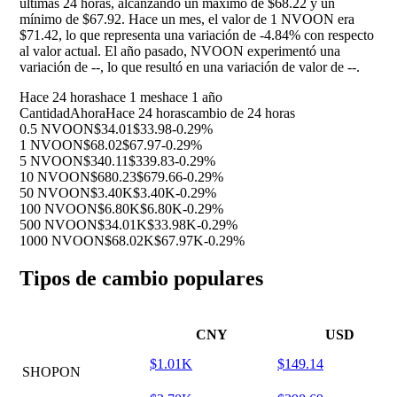
últimas 24 horas, alcanzando un máximo de $68.22 y un
mínimo de $67.92. Hace un mes, el valor de 1 NVOON era
$71.42, lo que representa una variación de
-4.84%
con respecto
al valor actual. El año pasado, NVOON experimentó una
variación de
--
, lo que resultó en una variación de valor de
--
.
Hace 24 horas
hace 1 mes
hace 1 año
Cantidad
Ahora
Hace 24 horas
cambio de 24 horas
0.5 NVOON
$34.01
$33.98
-0.29%
1 NVOON
$68.02
$67.97
-0.29%
5 NVOON
$340.11
$339.83
-0.29%
10 NVOON
$680.23
$679.66
-0.29%
50 NVOON
$3.40K
$3.40K
-0.29%
100 NVOON
$6.80K
$6.80K
-0.29%
500 NVOON
$34.01K
$33.98K
-0.29%
1000 NVOON
$68.02K
$67.97K
-0.29%
Tipos de cambio populares
CNY
USD
$1.01K
$149.14
SHOPON