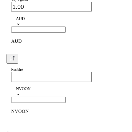
AUD
AUD
Recibiré
NVOON
NVOON