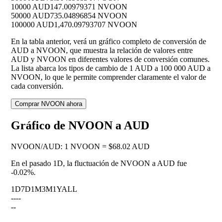
10000 AUD
147.00979371 NVOON
50000 AUD
735.04896854 NVOON
100000 AUD
1,470.09793707 NVOON
En la tabla anterior, verá un gráfico completo de conversión de
AUD a NVOON, que muestra la relación de valores entre
AUD y NVOON en diferentes valores de conversión comunes.
La lista abarca los tipos de cambio de 1 AUD a 100 000 AUD a
NVOON, lo que le permite comprender claramente el valor de
cada conversión.
Comprar NVOON ahora
Gráfico de NVOON a AUD
NVOON
/
AUD
:
1 NVOON = $68.02 AUD
En el pasado 1D, la fluctuación de NVOON a AUD fue
-0.02%
.
1D
7D
1M
3M
1Y
ALL
--
--
--