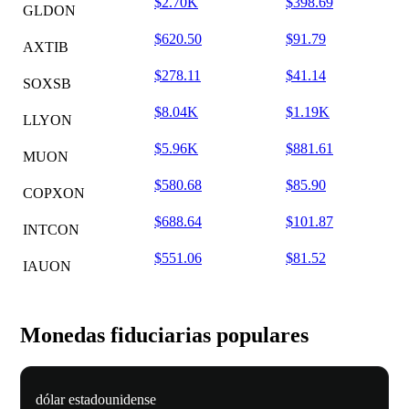
$2.70K
$398.69
GLDON
$620.50
$91.79
AXTIB
$278.11
$41.14
SOXSB
$8.04K
$1.19K
LLYON
$5.96K
$881.61
MUON
$580.68
$85.90
COPXON
$688.64
$101.87
INTCON
$551.06
$81.52
IAUON
Monedas fiduciarias populares
dólar estadounidense