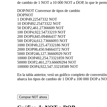
de cambio de 1 NOT a 10 000 NOT a DOP, lo que le permit
DOP/NOT Conversor de tipos de cambio
DOP
NOT
1 DOP
49.22547332 NOT
10 DOP
492.25473322 NOT
50 DOP
2,461.27366609 NOT
100 DOP
4,922.54733219 NOT
200 DOP
9,845.09466437 NOT
500 DOP
24,612.73666093 NOT
1000 DOP
49,225.47332186 NOT
2000 DOP
98,450.94664372 NOT
5000 DOP
246,127.36660929 NOT
10000 DOP
492,254.73321859 NOT
50000 DOP
2,461,273.66609294 NOT
100000 DOP
4,922,547.33218589 NOT
En la tabla anterior, verá un gráfico completo de conversi
abarca los tipos de cambio de 1 DOP a 100 000 DOP a NOT,
Comprar NOT ahora