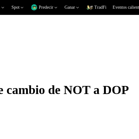
Spot
Predecir
Ganar
TradFi
Eventos calien
 de cambio de NOT a DOP