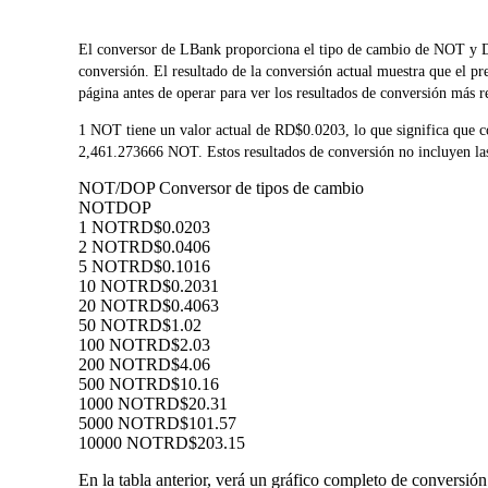
El conversor de LBank proporciona el tipo de cambio de NOT y D
conversión. El resultado de la conversión actual muestra que el 
página antes de operar para ver los resultados de conversión más r
1 NOT tiene un valor actual de RD$0.0203, lo que significa que
2,461.273666 NOT. Estos resultados de conversión no incluyen las
NOT/DOP Conversor de tipos de cambio
NOT
DOP
1 NOT
RD$0.0203
2 NOT
RD$0.0406
5 NOT
RD$0.1016
10 NOT
RD$0.2031
20 NOT
RD$0.4063
50 NOT
RD$1.02
100 NOT
RD$2.03
200 NOT
RD$4.06
500 NOT
RD$10.16
1000 NOT
RD$20.31
5000 NOT
RD$101.57
10000 NOT
RD$203.15
En la tabla anterior, verá un gráfico completo de conversi