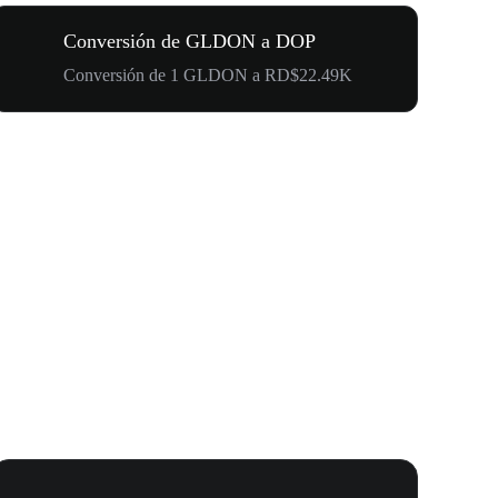
Conversión de GLDON a DOP
Conversión de 1 GLDON a RD$22.49K
Carnaval 