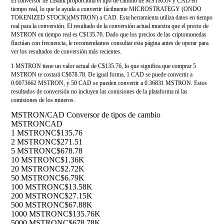
El conversor de LBank proporciona el tipo de cambio de MSTRON y CAD en
tiempo real, lo que le ayuda a convertir fácilmente MICROSTRATEGY (ONDO
TOKENIZED STOCK)(MSTRON) a CAD. Esta herramienta utiliza datos en tiempo
real para la conversión. El resultado de la conversión actual muestra que el precio de
MSTRON en tiempo real es C$135.76. Dado que los precios de las criptomonedas
fluctúan con frecuencia, le recomendamos consultar esta página antes de operar para
ver los resultados de conversión más recientes.
1 MSTRON tiene un valor actual de C$135.76, lo que significa que comprar 5
MSTRON te costará C$678.78. De igual forma, 1 CAD se puede convertir a
0.0073662 MSTRON, y 50 CAD se pueden convertir a 0.36831 MSTRON. Estos
resultados de conversión no incluyen las comisiones de la plataforma ni las
comisiones de los mineros.
MSTRON/CAD Conversor de tipos de cambio
MSTRON
CAD
1 MSTRON
C$135.76
2 MSTRON
C$271.51
5 MSTRON
C$678.78
10 MSTRON
C$1.36K
20 MSTRON
C$2.72K
50 MSTRON
C$6.79K
100 MSTRON
C$13.58K
200 MSTRON
C$27.15K
500 MSTRON
C$67.88K
1000 MSTRON
C$135.76K
5000 MSTRON
C$678.78K