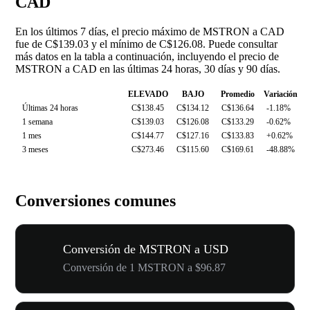
CAD
En los últimos 7 días, el precio máximo de MSTRON a CAD
fue de C$139.03 y el mínimo de C$126.08. Puede consultar
más datos en la tabla a continuación, incluyendo el precio de
MSTRON a CAD en las últimas 24 horas, 30 días y 90 días.
ELEVADO
BAJO
Promedio
Variación
Últimas 24 horas
C$138.45
C$134.12
C$136.64
-1.18%
1 semana
C$139.03
C$126.08
C$133.29
-0.62%
1 mes
C$144.77
C$127.16
C$133.83
+0.62%
3 meses
C$273.46
C$115.60
C$169.61
-48.88%
Conversiones comunes
Conversión de MSTRON a USD
Conversión de 1 MSTRON a $96.87