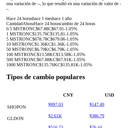
una variación de
--
, lo que resultó en una variación de valor de
-
-
.
Hace 24 horas
hace 1 mes
hace 1 año
Cantidad
Ahora
Hace 24 horas
cambio de 24 horas
0.5 MSTRON
C$67.88
C$67.91
-1.05%
1 MSTRON
C$135.76
C$135.81
-1.05%
5 MSTRON
C$678.78
C$679.06
-1.05%
10 MSTRON
C$1.36K
C$1.36K
-1.05%
50 MSTRON
C$6.79K
C$6.79K
-1.05%
100 MSTRON
C$13.58K
C$13.58K
-1.05%
500 MSTRON
C$67.88K
C$67.91K
-1.05%
1000 MSTRON
C$135.76K
C$135.81K
-1.05%
Tipos de cambio populares
CNY
USD
$997.03
$147.49
SHOPON
$2.61K
$386.79
GLDON
$516.73
$76.44