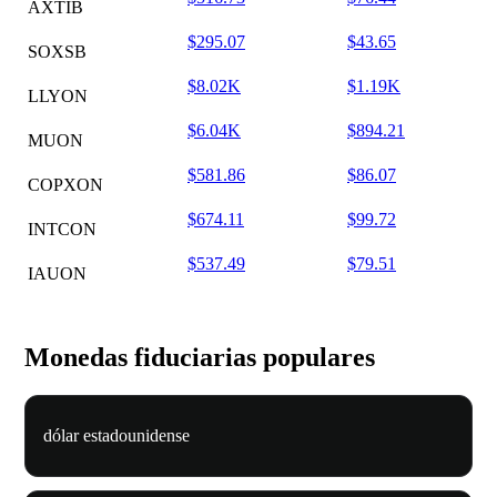
AXTIB
$295.07
$43.65
SOXSB
$8.02K
$1.19K
LLYON
$6.04K
$894.21
MUON
$581.86
$86.07
COPXON
$674.11
$99.72
INTCON
$537.49
$79.51
IAUON
Monedas fiduciarias populares
dólar estadounidense