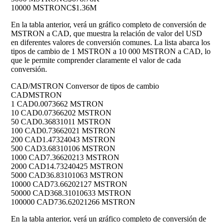
10000 MSTRON
C$1.36M
En la tabla anterior, verá un gráfico completo de conversión de
MSTRON a CAD, que muestra la relación de valor del USD
en diferentes valores de conversión comunes. La lista abarca los
tipos de cambio de 1 MSTRON a 10 000 MSTRON a CAD, lo
que le permite comprender claramente el valor de cada
conversión.
CAD/MSTRON Conversor de tipos de cambio
CAD
MSTRON
1 CAD
0.0073662 MSTRON
10 CAD
0.07366202 MSTRON
50 CAD
0.36831011 MSTRON
100 CAD
0.73662021 MSTRON
200 CAD
1.47324043 MSTRON
500 CAD
3.68310106 MSTRON
1000 CAD
7.36620213 MSTRON
2000 CAD
14.73240425 MSTRON
5000 CAD
36.83101063 MSTRON
10000 CAD
73.66202127 MSTRON
50000 CAD
368.31010633 MSTRON
100000 CAD
736.62021266 MSTRON
En la tabla anterior, verá un gráfico completo de conversión de