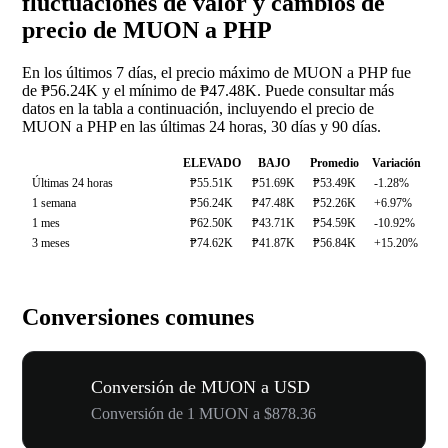
fluctuaciones de valor y cambios de
precio de MUON a PHP
En los últimos 7 días, el precio máximo de MUON a PHP fue
de ₱56.24K y el mínimo de ₱47.48K. Puede consultar más
datos en la tabla a continuación, incluyendo el precio de
MUON a PHP en las últimas 24 horas, 30 días y 90 días.
ELEVADO
BAJO
Promedio
Variación
Últimas 24 horas
₱55.51K
₱51.69K
₱53.49K
-1.28%
1 semana
₱56.24K
₱47.48K
₱52.26K
+6.97%
1 mes
₱62.50K
₱43.71K
₱54.59K
-10.92%
3 meses
₱74.62K
₱41.87K
₱56.84K
+15.20%
Conversiones comunes
Conversión de MUON a USD
Conversión de 1 MUON a $878.36