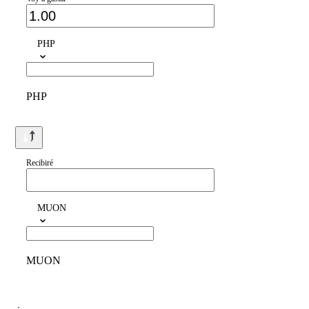
PHP
PHP
Recibiré
MUON
MUON