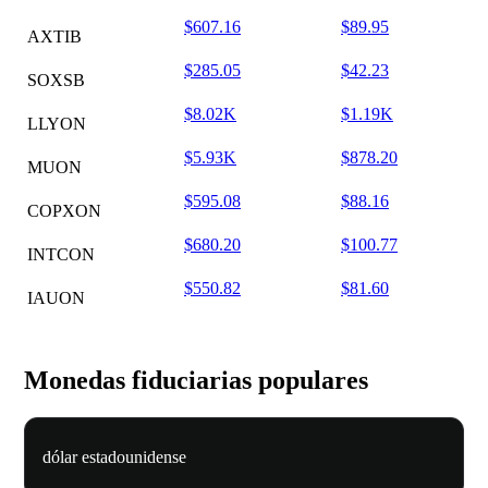
$607.16
$89.95
AXTIB
$285.05
$42.23
SOXSB
$8.02K
$1.19K
LLYON
$5.93K
$878.20
MUON
$595.08
$88.16
COPXON
$680.20
$100.77
INTCON
$550.82
$81.60
IAUON
Monedas fiduciarias populares
dólar estadounidense