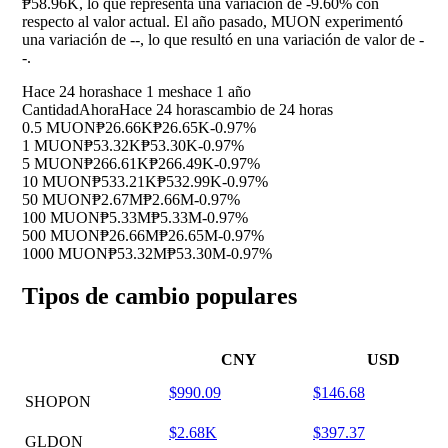
₱58.96K, lo que representa una variación de
-9.60%
con
respecto al valor actual. El año pasado, MUON experimentó
una variación de
--
, lo que resultó en una variación de valor de
-
-
.
Hace 24 horas
hace 1 mes
hace 1 año
Cantidad
Ahora
Hace 24 horas
cambio de 24 horas
0.5 MUON
₱26.66K
₱26.65K
-0.97%
1 MUON
₱53.32K
₱53.30K
-0.97%
5 MUON
₱266.61K
₱266.49K
-0.97%
10 MUON
₱533.21K
₱532.99K
-0.97%
50 MUON
₱2.67M
₱2.66M
-0.97%
100 MUON
₱5.33M
₱5.33M
-0.97%
500 MUON
₱26.66M
₱26.65M
-0.97%
1000 MUON
₱53.32M
₱53.30M
-0.97%
Tipos de cambio populares
CNY
USD
$990.09
$146.68
SHOPON
$2.68K
$397.37
GLDON