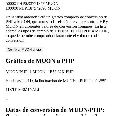
50000 PHP
0.93771347 MUON
100000 PHP
1.87542693 MUON
En la tabla anterior, verá un gráfico completo de conversión de
PHP a MUON, que muestra la relación de valores entre PHP y
MUON en diferentes valores de conversión comunes. La lista
abarca los tipos de cambio de 1 PHP a 100 000 PHP a MUON,
lo que le permite comprender claramente el valor de cada
conversión.
Comprar MUON ahora
Gráfico de MUON a PHP
MUON
/
PHP
:
1 MUON = ₱53.32K PHP
En el pasado 1D, la fluctuación de MUON a PHP fue
-1.28%
.
1D
7D
1M
3M
1Y
ALL
--
--
--
Datos de conversión de MUON/PHP: