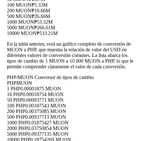
100 MUON
₱5.33M
200 MUON
₱10.66M
500 MUON
₱26.66M
1000 MUON
₱53.32M
5000 MUON
₱266.61M
10000 MUON
₱533.21M
En la tabla anterior, verá un gráfico completo de conversión de
MUON a PHP, que muestra la relación de valor del USD en
diferentes valores de conversión comunes. La lista abarca los
tipos de cambio de 1 MUON a 10 000 MUON a PHP, lo que le
permite comprender claramente el valor de cada conversión.
PHP/MUON Conversor de tipos de cambio
PHP
MUON
1 PHP
0.00001875 MUON
10 PHP
0.00018754 MUON
50 PHP
0.00093771 MUON
100 PHP
0.00187543 MUON
200 PHP
0.00375085 MUON
500 PHP
0.00937713 MUON
1000 PHP
0.01875427 MUON
2000 PHP
0.03750854 MUON
5000 PHP
0.09377135 MUON
10000 PHP
0.18754269 MUON