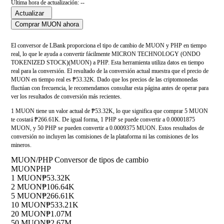
Última hora de actualización: --
Actualizar
Comprar MUON ahora
El conversor de LBank proporciona el tipo de cambio de MUON y PHP en tiempo
real, lo que le ayuda a convertir fácilmente MICRON TECHNOLOGY (ONDO
TOKENIZED STOCK)(MUON) a PHP. Esta herramienta utiliza datos en tiempo
real para la conversión. El resultado de la conversión actual muestra que el precio de
MUON en tiempo real es ₱53.32K. Dado que los precios de las criptomonedas
fluctúan con frecuencia, le recomendamos consultar esta página antes de operar para
ver los resultados de conversión más recientes.
1 MUON tiene un valor actual de ₱53.32K, lo que significa que comprar 5 MUON
te costará ₱266.61K. De igual forma, 1 PHP se puede convertir a 0.00001875
MUON, y 50 PHP se pueden convertir a 0.0009375 MUON. Estos resultados de
conversión no incluyen las comisiones de la plataforma ni las comisiones de los
mineros.
MUON/PHP Conversor de tipos de cambio
MUON
PHP
1 MUON
₱53.32K
2 MUON
₱106.64K
5 MUON
₱266.61K
10 MUON
₱533.21K
20 MUON
₱1.07M
50 MUON
₱2.67M