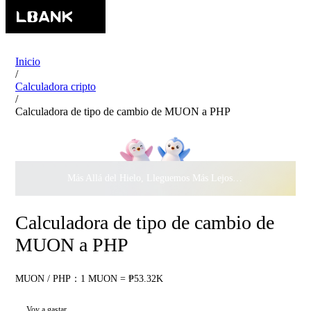
Inicio
/
Calculadora cripto
/
Calculadora de tipo de cambio de MUON a PHP
Más Allá del Hielo, Lleguemos Más Lejos Juntos ·
$500.000
c
Calculadora de tipo de cambio de
MUON a PHP
MUON / PHP：1 MUON = ₱53.32K
Voy a gastar