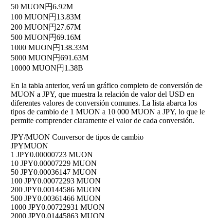
50 MUON
円6.92M
100 MUON
円13.83M
200 MUON
円27.67M
500 MUON
円69.16M
1000 MUON
円138.33M
5000 MUON
円691.63M
10000 MUON
円1.38B
En la tabla anterior, verá un gráfico completo de conversión de
MUON a JPY, que muestra la relación de valor del USD en
diferentes valores de conversión comunes. La lista abarca los
tipos de cambio de 1 MUON a 10 000 MUON a JPY, lo que le
permite comprender claramente el valor de cada conversión.
JPY/MUON Conversor de tipos de cambio
JPY
MUON
1 JPY
0.00000723 MUON
10 JPY
0.00007229 MUON
50 JPY
0.00036147 MUON
100 JPY
0.00072293 MUON
200 JPY
0.00144586 MUON
500 JPY
0.00361466 MUON
1000 JPY
0.00722931 MUON
2000 JPY
0.01445863 MUON