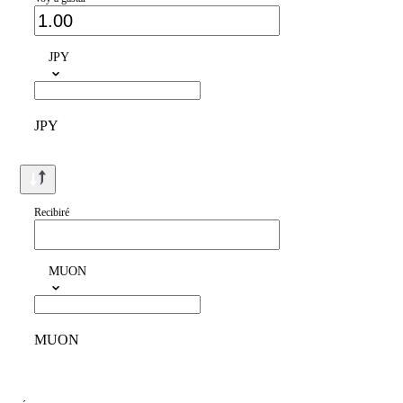
JPY
JPY
Recibiré
MUON
MUON