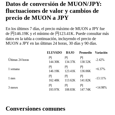
Datos de conversión de MUON/JPY:
fluctuaciones de valor y cambios de
precio de MUON a JPY
En los últimos 7 días, el precio máximo de MUON a JPY fue
de 円146.19K y el mínimo de 円123.41K. Puede consultar más
datos en la tabla a continuación, incluyendo el precio de
MUON a JPY en las últimas 24 horas, 30 días y 90 días.
ELEVADO
BAJO
Promedio
Variación
円
円
円
Últimas 24 horas
-2.42%
144.30K
134.37K
138.52K
円
円
円
1 semana
+6.37%
146.19K
123.41K
136.06K
円
円
円
1 mes
-13.11%
162.48K
113.62K
141.82K
円
円
円
3 meses
+14.98%
193.97K
108.83K
147.74K
Conversiones comunes