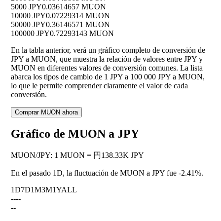
5000 JPY
0.03614657 MUON
10000 JPY
0.07229314 MUON
50000 JPY
0.36146571 MUON
100000 JPY
0.72293143 MUON
En la tabla anterior, verá un gráfico completo de conversión de
JPY a MUON, que muestra la relación de valores entre JPY y
MUON en diferentes valores de conversión comunes. La lista
abarca los tipos de cambio de 1 JPY a 100 000 JPY a MUON,
lo que le permite comprender claramente el valor de cada
conversión.
Comprar MUON ahora
Gráfico de MUON a JPY
MUON
/
JPY
:
1 MUON = 円138.33K JPY
En el pasado 1D, la fluctuación de MUON a JPY fue
-2.41%
.
1D
7D
1M
3M
1Y
ALL
--
--
--