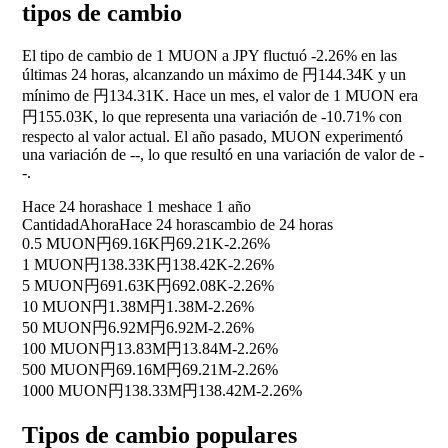
tipos de cambio
El tipo de cambio de 1 MUON a JPY fluctuó
-2.26%
en las
últimas 24 horas, alcanzando un máximo de 円144.34K y un
mínimo de 円134.31K. Hace un mes, el valor de 1 MUON era
円155.03K, lo que representa una variación de
-10.71%
con
respecto al valor actual. El año pasado, MUON experimentó
una variación de
--
, lo que resultó en una variación de valor de
-
-
.
Hace 24 horas
hace 1 mes
hace 1 año
Cantidad
Ahora
Hace 24 horas
cambio de 24 horas
0.5 MUON
円69.16K
円69.21K
-2.26%
1 MUON
円138.33K
円138.42K
-2.26%
5 MUON
円691.63K
円692.08K
-2.26%
10 MUON
円1.38M
円1.38M
-2.26%
50 MUON
円6.92M
円6.92M
-2.26%
100 MUON
円13.83M
円13.84M
-2.26%
500 MUON
円69.16M
円69.21M
-2.26%
1000 MUON
円138.33M
円138.42M
-2.26%
Tipos de cambio populares