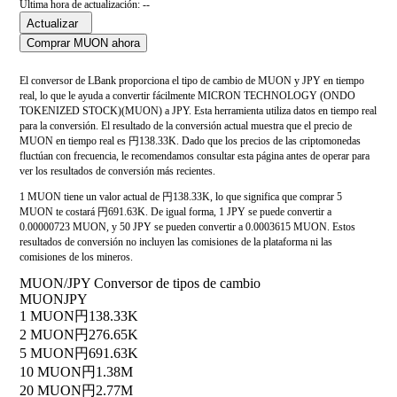
Última hora de actualización: --
Actualizar
Comprar MUON ahora
El conversor de LBank proporciona el tipo de cambio de MUON y JPY en tiempo
real, lo que le ayuda a convertir fácilmente MICRON TECHNOLOGY (ONDO
TOKENIZED STOCK)(MUON) a JPY. Esta herramienta utiliza datos en tiempo real
para la conversión. El resultado de la conversión actual muestra que el precio de
MUON en tiempo real es 円138.33K. Dado que los precios de las criptomonedas
fluctúan con frecuencia, le recomendamos consultar esta página antes de operar para
ver los resultados de conversión más recientes.
1 MUON tiene un valor actual de 円138.33K, lo que significa que comprar 5
MUON te costará 円691.63K. De igual forma, 1 JPY se puede convertir a
0.00000723 MUON, y 50 JPY se pueden convertir a 0.0003615 MUON. Estos
resultados de conversión no incluyen las comisiones de la plataforma ni las
comisiones de los mineros.
MUON/JPY Conversor de tipos de cambio
MUON
JPY
1 MUON
円138.33K
2 MUON
円276.65K
5 MUON
円691.63K
10 MUON
円1.38M
20 MUON
円2.77M