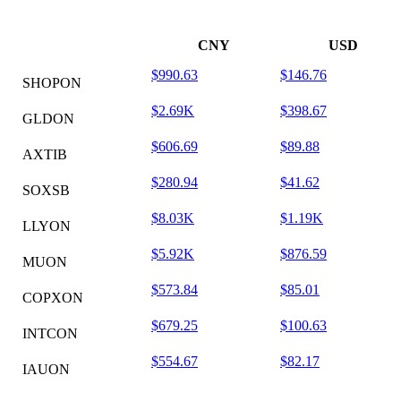
CNY
USD
$990.63
$146.76
SHOPON
$2.69K
$398.67
GLDON
$606.69
$89.88
AXTIB
$280.94
$41.62
SOXSB
$8.03K
$1.19K
LLYON
$5.92K
$876.59
MUON
$573.84
$85.01
COPXON
$679.25
$100.63
INTCON
$554.67
$82.17
IAUON