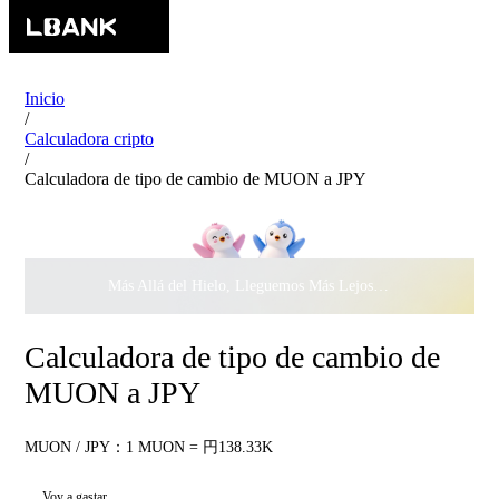
Inicio
/
Calculadora cripto
/
Calculadora de tipo de cambio de MUON a JPY
Más Allá del Hielo, Lleguemos Más Lejos Juntos ·
$500.000
c
Calculadora de tipo de cambio de
MUON a JPY
MUON / JPY：1 MUON = 円138.33K
Voy a gastar