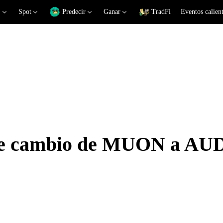
Spot
Predecir
Ganar
TradFi
Eventos calien
 de cambio de MUON a AU