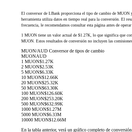
El conversor de LBank proporciona el tipo de cambio de M
herramienta utiliza datos en tiempo real para la conversión. El r
frecuencia, le recomendamos consultar esta página antes de operar 
1 MUON tiene un valor actual de $1.27K, lo que significa que 
MUON. Estos resultados de conversión no incluyen las comisiones 
MUON/AUD Conversor de tipos de cambio
MUON
AUD
1 MUON
$1.27K
2 MUON
$2.53K
5 MUON
$6.33K
10 MUON
$12.66K
20 MUON
$25.32K
50 MUON
$63.30K
100 MUON
$126.60K
200 MUON
$253.20K
500 MUON
$632.99K
1000 MUON
$1.27M
5000 MUON
$6.33M
10000 MUON
$12.66M
En la tabla anterior, verá un gráfico completo de conversi