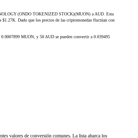
CRON TECHNOLOGY (ONDO TOKENIZED STOCK)(MUON) a AUD. Esta
es $1.27K. Dado que los precios de las criptomonedas fluctúan con
r a 0.0007899 MUON, y 50 AUD se pueden convertir a 0.039495
tes valores de conversión comunes. La lista abarca los