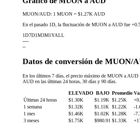
Gráfico de MUON a AUD
MUON
/
AUD
:
1 MUON = $1.27K AUD
En el pasado 1D, la fluctuación de MUON a AUD fue
+0.
1D
7D
1M
3M
1Y
ALL
--
--
--
Datos de conversión de MUON/AU
En los últimos 7 días, el precio máximo de MUON a AUD fu
AUD en las últimas 24 horas, 30 días y 90 días.
ELEVADO
BAJO
Promedio
Va
Últimas 24 horas
$1.30K
$1.19K
$1.25K
+0
1 semana
$1.32K
$1.11K
$1.22K
-1
1 mes
$1.46K
$1.02K
$1.28K
-7
3 meses
$1.75K
$980.91
$1.33K
+1