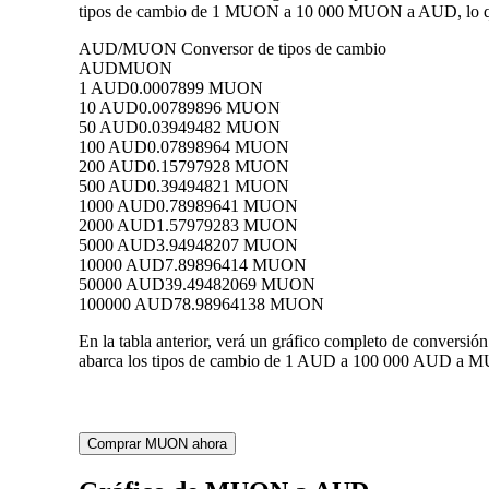
tipos de cambio de 1 MUON a 10 000 MUON a AUD, lo que 
AUD/MUON Conversor de tipos de cambio
AUD
MUON
1 AUD
0.0007899 MUON
10 AUD
0.00789896 MUON
50 AUD
0.03949482 MUON
100 AUD
0.07898964 MUON
200 AUD
0.15797928 MUON
500 AUD
0.39494821 MUON
1000 AUD
0.78989641 MUON
2000 AUD
1.57979283 MUON
5000 AUD
3.94948207 MUON
10000 AUD
7.89896414 MUON
50000 AUD
39.49482069 MUON
100000 AUD
78.98964138 MUON
En la tabla anterior, verá un gráfico completo de conver
abarca los tipos de cambio de 1 AUD a 100 000 AUD a MUO
Comprar MUON ahora