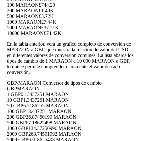
100 MARAON
£744.20
200 MARAON
£1.49K
500 MARAON
£3.72K
1000 MARAON
£7.44K
5000 MARAON
£37.21K
10000 MARAON
£74.42K
En la tabla anterior, verá un gráfico completo de conversión de
MARAON a GBP, que muestra la relación de valor del USD
en diferentes valores de conversión comunes. La lista abarca los
tipos de cambio de 1 MARAON a 10 000 MARAON a GBP,
lo que le permite comprender claramente el valor de cada
conversión.
GBP/MARAON Conversor de tipos de cambio
GBP
MARAON
1 GBP
0.13437251 MARAON
10 GBP
1.3437251 MARAON
50 GBP
6.7186255 MARAON
100 GBP
13.437251 MARAON
200 GBP
26.87450199 MARAON
500 GBP
67.18625498 MARAON
1000 GBP
134.37250996 MARAON
2000 GBP
268.74501992 MARAON
5000 GBP
671.8625498 MARAON