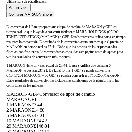
Última hora de actualización: --
Actualizar
Comprar MARAON ahora
El conversor de LBank proporciona el tipo de cambio de MARAON y GBP en
tiempo real, lo que le ayuda a convertir fácilmente MARA HOLDINGS (ONDO
TOKENIZED STOCK)(MARAON) a GBP. Esta herramienta utiliza datos en tiempo
real para la conversión. El resultado de la conversión actual muestra que el precio de
MARAON en tiempo real es £7.44. Dado que los precios de las criptomonedas
fluctúan con frecuencia, le recomendamos consultar esta página antes de operar para
ver los resultados de conversión más recientes.
1 MARAON tiene un valor actual de £7.44, lo que significa que comprar 5
MARAON te costará £37.21. De igual forma, 1 GBP se puede convertir a
0.13437251 MARAON, y 50 GBP se pueden convertir a 6.7186255 MARAON.
Estos resultados de conversión no incluyen las comisiones de la plataforma ni las
comisiones de los mineros.
MARAON/GBP Conversor de tipos de cambio
MARAON
GBP
1 MARAON
£7.44
2 MARAON
£14.88
5 MARAON
£37.21
10 MARAON
£74.42
20 MARAON
£148.84
50 MARAON
£372.10