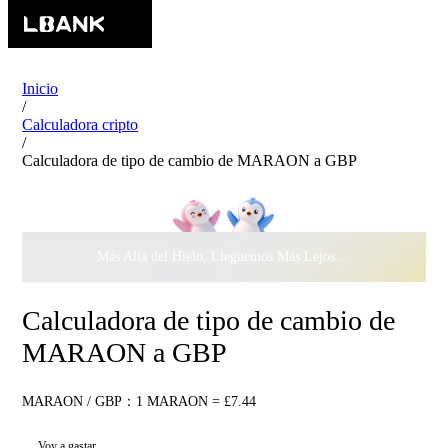
Inicio
/
Calculadora cripto
/
Calculadora de tipo de cambio de MARAON a GBP
Más Allá del Hielo, Lleguemos Más Lejos Juntos ·
$500.000
c
Calculadora de tipo de cambio de
MARAON a GBP
MARAON / GBP：1 MARAON = £7.44
Voy a gastar