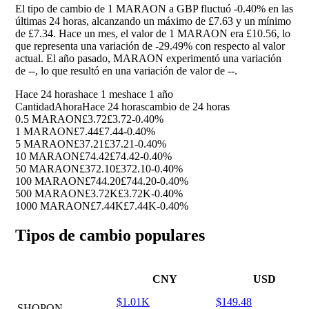
El tipo de cambio de 1 MARAON a GBP fluctuó
-0.40%
en las
últimas 24 horas, alcanzando un máximo de £7.63 y un mínimo
de £7.34. Hace un mes, el valor de 1 MARAON era £10.56, lo
que representa una variación de
-29.49%
con respecto al valor
actual. El año pasado, MARAON experimentó una variación
de
--
, lo que resultó en una variación de valor de
--
.
Hace 24 horas
hace 1 mes
hace 1 año
Cantidad
Ahora
Hace 24 horas
cambio de 24 horas
0.5 MARAON
£3.72
£3.72
-0.40%
1 MARAON
£7.44
£7.44
-0.40%
5 MARAON
£37.21
£37.21
-0.40%
10 MARAON
£74.42
£74.42
-0.40%
50 MARAON
£372.10
£372.10
-0.40%
100 MARAON
£744.20
£744.20
-0.40%
500 MARAON
£3.72K
£3.72K
-0.40%
1000 MARAON
£7.44K
£7.44K
-0.40%
Tipos de cambio populares
CNY
USD
$1.01K
$149.48
SHOPON