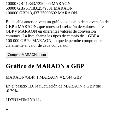
10000 GBP
1,343.7250996 MARAON
50000 GBP
6,718.62549801 MARAON
100000 GBP
13,437.25099602 MARAON
En la tabla anterior, verá un gráfico completo de conversión de
GBP a MARAON, que muestra la relación de valores entre
GBP y MARAON en diferentes valores de conversión
comunes. La lista abarca los tipos de cambio de 1 GBP a
100 000 GBP a MARAON, lo que le permite comprender
claramente el valor de cada conversión.
Comprar MARAON ahora
Gráfico de MARAON a GBP
MARAON
/
GBP
:
1 MARAON = £7.44 GBP
En el pasado 1D, la fluctuación de MARAON a GBP fue
-0.39%
.
1D
7D
1M
3M
1Y
ALL
--
--
--