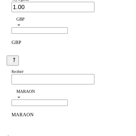
GBP
GBP
Recibiré
MARAON
MARAON