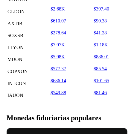
$2.68K
$397.40
GLDON
$610.07
$90.38
AXTIB
$278.64
$41.28
SOXSB
$7.97K
$1.18K
LLYON
$5.98K
$886.01
MUON
$577.37
$85.54
COPXON
$686.14
$101.65
INTCON
$549.88
$81.46
IAUON
Monedas fiduciarias populares