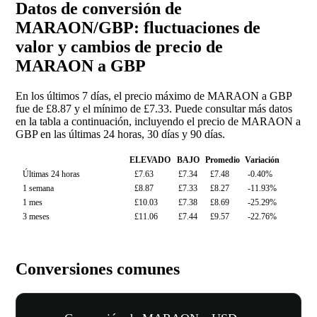
Datos de conversión de
MARAON/GBP: fluctuaciones de
valor y cambios de precio de
MARAON a GBP
En los últimos 7 días, el precio máximo de MARAON a GBP
fue de £8.87 y el mínimo de £7.33. Puede consultar más datos
en la tabla a continuación, incluyendo el precio de MARAON a
GBP en las últimas 24 horas, 30 días y 90 días.
ELEVADO
BAJO
Promedio
Variación
Últimas 24 horas
£7.63
£7.34
£7.48
-0.40%
1 semana
£8.87
£7.33
£8.27
-11.93%
1 mes
£10.03
£7.38
£8.69
-25.29%
3 meses
£11.06
£7.44
£9.57
-22.76%
Conversiones comunes