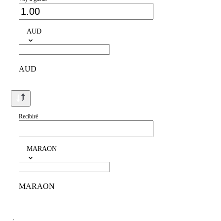
AUD
AUD
Recibiré
MARAON
MARAON