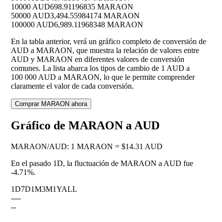
10000 AUD
698.91196835 MARAON
50000 AUD
3,494.55984174 MARAON
100000 AUD
6,989.11968348 MARAON
En la tabla anterior, verá un gráfico completo de conversión de
AUD a MARAON, que muestra la relación de valores entre
AUD y MARAON en diferentes valores de conversión
comunes. La lista abarca los tipos de cambio de 1 AUD a
100 000 AUD a MARAON, lo que le permite comprender
claramente el valor de cada conversión.
Comprar MARAON ahora
Gráfico de MARAON a AUD
MARAON
/
AUD
:
1 MARAON = $14.31 AUD
En el pasado 1D, la fluctuación de MARAON a AUD fue
-4.71%
.
1D
7D
1M
3M
1Y
ALL
--
--
--