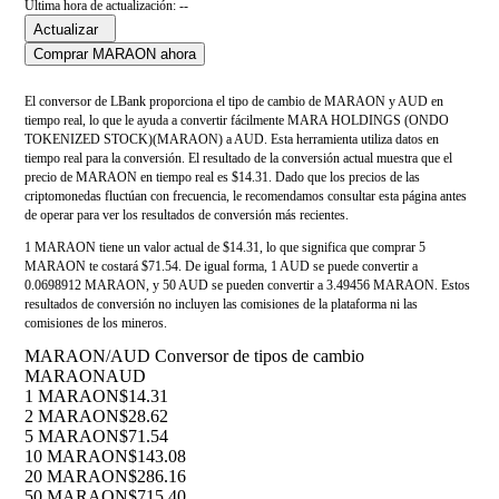
Última hora de actualización: --
Actualizar
Comprar MARAON ahora
El conversor de LBank proporciona el tipo de cambio de MARAON y AUD en
tiempo real, lo que le ayuda a convertir fácilmente MARA HOLDINGS (ONDO
TOKENIZED STOCK)(MARAON) a AUD. Esta herramienta utiliza datos en
tiempo real para la conversión. El resultado de la conversión actual muestra que el
precio de MARAON en tiempo real es $14.31. Dado que los precios de las
criptomonedas fluctúan con frecuencia, le recomendamos consultar esta página antes
de operar para ver los resultados de conversión más recientes.
1 MARAON tiene un valor actual de $14.31, lo que significa que comprar 5
MARAON te costará $71.54. De igual forma, 1 AUD se puede convertir a
0.0698912 MARAON, y 50 AUD se pueden convertir a 3.49456 MARAON. Estos
resultados de conversión no incluyen las comisiones de la plataforma ni las
comisiones de los mineros.
MARAON/AUD Conversor de tipos de cambio
MARAON
AUD
1 MARAON
$14.31
2 MARAON
$28.62
5 MARAON
$71.54
10 MARAON
$143.08
20 MARAON
$286.16
50 MARAON
$715.40