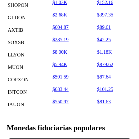
$1.03K
$152.16
SHOPON
$2.68K
$397.35
GLDON
$604.87
$89.61
AXTIB
$285.19
$42.25
SOXSB
$8.00K
$1.18K
LLYON
$5.94K
$879.62
MUON
$591.59
$87.64
COPXON
$683.44
$101.25
INTCON
$550.97
$81.63
IAUON
Monedas fiduciarias populares