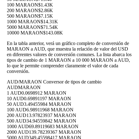
100 MARAON
$1.43K
200 MARAON
$2.86K
500 MARAON
$7.15K
1000 MARAON
$14.31K
5000 MARAON
$71.54K
10000 MARAON
$143.08K
En la tabla anterior, verá un gráfico completo de conversión de
MARAON a AUD, que muestra la relación de valor del USD
en diferentes valores de conversión comunes. La lista abarca los
tipos de cambio de 1 MARAON a 10 000 MARAON a AUD,
lo que le permite comprender claramente el valor de cada
conversión.
AUD/MARAON Conversor de tipos de cambio
AUD
MARAON
1 AUD
0.0698912 MARAON
10 AUD
0.69891197 MARAON
50 AUD
3.49455984 MARAON
100 AUD
6.98911968 MARAON
200 AUD
13.97823937 MARAON
500 AUD
34.94559842 MARAON
1000 AUD
69.89119683 MARAON
2000 AUD
139.78239367 MARAON
5000 AUD
349.45598417 MARAON