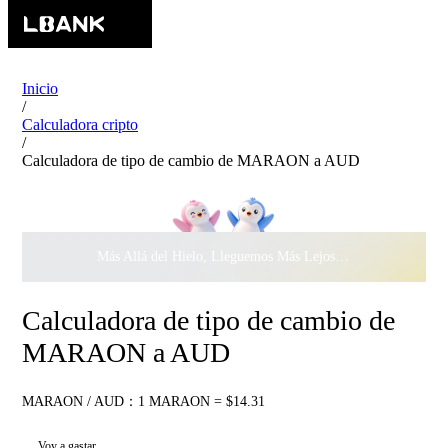
Inicio
/
Calculadora cripto
/
Calculadora de tipo de cambio de MARAON a AUD
Más Allá del Hielo, Lleguemos Más Lejos Juntos ·
$500.000
c
Calculadora de tipo de cambio de
MARAON a AUD
MARAON / AUD：1 MARAON = $14.31
Voy a gastar