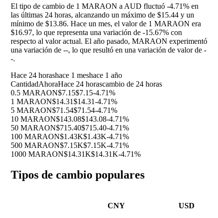
El tipo de cambio de 1 MARAON a AUD fluctuó
-4.71%
en
las últimas 24 horas, alcanzando un máximo de $15.44 y un
mínimo de $13.86. Hace un mes, el valor de 1 MARAON era
$16.97, lo que representa una variación de
-15.67%
con
respecto al valor actual. El año pasado, MARAON experimentó
una variación de
--
, lo que resultó en una variación de valor de
-
-
.
Hace 24 horas
hace 1 mes
hace 1 año
Cantidad
Ahora
Hace 24 horas
cambio de 24 horas
0.5 MARAON
$7.15
$7.15
-4.71%
1 MARAON
$14.31
$14.31
-4.71%
5 MARAON
$71.54
$71.54
-4.71%
10 MARAON
$143.08
$143.08
-4.71%
50 MARAON
$715.40
$715.40
-4.71%
100 MARAON
$1.43K
$1.43K
-4.71%
500 MARAON
$7.15K
$7.15K
-4.71%
1000 MARAON
$14.31K
$14.31K
-4.71%
Tipos de cambio populares
CNY
USD