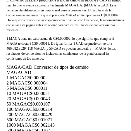
El conversor de LBank proporciona el tipo de cambio de MAGA y CAD en tiempo
real, lo que le ayuda a convertir fácilmente MAGA HAT(MAGA) a CAD. Esta
herramienta utiliza datos en tiempo real para la conversión. El resultado de la
conversión actual muestra que el precio de MAGA en tiempo real es C$0.000002.
Dado que los precios de las criptomonedas fluctúan con frecuencia, le recomendamos
consultar esta página antes de operar para ver los resultados de conversión más
recientes.
1 MAGA tiene un valor actual de C$0.000002, lo que significa que comprar 5
MAGA te costará C$0.000011. De igual forma, 1 CAD se puede convertir a
466,682.35294118 MAGA, y 50 CAD se pueden convertir a -- MAGA. Estos
resultados de conversión no incluyen las comisiones de la plataforma ni las
comisiones de los mineros.
MAGA/CAD Conversor de tipos de cambio
MAGA
CAD
1 MAGA
C$0.000002
2 MAGA
C$0.000004
5 MAGA
C$0.000011
10 MAGA
C$0.000021
20 MAGA
C$0.000043
50 MAGA
C$0.000107
100 MAGA
C$0.000214
200 MAGA
C$0.000429
500 MAGA
C$0.001071
1000 MAGA
C$0.002143
5000 MAGA
C$0.0107