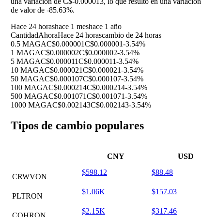
una variación de C$-0.000013, lo que resultó en una variación
de valor de
-85.63%
.
Hace 24 horas
hace 1 mes
hace 1 año
Cantidad
Ahora
Hace 24 horas
cambio de 24 horas
0.5 MAGA
C$0.000001
C$0.000001
-3.54%
1 MAGA
C$0.000002
C$0.000002
-3.54%
5 MAGA
C$0.000011
C$0.000011
-3.54%
10 MAGA
C$0.000021
C$0.000021
-3.54%
50 MAGA
C$0.000107
C$0.000107
-3.54%
100 MAGA
C$0.000214
C$0.000214
-3.54%
500 MAGA
C$0.001071
C$0.001071
-3.54%
1000 MAGA
C$0.002143
C$0.002143
-3.54%
Tipos de cambio populares
CNY
USD
$598.12
$88.48
CRWVON
$1.06K
$157.03
PLTRON
$2.15K
$317.46
COHRON