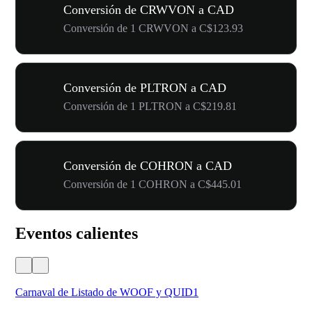
Conversión de CRWVON a CAD
Conversión de 1 CRWVON a C$123.93
Conversión de PLTRON a CAD
Conversión de 1 PLTRON a C$219.81
Conversión de COHRON a CAD
Conversión de 1 COHRON a C$445.01
Eventos calientes
Carnaval de Listado de WOOF y QUID1
Tu 