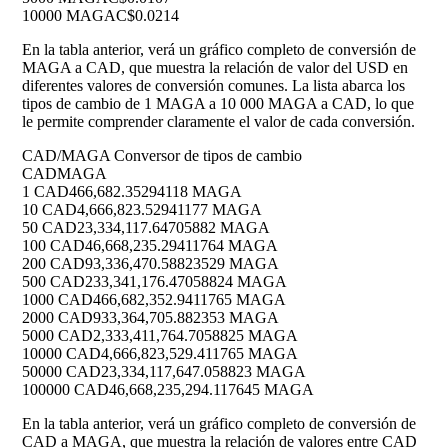
10000 MAGA
C$0.0214
En la tabla anterior, verá un gráfico completo de conversión de
MAGA a CAD, que muestra la relación de valor del USD en
diferentes valores de conversión comunes. La lista abarca los
tipos de cambio de 1 MAGA a 10 000 MAGA a CAD, lo que
le permite comprender claramente el valor de cada conversión.
CAD/MAGA Conversor de tipos de cambio
CAD
MAGA
1 CAD
466,682.35294118 MAGA
10 CAD
4,666,823.52941177 MAGA
50 CAD
23,334,117.64705882 MAGA
100 CAD
46,668,235.29411764 MAGA
200 CAD
93,336,470.58823529 MAGA
500 CAD
233,341,176.47058824 MAGA
1000 CAD
466,682,352.9411765 MAGA
2000 CAD
933,364,705.882353 MAGA
5000 CAD
2,333,411,764.7058825 MAGA
10000 CAD
4,666,823,529.411765 MAGA
50000 CAD
23,334,117,647.058823 MAGA
100000 CAD
46,668,235,294.117645 MAGA
En la tabla anterior, verá un gráfico completo de conversión de
CAD a MAGA, que muestra la relación de valores entre CAD