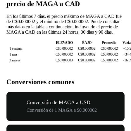
precio de MAGA a CAD
En los últimos 7 días, el precio máximo de MAGA a CAD fue
de C$0.000002 y el mínimo de C$0.000002. Puede consultar
más datos en la tabla a continuación, incluyendo el precio de
MAGA a CAD en las últimas 24 horas, 30 días y 90 días.
ELEVADO
BAJO
Promedio
Varia
1 semana
C$0.000002
C$0.000002
C$0.000002
+15.
1 mes
C$0.000002
C$0.000002
C$0.000002
+34.
3 meses
C$0.000003
C$0.000002
C$0.000002
-16.
Conversiones comunes
Conversión de MAGA a USD
Conversión de 1 MAGA a $0.000002