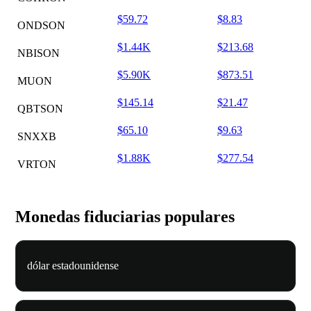
$59.72
$8.83
ONDSON
$1.44K
$213.68
NBISON
$5.90K
$873.51
MUON
$145.14
$21.47
QBTSON
$65.10
$9.63
SNXXB
$1.88K
$277.54
VRTON
Monedas fiduciarias populares
dólar estadounidense