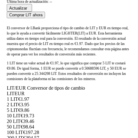
Última hora de actualización: --
Actualizar
Comprar LIT ahora
El conversor de LBank proporciona el tipo de cambio de LIT y EUR en tiempo real,
lo que le ayuda a convertir fácilmente LIGHTER(LIT) a EUR. Esta herramienta
utiliza datos en tiempo real para la conversión. El resultado de la conversión actual
muestra que el precio de LIT en tiempo real es €1.97. Dado que los precios de las
criptomonedas fluctúan con frecuencia, le recomendamos consultar esta página antes
de operar para ver los resultados de conversión más recientes.
1 LIT tiene un valor actual de €1.97, lo que significa que comprar 5 LIT te costará
€9.86. De igual forma, 1 EUR se puede convertir a 0.50688596 LIT, y 50 EUR se
pueden convertir a 25.344298 LIT. Estos resultados de conversión no incluyen las
comisiones de la plataforma ni las comisiones de los mineros.
LIT/EUR Conversor de tipos de cambio
LIT
EUR
1 LIT
€1.97
2 LIT
€3.95
5 LIT
€9.86
10 LIT
€19.73
20 LIT
€39.46
50 LIT
€98.64
100 LIT
€197.28
200 LIT
€394.57