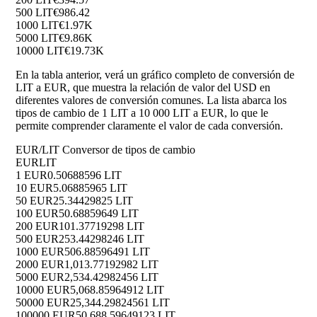
500 LIT
€986.42
1000 LIT
€1.97K
5000 LIT
€9.86K
10000 LIT
€19.73K
En la tabla anterior, verá un gráfico completo de conversión de
LIT a EUR, que muestra la relación de valor del USD en
diferentes valores de conversión comunes. La lista abarca los
tipos de cambio de 1 LIT a 10 000 LIT a EUR, lo que le
permite comprender claramente el valor de cada conversión.
EUR/LIT Conversor de tipos de cambio
EUR
LIT
1 EUR
0.50688596 LIT
10 EUR
5.06885965 LIT
50 EUR
25.34429825 LIT
100 EUR
50.68859649 LIT
200 EUR
101.37719298 LIT
500 EUR
253.44298246 LIT
1000 EUR
506.88596491 LIT
2000 EUR
1,013.77192982 LIT
5000 EUR
2,534.42982456 LIT
10000 EUR
5,068.85964912 LIT
50000 EUR
25,344.29824561 LIT
100000 EUR
50,688.59649123 LIT