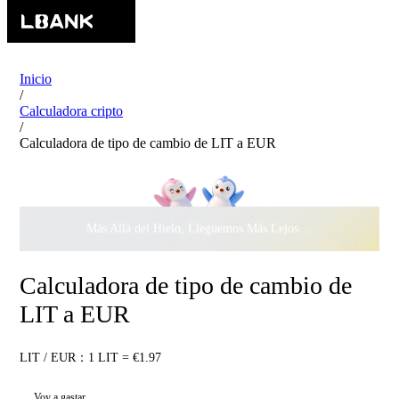
Inicio
/
Calculadora cripto
/
Calculadora de tipo de cambio de LIT a EUR
Más Allá del Hielo, Lleguemos Más Lejos Juntos ·
$500.000
c
Calculadora de tipo de cambio de
LIT a EUR
LIT / EUR：1 LIT = €1.97
Voy a gastar