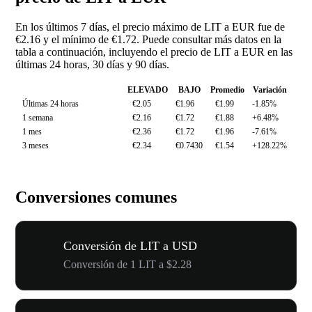
En los últimos 7 días, el precio máximo de LIT a EUR fue de
€2.16 y el mínimo de €1.72. Puede consultar más datos en la
tabla a continuación, incluyendo el precio de LIT a EUR en las
últimas 24 horas, 30 días y 90 días.
ELEVADO
BAJO
Promedio
Variación
Últimas 24 horas
€2.05
€1.96
€1.99
-1.85%
1 semana
€2.16
€1.72
€1.88
+6.48%
1 mes
€2.36
€1.72
€1.96
-7.61%
3 meses
€2.34
€0.7430
€1.54
+128.22%
Conversiones comunes
Conversión de LIT a USD
Conversión de 1 LIT a $2.28