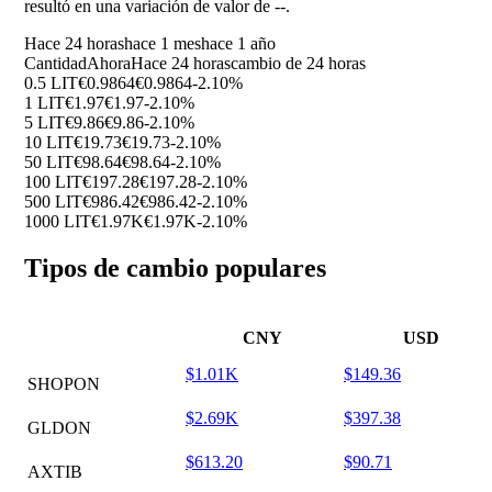
resultó en una variación de valor de
--
.
Hace 24 horas
hace 1 mes
hace 1 año
Cantidad
Ahora
Hace 24 horas
cambio de 24 horas
0.5 LIT
€0.9864
€0.9864
-2.10%
1 LIT
€1.97
€1.97
-2.10%
5 LIT
€9.86
€9.86
-2.10%
10 LIT
€19.73
€19.73
-2.10%
50 LIT
€98.64
€98.64
-2.10%
100 LIT
€197.28
€197.28
-2.10%
500 LIT
€986.42
€986.42
-2.10%
1000 LIT
€1.97K
€1.97K
-2.10%
Tipos de cambio populares
CNY
USD
$1.01K
$149.36
SHOPON
$2.69K
$397.38
GLDON
$613.20
$90.71
AXTIB