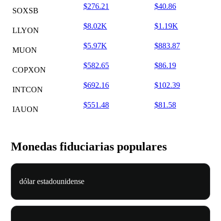
$276.21
$40.86
SOXSB
$8.02K
$1.19K
LLYON
$5.97K
$883.87
MUON
$582.65
$86.19
COPXON
$692.16
$102.39
INTCON
$551.48
$81.58
IAUON
Monedas fiduciarias populares
dólar estadounidense