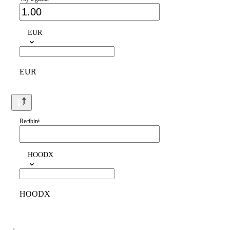
EUR
EUR
Recibiré
HOODX
HOODX