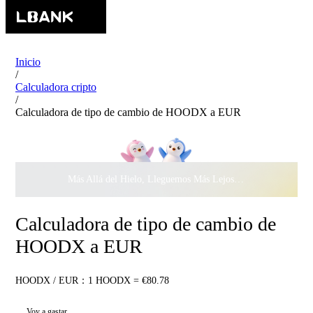
Inicio
/
Calculadora cripto
/
Calculadora de tipo de cambio de HOODX a EUR
Más Allá del Hielo, Lleguemos Más Lejos Juntos ·
$500.000
c
Calculadora de tipo de cambio de
HOODX a EUR
HOODX / EUR：1 HOODX = €80.78
Voy a gastar