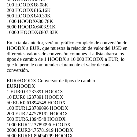
100 HOODX
€8.08K
200 HOODX
€16.16K
500 HOODX
€40.39K
1000 HOODX
€80.78K
5000 HOODX
€403.91K
10000 HOODX
€807.83K
En la tabla anterior, verá un gráfico completo de conversión de
HOODX a EUR, que muestra la relación de valor del USD en
diferentes valores de conversión comunes. La lista abarca los
tipos de cambio de 1 HOODX a 10 000 HOODX a EUR, lo
que le permite comprender claramente el valor de cada
conversión.
EUR/HOODX Conversor de tipos de cambio
EUR
HOODX
1 EUR
0.01237891 HOODX
10 EUR
0.1237891 HOODX
50 EUR
0.61894548 HOODX
100 EUR
1.23789096 HOODX
200 EUR
2.47578192 HOODX
500 EUR
6.1894548 HOODX
1000 EUR
12.3789096 HOODX
2000 EUR
24.75781919 HOODX
5000 EUR
61.89454799 HOODX