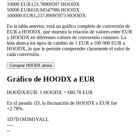
10000 EUR
123.78909597 HOODX
50000 EUR
618.94547986 HOODX
100000 EUR
1,237.89095973 HOODX
En la tabla anterior, verá un gráfico completo de conversión de
EUR a HOODX, que muestra la relación de valores entre EUR
y HOODX en diferentes valores de conversión comunes. La
lista abarca los tipos de cambio de 1 EUR a 100 000 EUR a
HOODX, lo que le permite comprender claramente el valor de
cada conversión.
Comprar HOODX ahora
Gráfico de HOODX a EUR
HOODX
/
EUR
:
1 HOODX = €80.78 EUR
En el pasado 1D, la fluctuación de HOODX a EUR fue
+2.78%
.
1D
7D
1M
3M
1Y
ALL
--
--
--