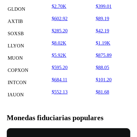
$2.70K
$399.01
GLDON
$602.92
$89.19
AXTIB
$285.20
$42.19
SOXSB
$8.02K
$1.19K
LLYON
$5.92K
$875.89
MUON
$595.20
$88.05
COPXON
$684.11
$101.20
INTCON
$552.13
$81.68
IAUON
Monedas fiduciarias populares