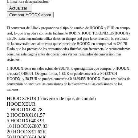
Última hora de actualización: --
Actualizar
Comprar HOODX ahora
El conversor de LBank proporciona el tipo de cambio de HOODX y EUR en tiempo
real, lo que le ayuda a convertir fácilmente ROBINHOOD TOKENIZED(HOODX)
a EUR. Esta herramienta utiliza datos en tiempo real para la conversión. El resultado
de la conversión actual muestra que el precio de HOODX en tiempo real es €80.78.
Dado que los precios de las criptomonedas fluctúan con frecuencia, le recomendamos
consultar esta página antes de operar para ver los resultados de conversión más
recientes.
1 HOODX tiene un valor actual de €80.78, lo que significa que comprar 5 HOODX
te costará €403.91. De igual forma, 1 EUR se puede convertir a 0.01237891
HOODX, y 50 EUR se pueden convertir a 0.6189455 HOODX. Estos resultados de
conversión no incluyen las comisiones de la plataforma ni las comisiones de los
mineros.
HOODX/EUR Conversor de tipos de cambio
HOODX
EUR
1 HOODX
€80.78
2 HOODX
€161.57
5 HOODX
€403.91
10 HOODX
€807.83
20 HOODX
€1.62K
50 HOODX
€4.04K