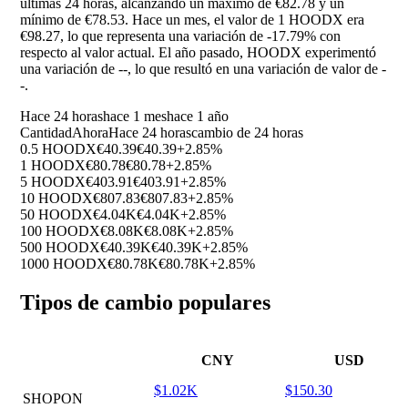
últimas 24 horas, alcanzando un máximo de €82.78 y un
mínimo de €78.53. Hace un mes, el valor de 1 HOODX era
€98.27, lo que representa una variación de
-17.79%
con
respecto al valor actual. El año pasado, HOODX experimentó
una variación de
--
, lo que resultó en una variación de valor de
-
-
.
Hace 24 horas
hace 1 mes
hace 1 año
Cantidad
Ahora
Hace 24 horas
cambio de 24 horas
0.5 HOODX
€40.39
€40.39
+2.85%
1 HOODX
€80.78
€80.78
+2.85%
5 HOODX
€403.91
€403.91
+2.85%
10 HOODX
€807.83
€807.83
+2.85%
50 HOODX
€4.04K
€4.04K
+2.85%
100 HOODX
€8.08K
€8.08K
+2.85%
500 HOODX
€40.39K
€40.39K
+2.85%
1000 HOODX
€80.78K
€80.78K
+2.85%
Tipos de cambio populares
CNY
USD
$1.02K
$150.30
SHOPON