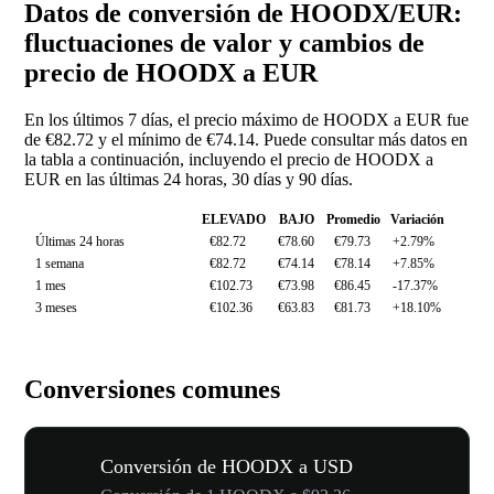
Datos de conversión de HOODX/EUR:
fluctuaciones de valor y cambios de
precio de HOODX a EUR
En los últimos 7 días, el precio máximo de HOODX a EUR fue
de €82.72 y el mínimo de €74.14. Puede consultar más datos en
la tabla a continuación, incluyendo el precio de HOODX a
EUR en las últimas 24 horas, 30 días y 90 días.
ELEVADO
BAJO
Promedio
Variación
Últimas 24 horas
€82.72
€78.60
€79.73
+2.79%
1 semana
€82.72
€74.14
€78.14
+7.85%
1 mes
€102.73
€73.98
€86.45
-17.37%
3 meses
€102.36
€63.83
€81.73
+18.10%
Conversiones comunes
Conversión de HOODX a USD