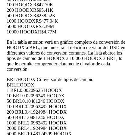
100 HOODX
R$47.70K
200 HOODX
R$95.41K
500 HOODX
R$238.52K
1000 HOODX
R$477.04K
5000 HOODX
R$2.39M
10000 HOODX
R$4.77M
En la tabla anterior, verá un gráfico completo de conversión de
HOODX a BRL, que muestra la relación de valor del USD en
diferentes valores de conversión comunes. La lista abarca los
tipos de cambio de 1 HOODX a 10 000 HOODX a BRL, lo
que le permite comprender claramente el valor de cada
conversión.
BRL/HOODX Conversor de tipos de cambio
BRL
HOODX
1 BRL
0.00209625 HOODX
10 BRL
0.02096249 HOODX
50 BRL
0.10481246 HOODX
100 BRL
0.20962492 HOODX
200 BRL
0.41924984 HOODX
500 BRL
1.0481246 HOODX
1000 BRL
2.0962492 HOODX
2000 BRL
4.1924984 HOODX
5000 BRL
10.48124599 HOODX