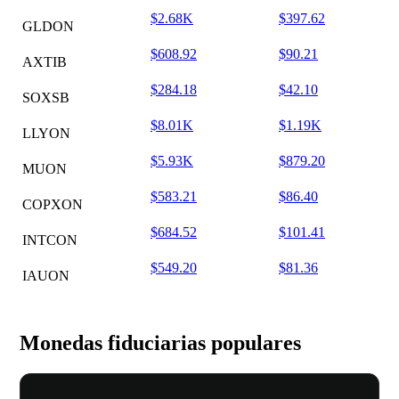
$2.68K
$397.62
GLDON
$608.92
$90.21
AXTIB
$284.18
$42.10
SOXSB
$8.01K
$1.19K
LLYON
$5.93K
$879.20
MUON
$583.21
$86.40
COPXON
$684.52
$101.41
INTCON
$549.20
$81.36
IAUON
Monedas fiduciarias populares