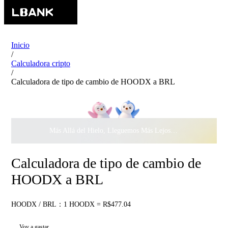
Inicio
/
Calculadora cripto
/
Calculadora de tipo de cambio de HOODX a BRL
Más Allá del Hielo, Lleguemos Más Lejos Juntos ·
$500.000
c
Calculadora de tipo de cambio de
HOODX a BRL
HOODX / BRL：1 HOODX = R$477.04
Voy a gastar