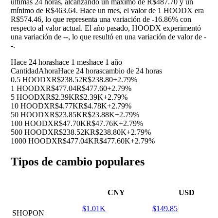
últimas 24 horas, alcanzando un máximo de R$487.70 y un
mínimo de R$463.64. Hace un mes, el valor de 1 HOODX era
R$574.46, lo que representa una variación de
-16.86%
con
respecto al valor actual. El año pasado, HOODX experimentó
una variación de
--
, lo que resultó en una variación de valor de
-
-
.
Hace 24 horas
hace 1 mes
hace 1 año
Cantidad
Ahora
Hace 24 horas
cambio de 24 horas
0.5 HOODX
R$238.52
R$238.80
+2.79%
1 HOODX
R$477.04
R$477.60
+2.79%
5 HOODX
R$2.39K
R$2.39K
+2.79%
10 HOODX
R$4.77K
R$4.78K
+2.79%
50 HOODX
R$23.85K
R$23.88K
+2.79%
100 HOODX
R$47.70K
R$47.76K
+2.79%
500 HOODX
R$238.52K
R$238.80K
+2.79%
1000 HOODX
R$477.04K
R$477.60K
+2.79%
Tipos de cambio populares
CNY
USD
$1.01K
$149.85
SHOPON