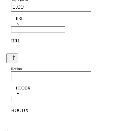
BRL
BRL
Recibiré
HOODX
HOODX