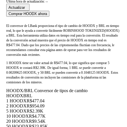
Última hora de actualización: --
Actualizar
Comprar HOODX ahora
El conversor de LBank proporciona el tipo de cambio de HOODX y BRL en tiempo
real, lo que le ayuda a convertir fácilmente ROBINHOOD TOKENIZED(HOODX)
a BRL. Esta herramienta utiliza datos en tiempo real para la conversión. El resultado
de la conversión actual muestra que el precio de HOODX en tiempo real es
R$477.04. Dado que los precios de las criptomonedas fluctúan con frecuencia, le
recomendamos consultar esta página antes de operar para ver los resultados de
conversión más recientes.
1 HOODX tiene un valor actual de R$477.04, lo que significa que comprar 5
HOODX te costará R$2.39K. De igual forma, 1 BRL se puede convertir a
0.00209625 HOODX, y 50 BRL se pueden convertir a 0.1048125 HOODX. Estos
resultados de conversión no incluyen las comisiones de la plataforma ni las
comisiones de los mineros.
HOODX/BRL Conversor de tipos de cambio
HOODX
BRL
1 HOODX
R$477.04
2 HOODX
R$954.09
5 HOODX
R$2.39K
10 HOODX
R$4.77K
20 HOODX
R$9.54K
50 HOODX
R$23.85K