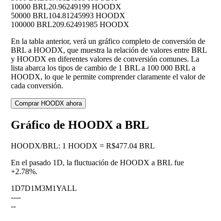
10000 BRL
20.96249199 HOODX
50000 BRL
104.81245993 HOODX
100000 BRL
209.62491985 HOODX
En la tabla anterior, verá un gráfico completo de conversión de
BRL a HOODX, que muestra la relación de valores entre BRL
y HOODX en diferentes valores de conversión comunes. La
lista abarca los tipos de cambio de 1 BRL a 100 000 BRL a
HOODX, lo que le permite comprender claramente el valor de
cada conversión.
Comprar HOODX ahora
Gráfico de HOODX a BRL
HOODX
/
BRL
:
1 HOODX = R$477.04 BRL
En el pasado 1D, la fluctuación de HOODX a BRL fue
+2.78%
.
1D
7D
1M
3M
1Y
ALL
--
--
--