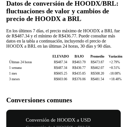
Datos de conversión de HOODX/BRL:
fluctuaciones de valor y cambios de
precio de HOODX a BRL
En los últimos 7 días, el precio máximo de HOODX a BRL fue
de R$487.34 y el mínimo de R$436.77. Puede consultar más
datos en la tabla a continuación, incluyendo el precio de
HOODX a BRL en las últimas 24 horas, 30 días y 90 días.
ELEVADO
BAJO
Promedio
Variación
Últimas 24 horas
R$487.34
R$463.79
R$473.87
+2.79%
1 semana
R$487.34
R$436.77
R$462.07
+8.51%
1 mes
R$605.25
R$435.85
R$508.20
-18.08%
3 meses
R$603.06
R$376.06
R$481.54
+18.48%
Conversiones comunes
Conversión de HOODX a USD