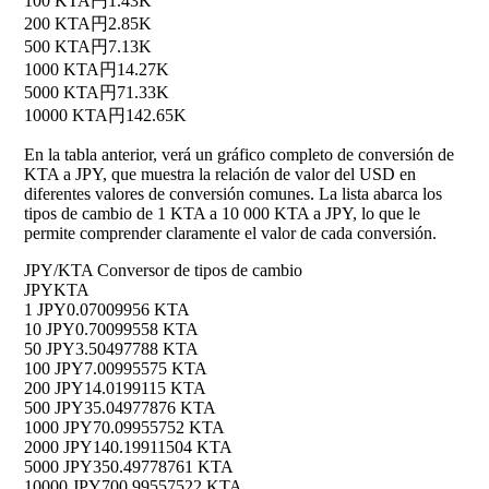
100 KTA
円1.43K
200 KTA
円2.85K
500 KTA
円7.13K
1000 KTA
円14.27K
5000 KTA
円71.33K
10000 KTA
円142.65K
En la tabla anterior, verá un gráfico completo de conversión de
KTA a JPY, que muestra la relación de valor del USD en
diferentes valores de conversión comunes. La lista abarca los
tipos de cambio de 1 KTA a 10 000 KTA a JPY, lo que le
permite comprender claramente el valor de cada conversión.
JPY/KTA Conversor de tipos de cambio
JPY
KTA
1 JPY
0.07009956 KTA
10 JPY
0.70099558 KTA
50 JPY
3.50497788 KTA
100 JPY
7.00995575 KTA
200 JPY
14.0199115 KTA
500 JPY
35.04977876 KTA
1000 JPY
70.09955752 KTA
2000 JPY
140.19911504 KTA
5000 JPY
350.49778761 KTA
10000 JPY
700.99557522 KTA