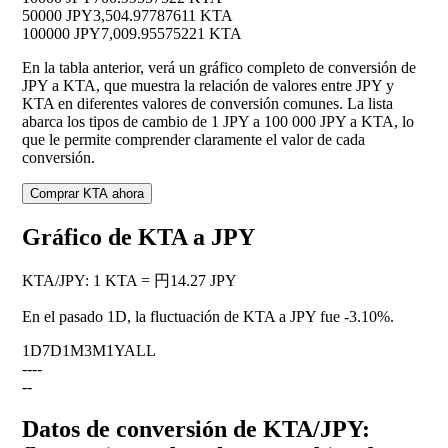
50000 JPY
3,504.97787611 KTA
100000 JPY
7,009.95575221 KTA
En la tabla anterior, verá un gráfico completo de conversión de
JPY a KTA, que muestra la relación de valores entre JPY y
KTA en diferentes valores de conversión comunes. La lista
abarca los tipos de cambio de 1 JPY a 100 000 JPY a KTA, lo
que le permite comprender claramente el valor de cada
conversión.
Comprar KTA ahora
Gráfico de KTA a JPY
KTA
/
JPY
:
1 KTA = 円14.27 JPY
En el pasado 1D, la fluctuación de KTA a JPY fue
-3.10%
.
1D
7D
1M
3M
1Y
ALL
--
--
--
Datos de conversión de KTA/JPY: