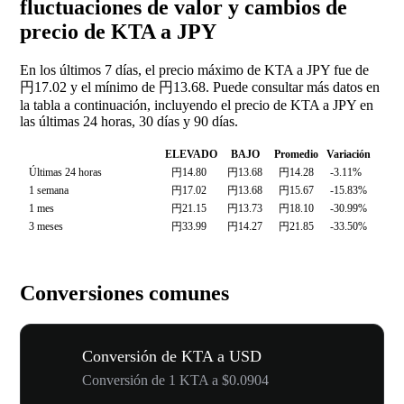
fluctuaciones de valor y cambios de
precio de KTA a JPY
En los últimos 7 días, el precio máximo de KTA a JPY fue de
円17.02 y el mínimo de 円13.68. Puede consultar más datos en
la tabla a continuación, incluyendo el precio de KTA a JPY en
las últimas 24 horas, 30 días y 90 días.
ELEVADO
BAJO
Promedio
Variación
Últimas 24 horas
円14.80
円13.68
円14.28
-3.11%
1 semana
円17.02
円13.68
円15.67
-15.83%
1 mes
円21.15
円13.73
円18.10
-30.99%
3 meses
円33.99
円14.27
円21.85
-33.50%
Conversiones comunes
Conversión de KTA a USD
Conversión de 1 KTA a $0.0904