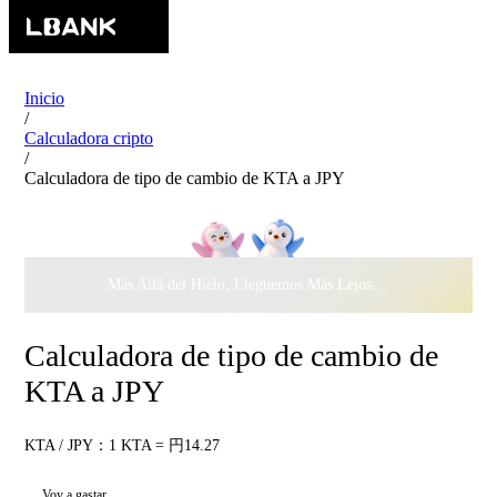
Inicio
/
Calculadora cripto
/
Calculadora de tipo de cambio de KTA a JPY
Más Allá del Hielo, Lleguemos Más Lejos Juntos ·
$500.000
c
Calculadora de tipo de cambio de
KTA a JPY
KTA / JPY：1 KTA = 円14.27
Voy a gastar