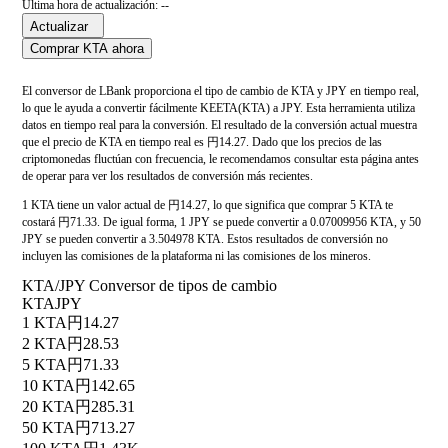
Última hora de actualización: --
Actualizar
Comprar KTA ahora
El conversor de LBank proporciona el tipo de cambio de KTA y JPY en tiempo real,
lo que le ayuda a convertir fácilmente KEETA(KTA) a JPY. Esta herramienta utiliza
datos en tiempo real para la conversión. El resultado de la conversión actual muestra
que el precio de KTA en tiempo real es 円14.27. Dado que los precios de las
criptomonedas fluctúan con frecuencia, le recomendamos consultar esta página antes
de operar para ver los resultados de conversión más recientes.
1 KTA tiene un valor actual de 円14.27, lo que significa que comprar 5 KTA te
costará 円71.33. De igual forma, 1 JPY se puede convertir a 0.07009956 KTA, y 50
JPY se pueden convertir a 3.504978 KTA. Estos resultados de conversión no
incluyen las comisiones de la plataforma ni las comisiones de los mineros.
KTA/JPY Conversor de tipos de cambio
KTA
JPY
1 KTA
円14.27
2 KTA
円28.53
5 KTA
円71.33
10 KTA
円142.65
20 KTA
円285.31
50 KTA
円713.27