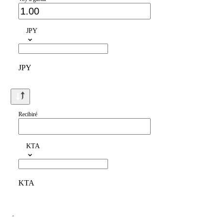
JPY
JPY
Recibiré
KTA
KTA