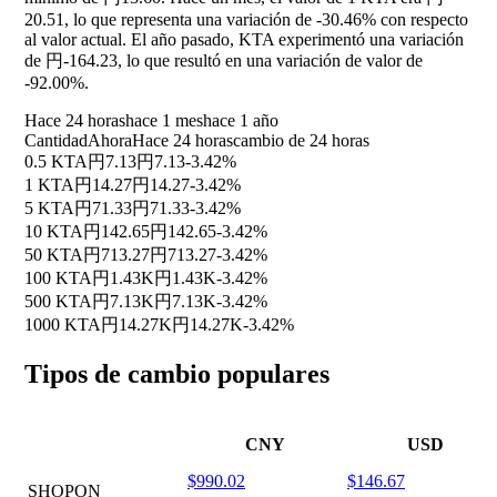
20.51, lo que representa una variación de
-30.46%
con respecto
al valor actual. El año pasado, KTA experimentó una variación
de 円-164.23, lo que resultó en una variación de valor de
-92.00%
.
Hace 24 horas
hace 1 mes
hace 1 año
Cantidad
Ahora
Hace 24 horas
cambio de 24 horas
0.5 KTA
円7.13
円7.13
-3.42%
1 KTA
円14.27
円14.27
-3.42%
5 KTA
円71.33
円71.33
-3.42%
10 KTA
円142.65
円142.65
-3.42%
50 KTA
円713.27
円713.27
-3.42%
100 KTA
円1.43K
円1.43K
-3.42%
500 KTA
円7.13K
円7.13K
-3.42%
1000 KTA
円14.27K
円14.27K
-3.42%
Tipos de cambio populares
CNY
USD
$990.02
$146.67
SHOPON