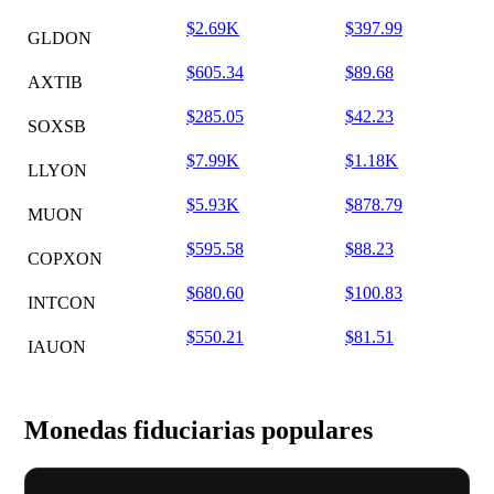
$2.69K
$397.99
GLDON
$605.34
$89.68
AXTIB
$285.05
$42.23
SOXSB
$7.99K
$1.18K
LLYON
$5.93K
$878.79
MUON
$595.58
$88.23
COPXON
$680.60
$100.83
INTCON
$550.21
$81.51
IAUON
Monedas fiduciarias populares