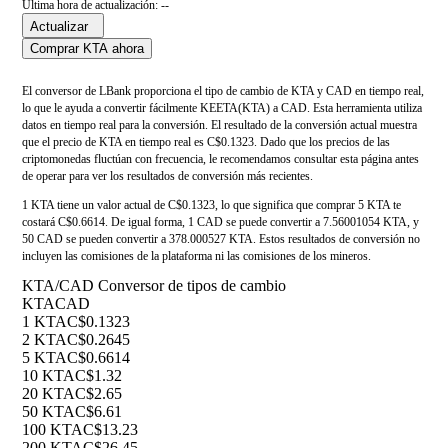
Última hora de actualización: --
Actualizar
Comprar KTA ahora
El conversor de LBank proporciona el tipo de cambio de KTA y CAD en tiempo real,
lo que le ayuda a convertir fácilmente KEETA(KTA) a CAD. Esta herramienta utiliza
datos en tiempo real para la conversión. El resultado de la conversión actual muestra
que el precio de KTA en tiempo real es C$0.1323. Dado que los precios de las
criptomonedas fluctúan con frecuencia, le recomendamos consultar esta página antes
de operar para ver los resultados de conversión más recientes.
1 KTA tiene un valor actual de C$0.1323, lo que significa que comprar 5 KTA te
costará C$0.6614. De igual forma, 1 CAD se puede convertir a 7.56001054 KTA, y
50 CAD se pueden convertir a 378.000527 KTA. Estos resultados de conversión no
incluyen las comisiones de la plataforma ni las comisiones de los mineros.
KTA/CAD Conversor de tipos de cambio
KTA
CAD
1 KTA
C$0.1323
2 KTA
C$0.2645
5 KTA
C$0.6614
10 KTA
C$1.32
20 KTA
C$2.65
50 KTA
C$6.61
100 KTA
C$13.23
200 KTA
C$26.45