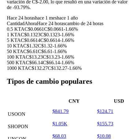
variación de C$-2.00, lo que resultó en una variación de valor
de
-93.79%
.
Hace 24 horas
hace 1 mes
hace 1 año
Cantidad
Ahora
Hace 24 horas
cambio de 24 horas
0.5 KTA
C$0.0661
C$0.0661
-1.66%
1 KTA
C$0.1323
C$0.1323
-1.66%
5 KTA
C$0.6614
C$0.6614
-1.66%
10 KTA
C$1.32
C$1.32
-1.66%
50 KTA
C$6.61
C$6.61
-1.66%
100 KTA
C$13.23
C$13.23
-1.66%
500 KTA
C$66.14
C$66.14
-1.66%
1000 KTA
C$132.27
C$132.27
-1.66%
Tipos de cambio populares
CNY
USD
$841.79
$124.71
USOON
$1.05K
$155.73
SHOPON
$68.03
$10.08
UNGON