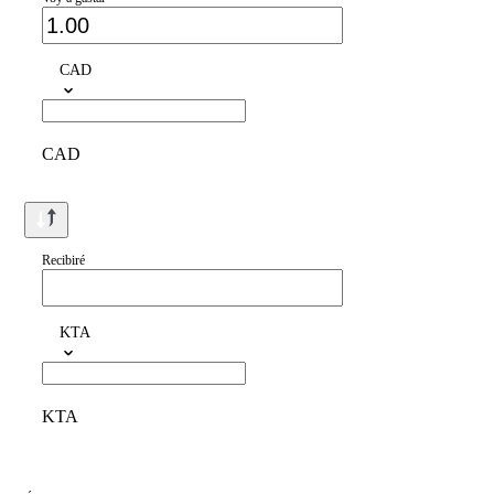
CAD
CAD
Recibiré
KTA
KTA