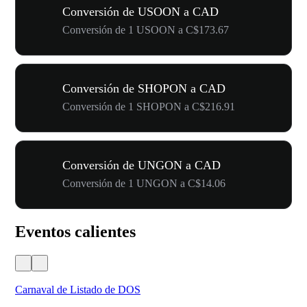
Conversión de USOON a CAD
Conversión de 1 USOON a C$173.67
Conversión de SHOPON a CAD
Conversión de 1 SHOPON a C$216.91
Conversión de UNGON a CAD
Conversión de 1 UNGON a C$14.06
Eventos calientes
Carnaval de Listado de DOS
Fes