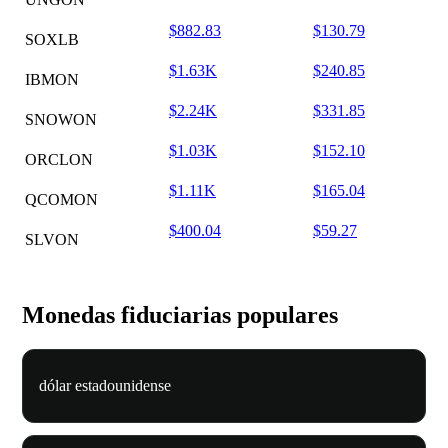
$882.83
$130.79
SOXLB
$1.63K
$240.85
IBMON
$2.24K
$331.85
SNOWON
$1.03K
$152.10
ORCLON
$1.11K
$165.04
QCOMON
$400.04
$59.27
SLVON
Monedas fiduciarias populares
dólar estadounidense