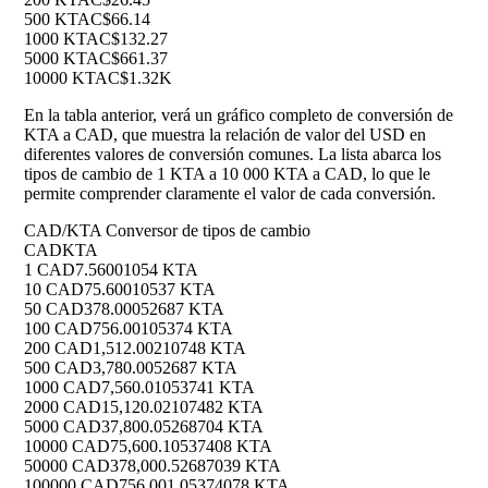
500 KTA
C$66.14
1000 KTA
C$132.27
5000 KTA
C$661.37
10000 KTA
C$1.32K
En la tabla anterior, verá un gráfico completo de conversión de
KTA a CAD, que muestra la relación de valor del USD en
diferentes valores de conversión comunes. La lista abarca los
tipos de cambio de 1 KTA a 10 000 KTA a CAD, lo que le
permite comprender claramente el valor de cada conversión.
CAD/KTA Conversor de tipos de cambio
CAD
KTA
1 CAD
7.56001054 KTA
10 CAD
75.60010537 KTA
50 CAD
378.00052687 KTA
100 CAD
756.00105374 KTA
200 CAD
1,512.00210748 KTA
500 CAD
3,780.0052687 KTA
1000 CAD
7,560.01053741 KTA
2000 CAD
15,120.02107482 KTA
5000 CAD
37,800.05268704 KTA
10000 CAD
75,600.10537408 KTA
50000 CAD
378,000.52687039 KTA
100000 CAD
756,001.05374078 KTA