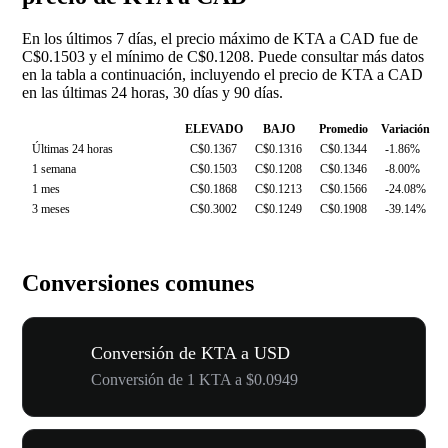
En los últimos 7 días, el precio máximo de KTA a CAD fue de
C$0.1503 y el mínimo de C$0.1208. Puede consultar más datos
en la tabla a continuación, incluyendo el precio de KTA a CAD
en las últimas 24 horas, 30 días y 90 días.
ELEVADO
BAJO
Promedio
Variación
Últimas 24 horas
C$0.1367
C$0.1316
C$0.1344
-1.86%
1 semana
C$0.1503
C$0.1208
C$0.1346
-8.00%
1 mes
C$0.1868
C$0.1213
C$0.1566
-24.08%
3 meses
C$0.3002
C$0.1249
C$0.1908
-39.14%
Conversiones comunes
Conversión de KTA a USD
Conversión de 1 KTA a $0.0949