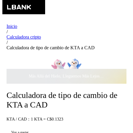
Inicio
/
Calculadora cripto
/
Calculadora de tipo de cambio de KTA a CAD
Más Allá del Hielo, Lleguemos Más Lejos Juntos ·
$500.000
c
Calculadora de tipo de cambio de
KTA a CAD
KTA / CAD：1 KTA = C$0.1323
Voy a gastar