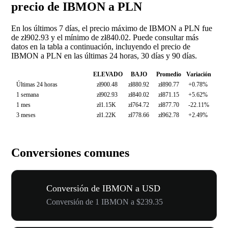
precio de IBMON a PLN
En los últimos 7 días, el precio máximo de IBMON a PLN fue
de zł902.93 y el mínimo de zł840.02. Puede consultar más
datos en la tabla a continuación, incluyendo el precio de
IBMON a PLN en las últimas 24 horas, 30 días y 90 días.
ELEVADO
BAJO
Promedio
Variación
Últimas 24 horas
zł900.48
zł880.92
zł890.77
+0.78%
1 semana
zł902.93
zł840.02
zł871.15
+5.62%
1 mes
zł1.15K
zł764.72
zł877.70
-22.11%
3 meses
zł1.22K
zł778.66
zł962.78
+2.49%
Conversiones comunes
Conversión de IBMON a USD
Conversión de 1 IBMON a $239.35