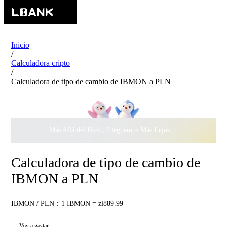
Inicio
/
Calculadora cripto
/
Calculadora de tipo de cambio de IBMON a PLN
Más Allá del Hielo, Lleguemos Más Lejos Juntos ·
$500.000
c
Calculadora de tipo de cambio de
IBMON a PLN
IBMON / PLN：1 IBMON = zł889.99
Voy a gastar