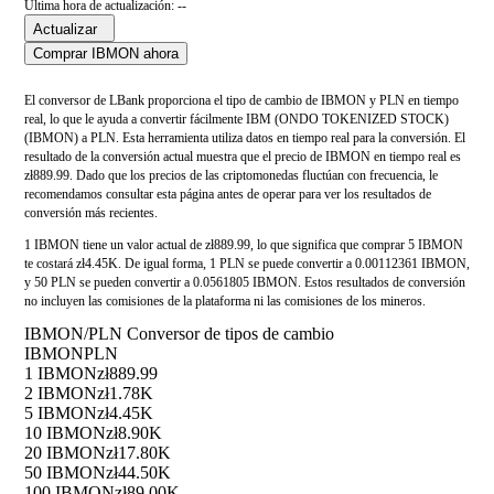
Última hora de actualización: --
Actualizar
Comprar IBMON ahora
El conversor de LBank proporciona el tipo de cambio de IBMON y PLN en tiempo
real, lo que le ayuda a convertir fácilmente IBM (ONDO TOKENIZED STOCK)
(IBMON) a PLN. Esta herramienta utiliza datos en tiempo real para la conversión. El
resultado de la conversión actual muestra que el precio de IBMON en tiempo real es
zł889.99. Dado que los precios de las criptomonedas fluctúan con frecuencia, le
recomendamos consultar esta página antes de operar para ver los resultados de
conversión más recientes.
1 IBMON tiene un valor actual de zł889.99, lo que significa que comprar 5 IBMON
te costará zł4.45K. De igual forma, 1 PLN se puede convertir a 0.00112361 IBMON,
y 50 PLN se pueden convertir a 0.0561805 IBMON. Estos resultados de conversión
no incluyen las comisiones de la plataforma ni las comisiones de los mineros.
IBMON/PLN Conversor de tipos de cambio
IBMON
PLN
1 IBMON
zł889.99
2 IBMON
zł1.78K
5 IBMON
zł4.45K
10 IBMON
zł8.90K
20 IBMON
zł17.80K
50 IBMON
zł44.50K
100 IBMON
zł89.00K