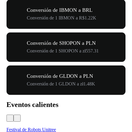
Conversión de IBMON a BRL
Conversión de 1 IBMON a R$1.22K
Conversión de SHOPON a PLN
Conversión de 1 SHOPON a zł557.31
Conversión de GLDON a PLN
Conversión de 1 GLDON a zł1.48K
Eventos calientes
Festival de Robots Unitree
50