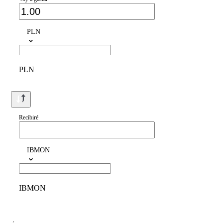
PLN
PLN
Recibiré
IBMON
IBMON