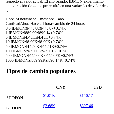
respecto al valor actual. El año pasado, IBMON experimentó
una variación de
--
, lo que resultó en una variación de valor de
-
-
.
Hace 24 horas
hace 1 mes
hace 1 año
Cantidad
Ahora
Hace 24 horas
cambio de 24 horas
0.5 IBMON
zł445.00
zł445.07
+0.74%
1 IBMON
zł889.99
zł890.14
+0.74%
5 IBMON
zł4.45K
zł4.45K
+0.74%
10 IBMON
zł8.90K
zł8.90K
+0.74%
50 IBMON
zł44.50K
zł44.51K
+0.74%
100 IBMON
zł89.00K
zł89.01K
+0.74%
500 IBMON
zł445.00K
zł445.07K
+0.74%
1000 IBMON
zł889.99K
zł890.14K
+0.74%
Tipos de cambio populares
CNY
USD
$1.01K
$150.17
SHOPON
$2.68K
$397.46
GLDON