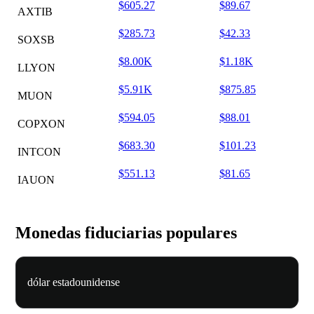
$605.27
$89.67
AXTIB
$285.73
$42.33
SOXSB
$8.00K
$1.18K
LLYON
$5.91K
$875.85
MUON
$594.05
$88.01
COPXON
$683.30
$101.23
INTCON
$551.13
$81.65
IAUON
Monedas fiduciarias populares
dólar estadounidense