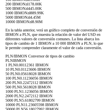
200 IBMON
zł178.00K
500 IBMON
zł445.00K
1000 IBMON
zł889.99K
5000 IBMON
zł4.45M
10000 IBMON
zł8.90M
En la tabla anterior, verá un gráfico completo de conversión de
IBMON a PLN, que muestra la relación de valor del USD en
diferentes valores de conversión comunes. La lista abarca los
tipos de cambio de 1 IBMON a 10 000 IBMON a PLN, lo que
le permite comprender claramente el valor de cada conversión.
PLN/IBMON Conversor de tipos de cambio
PLN
IBMON
1 PLN
0.00112361 IBMON
10 PLN
0.01123606 IBMON
50 PLN
0.05618028 IBMON
100 PLN
0.11236056 IBMON
200 PLN
0.22472112 IBMON
500 PLN
0.5618028 IBMON
1000 PLN
1.1236056 IBMON
2000 PLN
2.2472112 IBMON
5000 PLN
5.61802799 IBMON
10000 PLN
11.23605598 IBMON
50000 PLN
56.18027992 IBMON