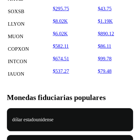
$295.75
$43.75
SOXSB
$8.02K
$1.19K
LLYON
$6.02K
$890.12
MUON
$582.11
$86.11
COPXON
$674.51
$99.78
INTCON
$537.27
$79.48
IAUON
Monedas fiduciarias populares
dólar estadounidense