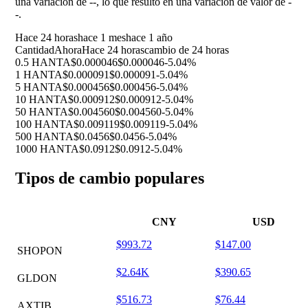
una variación de
--
, lo que resultó en una variación de valor de
-
-
.
Hace 24 horas
hace 1 mes
hace 1 año
Cantidad
Ahora
Hace 24 horas
cambio de 24 horas
0.5 HANTA
$0.000046
$0.000046
-5.04%
1 HANTA
$0.000091
$0.000091
-5.04%
5 HANTA
$0.000456
$0.000456
-5.04%
10 HANTA
$0.000912
$0.000912
-5.04%
50 HANTA
$0.004560
$0.004560
-5.04%
100 HANTA
$0.009119
$0.009119
-5.04%
500 HANTA
$0.0456
$0.0456
-5.04%
1000 HANTA
$0.0912
$0.0912
-5.04%
Tipos de cambio populares
CNY
USD
$993.72
$147.00
SHOPON
$2.64K
$390.65
GLDON
$516.73
$76.44
AXTIB