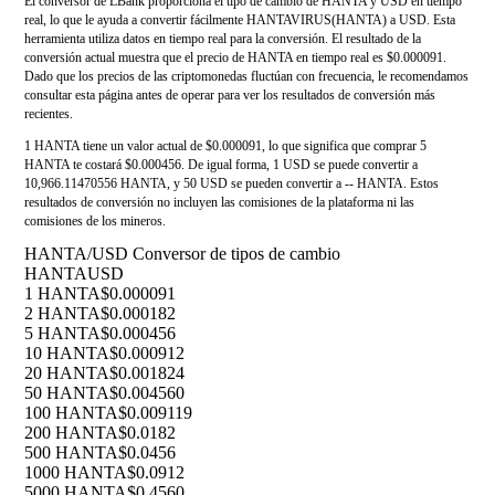
El conversor de LBank proporciona el tipo de cambio de HANTA y USD en tiempo
real, lo que le ayuda a convertir fácilmente HANTAVIRUS(HANTA) a USD. Esta
herramienta utiliza datos en tiempo real para la conversión. El resultado de la
conversión actual muestra que el precio de HANTA en tiempo real es $0.000091.
Dado que los precios de las criptomonedas fluctúan con frecuencia, le recomendamos
consultar esta página antes de operar para ver los resultados de conversión más
recientes.
1 HANTA tiene un valor actual de $0.000091, lo que significa que comprar 5
HANTA te costará $0.000456. De igual forma, 1 USD se puede convertir a
10,966.11470556 HANTA, y 50 USD se pueden convertir a -- HANTA. Estos
resultados de conversión no incluyen las comisiones de la plataforma ni las
comisiones de los mineros.
HANTA/USD Conversor de tipos de cambio
HANTA
USD
1 HANTA
$0.000091
2 HANTA
$0.000182
5 HANTA
$0.000456
10 HANTA
$0.000912
20 HANTA
$0.001824
50 HANTA
$0.004560
100 HANTA
$0.009119
200 HANTA
$0.0182
500 HANTA
$0.0456
1000 HANTA
$0.0912
5000 HANTA
$0.4560