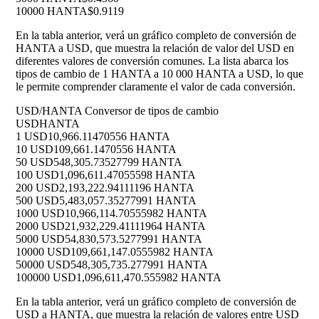
10000 HANTA
$0.9119
En la tabla anterior, verá un gráfico completo de conversión de
HANTA a USD, que muestra la relación de valor del USD en
diferentes valores de conversión comunes. La lista abarca los
tipos de cambio de 1 HANTA a 10 000 HANTA a USD, lo que
le permite comprender claramente el valor de cada conversión.
USD/HANTA Conversor de tipos de cambio
USD
HANTA
1 USD
10,966.11470556 HANTA
10 USD
109,661.1470556 HANTA
50 USD
548,305.73527799 HANTA
100 USD
1,096,611.47055598 HANTA
200 USD
2,193,222.94111196 HANTA
500 USD
5,483,057.35277991 HANTA
1000 USD
10,966,114.70555982 HANTA
2000 USD
21,932,229.41111964 HANTA
5000 USD
54,830,573.5277991 HANTA
10000 USD
109,661,147.0555982 HANTA
50000 USD
548,305,735.277991 HANTA
100000 USD
1,096,611,470.555982 HANTA
En la tabla anterior, verá un gráfico completo de conversión de
USD a HANTA, que muestra la relación de valores entre USD